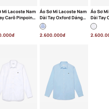
ơ Mi Lacoste Nam
Áo Sơ Mi Lacoste Nam
Áo Sơ M
ay Carô Pinpoint
Dài Tay Oxford Dáng
Dài Tay 
 Regular
Regular CH2979-00-
Regular
32-00-522 Màu
HBP Màu Xanh
001 Màu
0.000₫
2.600.000₫
2.600.0
 Đậm