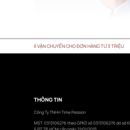
HÍ VẬN CHUYỂN CHO ĐƠN HÀNG TỪ 3 TRIỆU
THÔNG TIN
Công Ty TNHH Time Passion
MST: 0313106276 theo GPKD số 0313106276 do sở 
& ĐT TP. HCM cấp ngày 21/01/2015