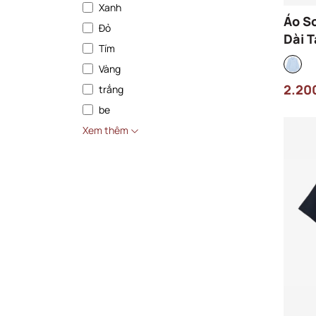
Xanh
Áo S
Đỏ
Dài 
Tím
Regu
Vàng
58M 
2.20
trắng
be
Xem thêm