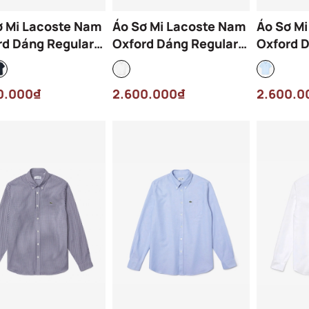
ơ Mi Lacoste Nam
Áo Sơ Mi Lacoste Nam
Áo Sơ M
rd Dáng Regular
Oxford Dáng Regular
Oxford 
17-00-F2W Màu
CH1917-00-001 Màu
CH1917-
 Đen
Trắng
Xanh
0.000₫
2.600.000₫
2.600.0