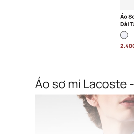
Áo S
Dài T
Slim
001 
2.40
Áo sơ mi Lacoste -