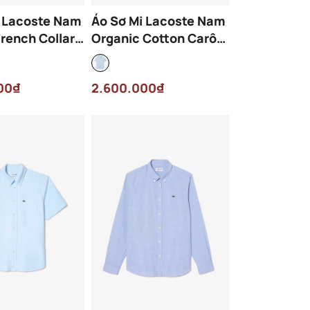
i Lacoste Nam
Áo Sơ Mi Lacoste Nam
French Collar
Organic Cotton Carô
m Fit CH5253-
Dáng Regular
Màu Trắng
CH5622-F6Z Màu
00₫
2.600.000₫
Xanh