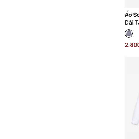
Áo S
Dài T
Dáng
CH29
2.80
Xanh