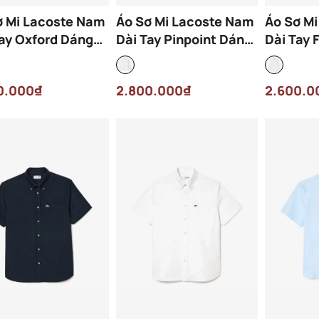
ơ Mi Lacoste Nam
Áo Sơ Mi Lacoste Nam
Áo Sơ M
Tay Oxford Dáng
Dài Tay Pinpoint Dáng
Dài Tay 
lar CH4976-00-
Regular CH2933-00-
Dáng Sli
Màu Xanh
001 Màu Trắng
00-001 
0.000₫
2.800.000₫
2.600.0