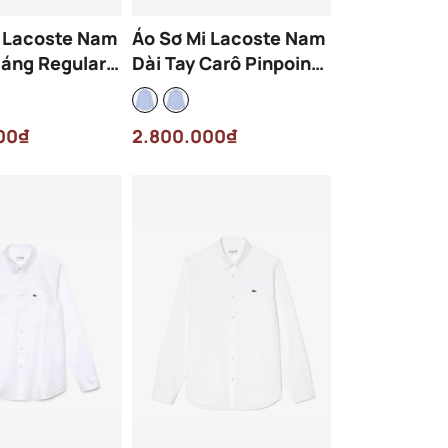
i Lacoste Nam
Áo Sơ Mi Lacoste Nam
Dáng Regular
Dài Tay Carô Pinpoint
00-F6Z Màu
Dáng Regular
CH2932-00-F6Z Màu
00₫
2.800.000₫
Xanh