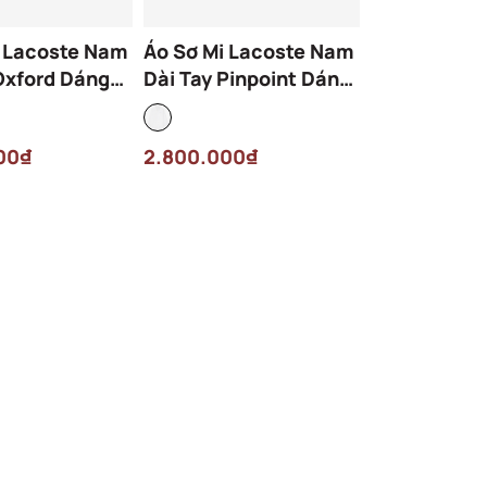
i Lacoste Nam
Áo Sơ Mi Lacoste Nam
Oxford Dáng
Dài Tay Pinpoint Dáng
 CH2979-00-
Slim Fit CH1843-00-
 Trắng
001 Màu Trắng
00₫
2.800.000₫