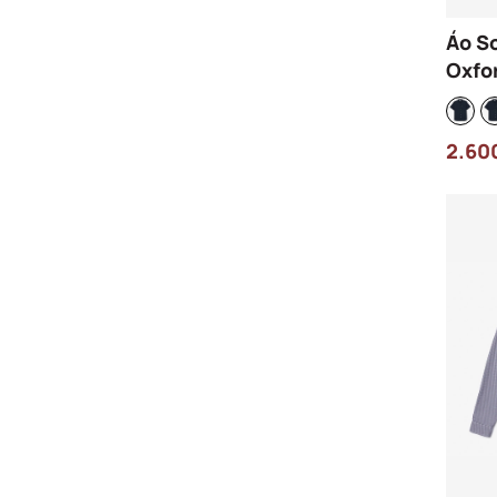
Áo S
Oxfo
CH19
Xanh
2.60