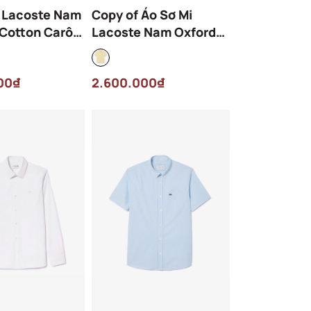
i Lacoste Nam
Copy of Áo Sơ Mi
Cotton Carô
Lacoste Nam Oxford
gular
Dáng Regular CH1917-
522 Màu
00-KCD Màu Vàng
00₫
2.600.000₫
ậm