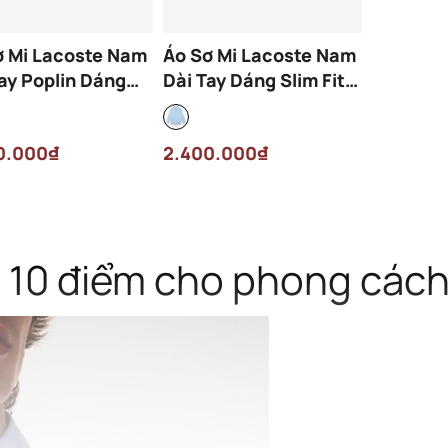
ơ Mi Lacoste Nam
Áo Sơ Mi Lacoste Nam
ay Poplin Dáng
Dài Tay Dáng Slim Fit
 Fit CH2668-00-
CH2668-00-HBP Màu
Màu Trắng
Xanh
0.000₫
2.400.000₫
 10 điểm cho phong cách 