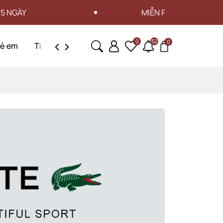
MIỄN PHÍ VẬN CHUYỂN CHO ĐƠN HÀNG
0
52
0
rẻ em
Tin tức
Liên hệ