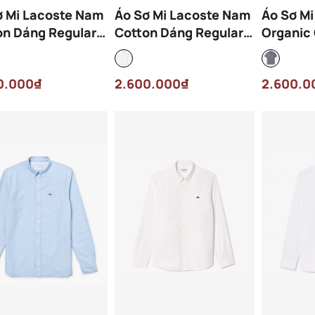
ơ Mi Lacoste Nam
Áo Sơ Mi Lacoste Nam
Áo Sơ M
on Dáng Regular
Cotton Dáng Regular
Organic 
28-00-001 Màu
CH8528-00-001 Màu
Dáng Re
Trắng
CH5622-
0.000₫
2.600.000₫
2.600.0
Xanh Đ