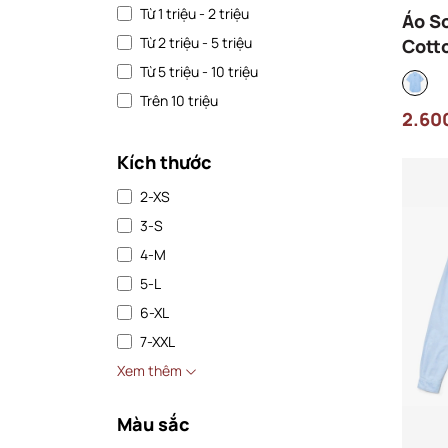
Từ 1 triệu - 2 triệu
Áo S
Từ 2 triệu - 5 triệu
Cott
CH85
Từ 5 triệu - 10 triệu
Xanh
Trên 10 triệu
2.60
Kích thước
2-XS
3-S
4-M
5-L
6-XL
7-XXL
Xem thêm
Màu sắc