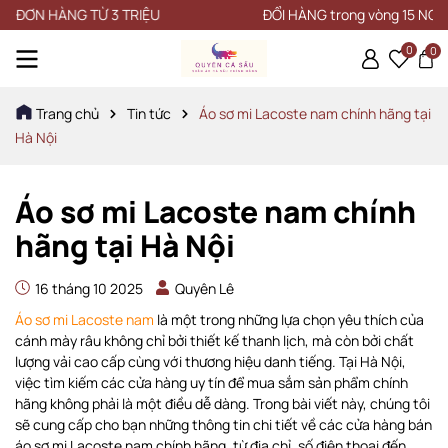
Ừ 3 TRIỆU
ĐỔI HÀNG trong vòng 15 NGÀY
0
0
Trang chủ
Tin tức
Áo sơ mi Lacoste nam chính hãng tại
Hà Nội
Áo sơ mi Lacoste nam chính
hãng tại Hà Nội
16 tháng 10 2025
Quyên Lê
Áo sơ mi Lacoste nam
là một trong những lựa chọn yêu thích của
cánh mày râu không chỉ bởi thiết kế thanh lịch, mà còn bởi chất
lượng vải cao cấp cùng với thương hiệu danh tiếng. Tại Hà Nội,
việc tìm kiếm các cửa hàng uy tín để mua sắm sản phẩm chính
hãng không phải là một điều dễ dàng. Trong bài viết này, chúng tôi
sẽ cung cấp cho bạn những thông tin chi tiết về các cửa hàng bán
áo sơ mi Lacoste nam chính hãng, từ địa chỉ, số điện thoại đến