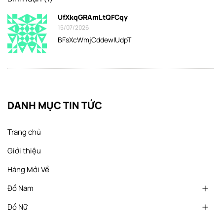
UfXkqGRAmLtQFCqy
15/07/2026
BFsXcWmjCddewIUdpT
DANH MỤC TIN TỨC
Trang chủ
Giới thiệu
Hàng Mới Về
Đồ Nam
Đồ Nữ