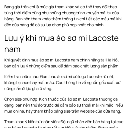
Bảng giá trên chỉ là mức giá tham khảo và có thể thay đổi theo
từng thời điểm cũng như những chương trình khuyến mãi từ cửa
hàng. Bạn nên tham khảo thêm thông tin chi tiết các mẫu mã khi
đến cửa hàng để có sự lựa chọn phù hợp nhất cho mình.
Lưu ý khi mua áo sơ mi Lacoste
nam
Khi quyết định mua áo sơ mi Lacoste nam chính hãng tại Hà Nội,
bạn cần lưu ý những điểm sau để đảm bảo chất lượng sản phẩm:
Kiểm tra nhãn mác: Đảm bảo áo sơ mi có logo Lacoste rõ nét,
không bị nhòe hay mất màu. Các thông tin về nguồn gốc xuất xứ
cũng cần được ghi rõ ràng.
Chọn size phù hợp: Kích thước của áo sơ mi Lacoste thường đa
dạng, bạn nên thử áo trước để đảm bảo sự thoải mái khi mặc. Nếu
mua online, hãy tham khảo bảng size trên website của cửa hàng.
Tham khảo ý kiến từ nhân viên: Đội ngũ nhân viên bán hàng tại các
cửa hàng Lacoste thường rất am hiểu về sản phẩm. Đừng ngần