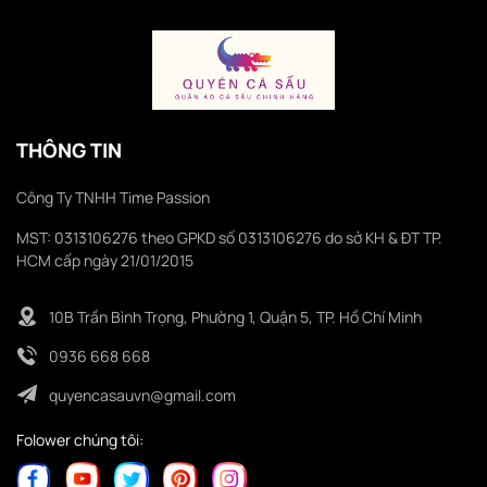
THÔNG TIN
Công Ty TNHH Time Passion
MST: 0313106276 theo GPKD số 0313106276 do sở KH & ĐT TP.
HCM cấp ngày 21/01/2015
10B Trần Bình Trọng, Phường 1, Quận 5, TP. Hồ Chí Minh
0936 668 668
quyencasauvn@gmail.com
Folower chúng tôi: