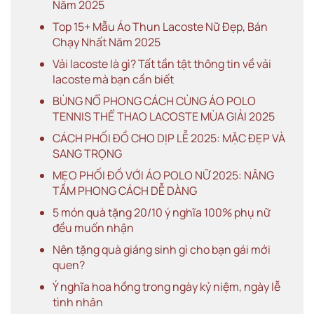
Năm 2025
Top 15+ Mẫu Áo Thun Lacoste Nữ Đẹp, Bán
Chạy Nhất Năm 2025
Vải lacoste là gì? Tất tần tật thông tin về vải
lacoste mà bạn cần biết
BÙNG NỔ PHONG CÁCH CÙNG ÁO POLO
TENNIS THỂ THAO LACOSTE MÙA GIẢI 2025
CÁCH PHỐI ĐỒ CHO DỊP LỄ 2025: MẶC ĐẸP VÀ
SANG TRỌNG
MẸO PHỐI ĐỒ VỚI ÁO POLO NỮ 2025: NÂNG
TẦM PHONG CÁCH DỄ DÀNG
5 món quà tặng 20/10 ý nghĩa 100% phụ nữ
đều muốn nhận
Nên tặng quà giáng sinh gì cho bạn gái mới
quen?
Ý nghĩa hoa hồng trong ngày kỷ niệm, ngày lễ
tình nhân