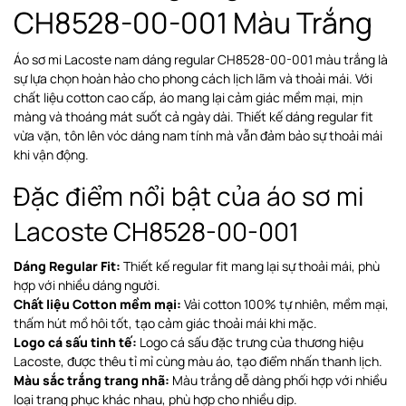
CH8528-00-001 Màu Trắng
Áo sơ mi Lacoste nam dáng regular CH8528-00-001 màu trắng là
sự lựa chọn hoàn hảo cho phong cách lịch lãm và thoải mái. Với
chất liệu cotton cao cấp, áo mang lại cảm giác mềm mại, mịn
màng và thoáng mát suốt cả ngày dài. Thiết kế dáng regular fit
vừa vặn, tôn lên vóc dáng nam tính mà vẫn đảm bảo sự thoải mái
khi vận động.
Đặc điểm nổi bật của áo sơ mi
Lacoste CH8528-00-001
Dáng Regular Fit:
Thiết kế regular fit mang lại sự thoải mái, phù
hợp với nhiều dáng người.
Chất liệu Cotton mềm mại:
Vải cotton 100% tự nhiên, mềm mại,
thấm hút mồ hôi tốt, tạo cảm giác thoải mái khi mặc.
Logo cá sấu tinh tế:
Logo cá sấu đặc trưng của thương hiệu
Lacoste, được thêu tỉ mỉ cùng màu áo, tạo điểm nhấn thanh lịch.
Màu sắc trắng trang nhã:
Màu trắng dễ dàng phối hợp với nhiều
loại trang phục khác nhau, phù hợp cho nhiều dịp.