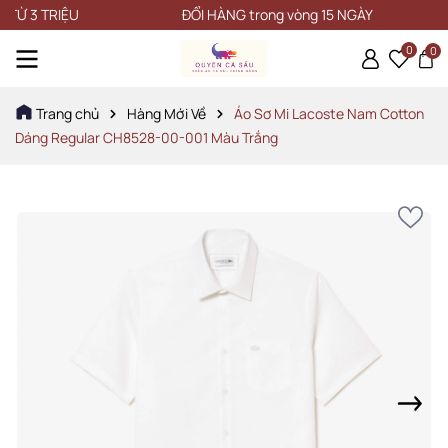
3 TRIỆU
ĐỔI HÀNG trong vòng 15 NGÀY
0
0
Trang chủ
Hàng Mới Về
Áo Sơ Mi Lacoste Nam Cotton
Dáng Regular CH8528-00-001 Màu Trắng