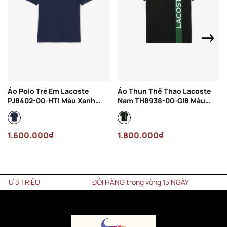
Áo Polo Trẻ Em Lacoste
Áo Thun Thể Thao Lacoste
PJ8402-00-HTI Màu Xanh
Nam TH8938-00-GI8 Màu
Navy
Đen
1.600.000₫
1.800.000₫
3 TRIỆU
ĐỔI HÀNG trong vòng 15 NGÀY