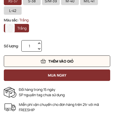
XS-37
S-38
S/M-39
M-40
M/L-41
L-42
Màu sắc:
Trắng
Trắng
Số lượng:
THÊM VÀO GIỎ
MUA NGAY
Đổi hàng trong 15 ngày
SP nguyên tag chưa sử dụng
Miễn phí vận chuyển cho đơn hàng trên 2tr với mã
FREESHIP