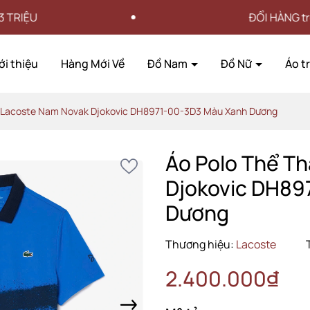
ĐỔI HÀNG trong vòng 15
ới thiệu
Hàng Mới Về
Đồ Nam
Đồ Nữ
Áo t
o Lacoste Nam Novak Djokovic DH8971-00-3D3 Màu Xanh Dương
Áo Polo Thể T
Djokovic DH89
Dương
Thương hiệu:
Lacoste
2.400.000₫