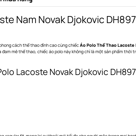
oste Nam Novak Djokovic DH89
 phong cách thể thao đỉnh cao cùng chiếc
Áo Polo Thể Thao Lacoste
à đam mê thể thao, chiếc áo polo này không chỉ là một sản phẩm thời t
 Polo Lacoste Novak Djokovic DH89
áng
regular fit
, mang lại sự thoải mái tối đa cho người mặc trong mọi hoạ