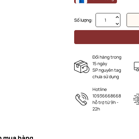
Số lượng:
Đổi hàng trong
15 ngày
SP nguyên tag
chưa sử dụng
Hotline
10936668668
hỗ trợ từ 9h -
22h
n mua hàng