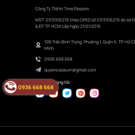
Công Ty TNHH Time Passion
MST: 0313106276 theo GPKD số 0313106276 do sở 
& ĐT TP. HCM cấp ngày 21/01/2015
10B Trần Bình Trọng, Phường 1, Quận 5, TP. Hồ C
Minh
0936 668 668
quyencasauvn@gmail.com
Folower chúng tôi:
0936 668 668