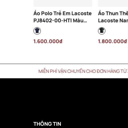
Áo Polo Trẻ Em Lacoste
Áo Thun Th
PJ8402-00-HTI Màu
Lacoste Na
Xanh Navy
00-GI8 Màu
1.600.000₫
1.800.000₫
MIỄN PHÍ VẬN CHUYỂN CHO ĐƠN HÀNG TỪ 3 TRIỆU
THÔNG TIN