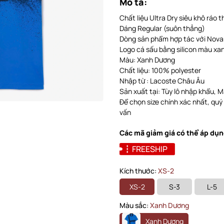
Mô tả:
Chất liệu Ultra Dry siêu khô ráo 
Dáng Regular (suôn thẳng)
Dòng sản phẩm hợp tác với Nova
Logo cá sấu bằng silicon màu xan
Màu: Xanh Dương
Chất liệu: 100% polyester
Nhập từ : Lacoste Châu Âu
Sản xuất tại: Tùy lô nhập khẩu, Ma
Để chọn size chính xác nhất, quý
vấn
Các mã giảm giá có thể áp dụn
FREESHIP
Kích thước:
XS-2
XS-2
S-3
L-5
Màu sắc:
Xanh Dương
Xanh Dương