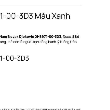
71-00-3D3 Màu Xanh
 Nam Novak Djokovic DH8971-00-3D3
. Được thiết
rang, mà còn là người bạn đồng hành lý tưởng trên
71-00-3D3
t động. Chất liệu
100% polyester
cao cấp giúp áo có