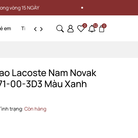
 NGÀY
MIỄN PHÍ VẬN CHUYỂN 
0
52
0
rẻ em
Tin tức
Liên hệ
hao Lacoste Nam Novak
71-00-3D3 Màu Xanh
Tình trạng:
Còn hàng