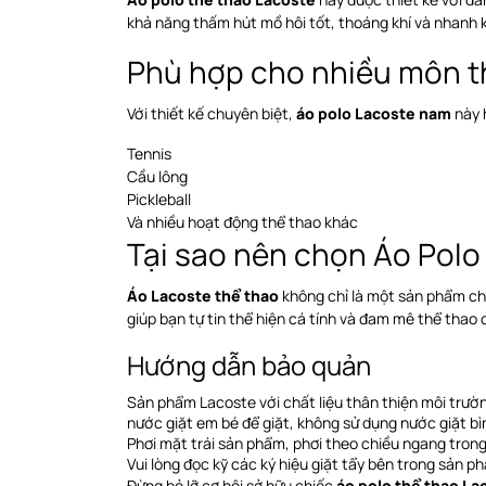
khả năng thấm hút mồ hôi tốt, thoáng khí và nhanh k
Phù hợp cho nhiều môn t
Với thiết kế chuyên biệt,
áo polo Lacoste nam
này 
Tennis
Cầu lông
Pickleball
Và nhiều hoạt động thể thao khác
Tại sao nên chọn Áo Pol
Áo Lacoste thể thao
không chỉ là một sản phẩm chất
giúp bạn tự tin thể hiện cá tính và đam mê thể thao 
Hướng dẫn bảo quản
Sản phẩm Lacoste với chất liệu thân thiện môi trườ
nước giặt em bé để giặt, không sử dụng nước giặt bì
Phơi
mặt trái sản phẩm, phơi theo chiều ngang
trong
Vui lòng đọc kỹ các ký hiệu giặt tẩy bên trong sản p
Đừng bỏ lỡ cơ hội sở hữu chiếc
áo polo thể thao L