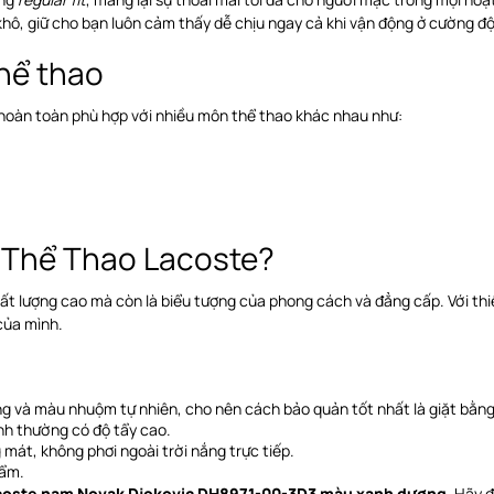
hô, giữ cho bạn luôn cảm thấy dễ chịu ngay cả khi vận động ở cường độ
hể thao
hoàn toàn phù hợp với nhiều môn thể thao khác nhau như:
o Thể Thao Lacoste?
 lượng cao mà còn là biểu tượng của phong cách và đẳng cấp. Với thiết 
của mình.
ng và màu nhuộm tự nhiên, cho nên cách bảo quản tốt nhất là giặt bằng
nh thường có độ tẩy cao.
 mát, không phơi ngoài trời nắng trực tiếp
.
hẩm.
acoste nam Novak Djokovic DH8971-00-3D3 màu xanh dương
. Hãy 