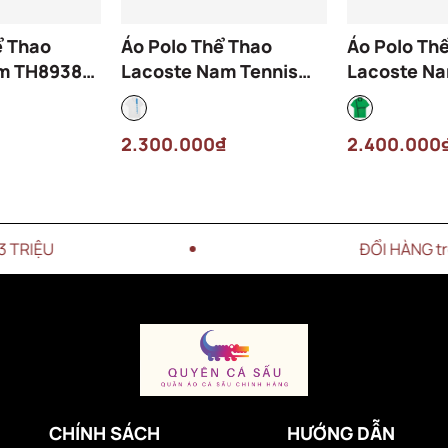
ể Thao
Áo Polo Thể Thao
Áo Polo Th
m TH8938-
Lacoste Nam Tennis
Lacoste N
 Đen
DH8940-00-GI6 Màu
Djokovic D
Trắng
SIW Màu Xa
2.300.000₫
2.400.000
ĐỔI HÀNG trong vòng 15
CHÍNH SÁCH
HƯỚNG DẪN