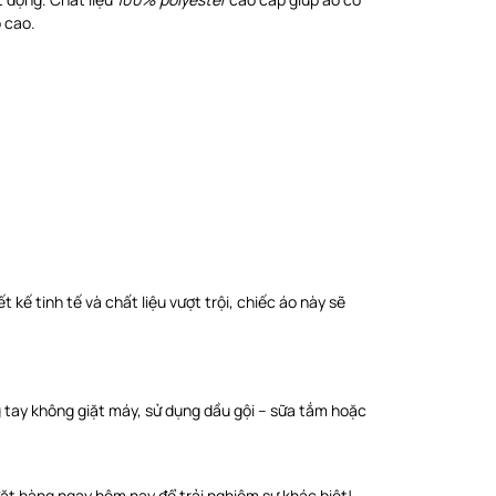
 cao.
kế tinh tế và chất liệu vượt trội, chiếc áo này sẽ
 tay không giặt máy, sử dụng dầu gội – sữa tắm hoặc
đặt hàng ngay hôm nay để trải nghiệm sự khác biệt!