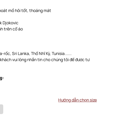
thoát mồ hôi tốt, thoáng mát
k Djokovic
h trên cổ áo
-rốc, Sri Lanka, Thổ Nhĩ Kỳ, Tunisia......
 khách vui lòng nhắn tin cho chúng tôi để đươc tư
g:
Hướng dẫn chọn size