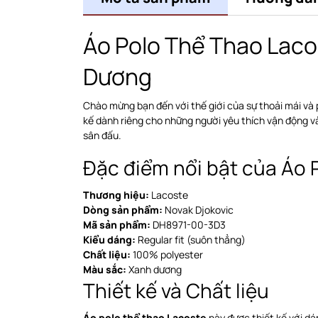
Áo Polo Thể Thao Lac
Dương
Chào mừng bạn đến với thế giới của sự thoải mái và
kế dành riêng cho những người yêu thích vận động v
sân đấu.
Đặc điểm nổi bật của Áo
Thương hiệu:
Lacoste
Dòng sản phẩm:
Novak Djokovic
Mã sản phẩm:
DH8971-00-3D3
Kiểu dáng:
Regular fit (suôn thẳng)
Chất liệu:
100% polyester
Màu sắc:
Xanh dương
Thiết kế và Chất liệu
Áo polo thể thao Lacoste
này được thiết kế với d