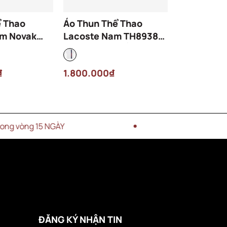
ể Thao
Áo Thun Thể Thao
Áo Polo L
am Novak
Lacoste Nam TH8938-
Viền Sọc D
H8971-00-
00-HI1 Màu Trắng
PH9960-0
nh Lá
Kem
₫
1.800.000₫
2.900.000
 NGÀY
MIỄN PHÍ VẬN CHUYỂN 
ĐĂNG KÝ NHẬN TIN