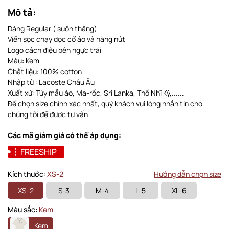
Mô tả:
Dáng Regular ( suôn thẳng)
Viền sọc chạy dọc cổ áo và hàng nút
Logo cách điệu bên ngực trái
Màu: Kem
Chất liệu: 100% cotton
Nhập từ : Lacoste Châu Âu
Xuất xứ: Tùy mẫu áo, Ma-rốc, Sri Lanka, Thổ Nhĩ Kỳ,......
Để chọn size chính xác nhất, quý khách vui lòng nhắn tin cho
chúng tôi để đươc tư vấn
Các mã giảm giá có thể áp dụng:
FREESHIP
Kích thước:
XS-2
Hướng dẫn chọn size
XS-2
S-3
M-4
L-5
XL-6
Màu sắc:
Kem
Kem