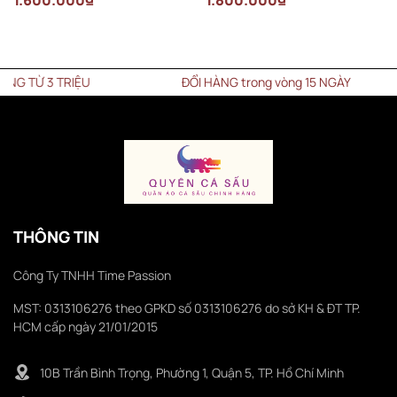
1.600.000₫
1.800.000₫
Ừ 3 TRIỆU
ĐỔI HÀNG trong vòng 15 NGÀY
THÔNG TIN
Công Ty TNHH Time Passion
MST: 0313106276 theo GPKD số 0313106276 do sở KH & ĐT TP.
HCM cấp ngày 21/01/2015
10B Trần Bình Trọng, Phường 1, Quận 5, TP. Hồ Chí Minh