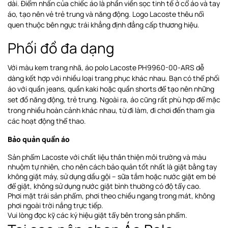
dài. Điểm nhấn của chiếc áo là phần viền sọc tinh tế ở cổ áo và tay
áo, tạo nên vẻ trẻ trung và năng động. Logo Lacoste thêu nổi
quen thuộc bên ngực trái khẳng định đẳng cấp thương hiệu.
Phối đồ đa dạng
Với màu kem trang nhã, áo polo Lacoste PH9960-00-ARS dễ
dàng kết hợp với nhiều loại trang phục khác nhau. Bạn có thể phối
áo với quần jeans, quần kaki hoặc quần shorts để tạo nên những
set đồ năng động, trẻ trung. Ngoài ra, áo cũng rất phù hợp để mặc
trong nhiều hoàn cảnh khác nhau, từ đi làm, đi chơi đến tham gia
các hoạt động thể thao.
Bảo quản quần áo
Sản phẩm Lacoste với chất liệu thân thiện môi trường và màu
nhuộm tự nhiên, cho nên cách bảo quản tốt nhất là giặt bằng tay
không giặt máy, sử dụng dầu gội – sữa tắm hoặc nước giặt em bé
để giặt, không sử dụng nước giặt bình thường có độ tẩy cao.
Phơi
mặt trái sản phẩm, phơi theo chiều ngang
trong mát, không
phơi ngoài trời nắng trực tiếp
.
Vui lòng đọc kỹ các ký hiệu giặt tẩy bên trong sản phẩm.