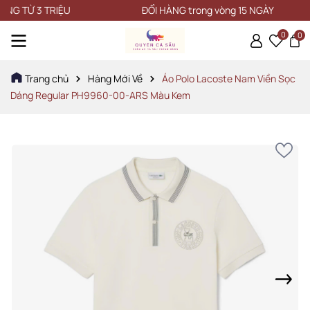
Ừ 3 TRIỆU
ĐỔI HÀNG trong vòng 15 NGÀY
0
0
Trang chủ
Hàng Mới Về
Áo Polo Lacoste Nam Viền Sọc
Dáng Regular PH9960-00-ARS Màu Kem