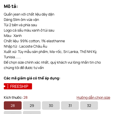
Mô tả:
Quần jean với chất liệu dày dặn
Dáng Slim ôm vừa vặn
Túi 2 bên và phía sau
Logo cá sấu màu xanh ở túi sau
Màu: Xanh
Chất liệu: 99% cotton, 1% elasthanne
Nhập từ : Lacoste Châu Âu
Xuất xứ: Tùy mẫu sản phẩm, Ma-rốc, Sri Lanka, Thổ Nhĩ Kỳ,
Tunisia......
Để chọn size chính xác nhất, quý khách vui lòng nhắn tin cho
chúng tôi để đươc tư vấn
Các mã giảm giá có thể áp dụng:
FREESHIP
Kích thước:
28
Hướng dẫn chọn size
28
29
30
31
32