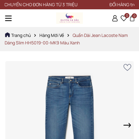
HUYỂN CHO ĐƠN HÀNG TỪ 3 TRIỆU
ĐỔI HÀNG trong vòn
0
0
Trang chủ
Hàng Mới Về
Quần Dài Jean Lacoste Nam
Dáng Slim HH5019-00-MK9 Màu Xanh