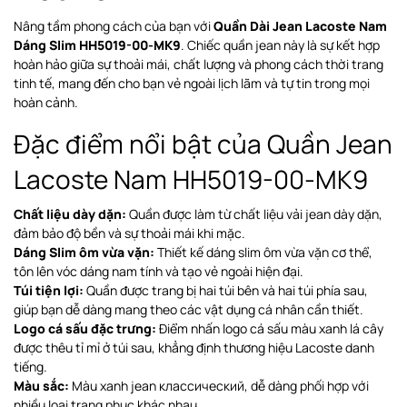
Nâng tầm phong cách của bạn với
Quần Dài Jean Lacoste Nam
Dáng Slim HH5019-00-MK9
. Chiếc quần jean này là sự kết hợp
hoàn hảo giữa sự thoải mái, chất lượng và phong cách thời trang
tinh tế, mang đến cho bạn vẻ ngoài lịch lãm và tự tin trong mọi
hoàn cảnh.
Đặc điểm nổi bật của Quần Jean
Lacoste Nam HH5019-00-MK9
Chất liệu dày dặn:
Quần được làm từ chất liệu vải jean dày dặn,
đảm bảo độ bền và sự thoải mái khi mặc.
Dáng Slim ôm vừa vặn:
Thiết kế dáng slim ôm vừa vặn cơ thể,
tôn lên vóc dáng nam tính và tạo vẻ ngoài hiện đại.
Túi tiện lợi:
Quần được trang bị hai túi bên và hai túi phía sau,
giúp bạn dễ dàng mang theo các vật dụng cá nhân cần thiết.
Logo cá sấu đặc trưng:
Điểm nhấn logo cá sấu màu xanh lá cây
được thêu tỉ mỉ ở túi sau, khẳng định thương hiệu Lacoste danh
tiếng.
Màu sắc:
Màu xanh jean классический, dễ dàng phối hợp với
nhiều loại trang phục khác nhau.