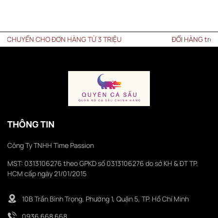
HUYỂN CHO ĐƠN HÀNG TỪ 3 TRIỆU
ĐỔI HÀNG trong vòn
THÔNG TIN
Công Ty TNHH Time Passion
MST: 0313106276 theo GPKD số 0313106276 do sở KH & ĐT TP.
HCM cấp ngày 21/01/2015
10B Trần Bình Trọng, Phường 1, Quận 5, TP. Hồ Chí Minh
0936 668 668