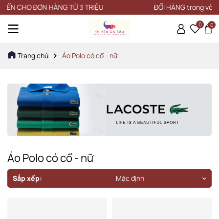
 ĐƠN HÀNG TỪ 3 TRIỆU
ĐỔI HÀNG trong vòng 15 NGÀY
0
0
Trang chủ
Áo Polo có cổ - nữ
Áo Polo có cổ - nữ
Sắp xếp:
Mặc định