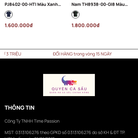
PJ8402-00-HTI Màu Xanh
Nam TH8938-00-GI8 Màu
Navy
Đen
1.600.000₫
1.800.000₫
TRIỆU
ĐỔI HÀNG trong vòng 15 NGÀY
THÔNG TIN
Công Ty TNHH Time Passion
MST: 0313106276 theo GPKD số 0313106276 do sở KH & ĐT TP.