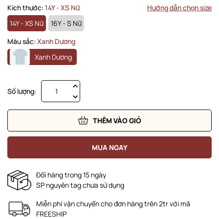
Kích thước:
14Y - XS Nữ
Hướng dẫn chọn size
14Y - XS Nữ
16Y - S Nữ
Màu sắc:
Xanh Dương
Xanh Dương
Số lượng:
THÊM VÀO GIỎ
MUA NGAY
Đổi hàng trong 15 ngày
SP nguyên tag chưa sử dụng
Miễn phí vận chuyển cho đơn hàng trên 2tr với mã
FREESHIP