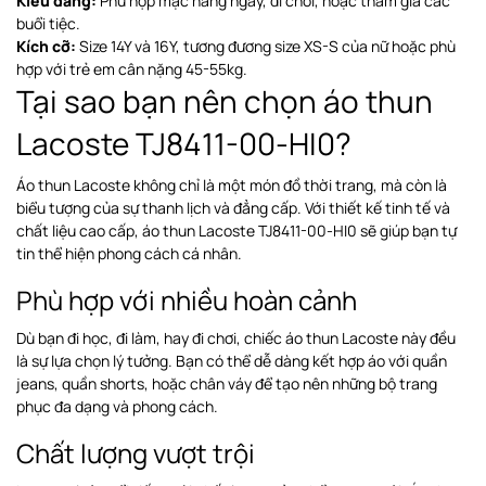
Kiểu dáng:
Phù hợp mặc hằng ngày, đi chơi, hoặc tham gia các
buổi tiệc.
Kích cỡ:
Size 14Y và 16Y, tương đương size XS-S của nữ hoặc phù
hợp với trẻ em cân nặng 45-55kg.
Tại sao bạn nên chọn áo thun
Lacoste TJ8411-00-HI0?
Áo thun Lacoste không chỉ là một món đồ thời trang, mà còn là
biểu tượng của sự thanh lịch và đẳng cấp. Với thiết kế tinh tế và
chất liệu cao cấp, áo thun Lacoste TJ8411-00-HI0 sẽ giúp bạn tự
tin thể hiện phong cách cá nhân.
Phù hợp với nhiều hoàn cảnh
Dù bạn đi học, đi làm, hay đi chơi, chiếc áo thun Lacoste này đều
là sự lựa chọn lý tưởng. Bạn có thể dễ dàng kết hợp áo với quần
jeans, quần shorts, hoặc chân váy để tạo nên những bộ trang
phục đa dạng và phong cách.
Chất lượng vượt trội