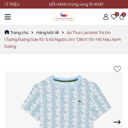
TRIỆU
ĐỔI HÀNG trong vòng 15 NGÀY
0
0
Trang chủ
Hàng Mới Về
Áo Thun Lacoste Trẻ Em
(Tương Đương Size XS-S Nữ Người Lớn) TJ8411-00-HI0 Màu Xanh
Dương