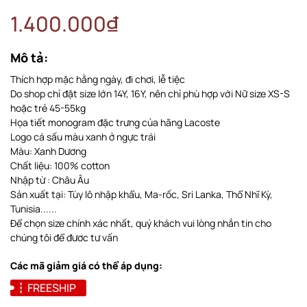
1.400.000₫
Mô tả:
Thích hợp mặc hằng ngày, đi chơi, lễ tiệc
Do shop chỉ đặt size lớn 14Y, 16Y, nên chỉ phù hợp với Nữ size XS-S
hoặc trẻ 45-55kg
Họa tiết monogram đặc trưng của hãng Lacoste
Logo cá sấu màu xanh ở ngực trái
Màu: Xanh Dương
Chất liệu: 100% cotton
Nhập từ : Châu Âu
Sản xuất tại: Tùy lô nhập khẩu, Ma-rốc, Sri Lanka, Thổ Nhĩ Kỳ,
Tunisia......
Để chọn size chính xác nhất, quý khách vui lòng nhắn tin cho
chúng tôi để đươc tư vấn
Các mã giảm giá có thể áp dụng:
FREESHIP