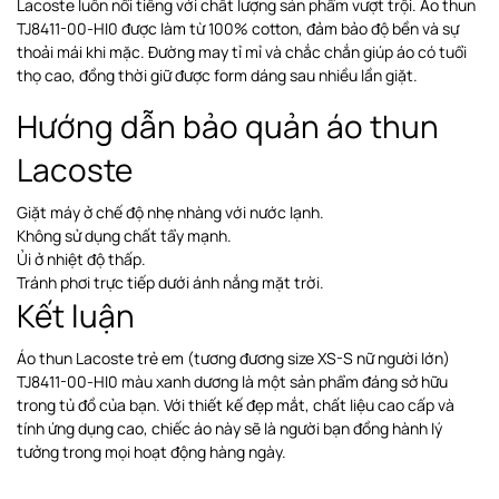
Lacoste luôn nổi tiếng với chất lượng sản phẩm vượt trội. Áo thun
TJ8411-00-HI0 được làm từ 100% cotton, đảm bảo độ bền và sự
thoải mái khi mặc. Đường may tỉ mỉ và chắc chắn giúp áo có tuổi
thọ cao, đồng thời giữ được form dáng sau nhiều lần giặt.
Hướng dẫn bảo quản áo thun
Lacoste
Giặt máy ở chế độ nhẹ nhàng với nước lạnh.
Không sử dụng chất tẩy mạnh.
Ủi ở nhiệt độ thấp.
Tránh phơi trực tiếp dưới ánh nắng mặt trời.
Kết luận
Áo thun Lacoste trẻ em (tương đương size XS-S nữ người lớn)
TJ8411-00-HI0 màu xanh dương là một sản phẩm đáng sở hữu
trong tủ đồ của bạn. Với thiết kế đẹp mắt, chất liệu cao cấp và
tính ứng dụng cao, chiếc áo này sẽ là người bạn đồng hành lý
tưởng trong mọi hoạt động hàng ngày.