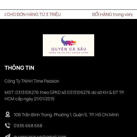
HO ĐƠN HÀNG TỪ 3 TRIỆU
ĐỔI HÀNG trong vòng 15 NG
THÔNG TIN
Công Ty TNHH Time Passion
MST: 0313106276 theo GPKD số 0313106276 do sở KH & ĐT TP.
HCM cấp ngày 21/01/2015
10B Trần Bình Trọng, Phường 1, Quận 5, TP. Hồ Chí Minh
0936 668 668
quyencasauvn@gmail.com