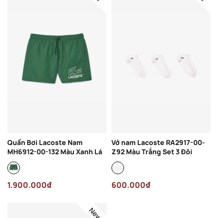
Quần Bơi Lacoste Nam
Vớ nam Lacoste RA2917-00-
MH6912-00-132 Màu Xanh Lá
Z92 Màu Trắng Set 3 Đôi
1.900.000₫
600.000₫
New