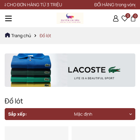
HO ĐƠN HÀNG TỪ 3 TRIỆU
ĐỔI HÀNG trong vòng 15 NG
0
0
Trang chủ
Đồ lót
Đồ lót
Sắp xếp:
Mặc định