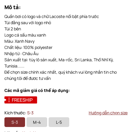
Mô tả:
Quần bơi có logo và chữ Lacoste nổi bật phía trước
Túi đằng sau với logo nhỏ
Túi 2 bên
Logo cá sấu màu xanh
Màu: Xanh Navy
Chất liệu: 100% polyester
Nhập từ : Châu Âu
Sản xuất tại: tùy lô sản xuất, Ma-rốc, Sri Lanka, Thổ Nhĩ Kỳ,
Tunisia......
Để chọn size chính xác nhất, quý khách vui lòng nhắn tin cho
chúng tôi để đươc tư vấn
Các mã giảm giá có thể áp dụng:
FREESHIP
Kích thước:
S-3
Hướng dẫn chọn size
S-3
M-4
L-5