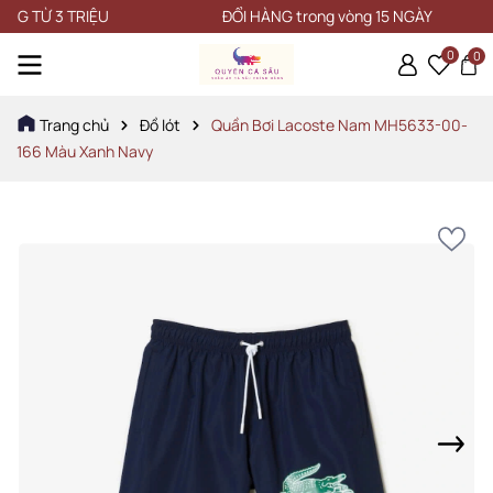
Ừ 3 TRIỆU
ĐỔI HÀNG trong vòng 15 NGÀY
0
0
Trang chủ
Đồ lót
Quần Bơi Lacoste Nam MH5633-00-
166 Màu Xanh Navy