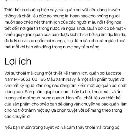
Thiết kế ưa chuộng hiện nay của quần bơi với kiểu dáng truyền
thống và chất liệu đúc áo nhưng lại hoàn hảo cho những người
muốn sao chép nét thanh lịch của các người mẫu nổi tiếng họa
tiết đến nơi giải trí trong nước và ngoài khơi. Quần bơi có bề mặt 4
chiều giúp giác quan của bạn được kích thích bởi sự êm dịu lên da,
đó là lý do vì sao quần bơi mang lại sự đảm bảo cho cảm giác thoái
mái mỗi khi bạn vận động trong nước hay tắm nắng.
Lợi ích
Với sự thoải mái cùng một thiết kế thanh lịch, quần bơi Lacoste
Nam MH5633-00-166 Màu Xanh Navy là một sản phẩm tuyệt vời
cho bất kỳ người đàn ông nào đang tìm kiếm một bộ quần bơi chất
lượng cao. Sản phẩm giúp bạn cảm thấy tự tin, thoải mái, và ấn
tượng với mọi người xung quanh. Hơn nữa, chất liệu và thiết kế
của sản phẩm cho phép bạn dễ dàng vận chuyển và bảo quản, làm
cho nó trở thành một sự lựa chọn tuyệt vời để mang theo trong
các chuyến đi.
Nếu bạn muốn trông tuyệt vời và cảm thấy thoải mái trong bộ