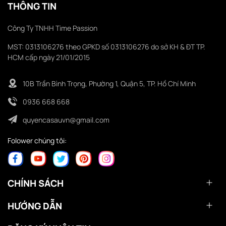
THÔNG TIN
Công Ty TNHH Time Passion
MST: 0313106276 theo GPKD số 0313106276 do sở KH & ĐT TP.
HCM cấp ngày 21/01/2015
10B Trần Bình Trọng, Phường 1, Quận 5, TP. Hồ Chí Minh
0936 668 668
quyencasauvn@gmail.com
Folower chúng tôi:
CHÍNH SÁCH
HƯỚNG DẪN