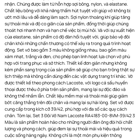
nhận. Chúng được làm từ hỗn hợp sợi bông, nylon, và elastane.
Chất liệu bông với khả năng thấm hút tuyệt vời giúp vớ không bị
ướt mới lâu và dễ dàng làm sạch. Sợi nylon thoáng khí giúp tăng
sự thoải mái và độ co giãn của sản phẩm, đồng thời giúp chúng
thoát hơi nhanh hơn và hạn chế việc bị mùi hôi. Và với sự xuất hiện
của elastane, sản phẩm có độ đàn hồi tuyệt vời, giúp bảo vệ đôi
chân khỏi những chấn thương có thể xảy ra trong quá trình hoạt
động. Set vớ bao gồm 3 màu không giống nhau, bao gồm màu
xám nhạt, trắng và đen, cho phép bạn linh hoạt lựa chọn vớ phù
hợp với trang phục và sở thích. Thiết kế đơn giản nhưng không
kém phần sang trọng của sản phẩm sẽ giúp cho bạn trông thật sự
lịch thiệp mà không cần dùng đến các vật dụng trang trí khác. Vớ
được thiết kế theo phong cách Lacoste, với logo cá sấu huyền
thoại được thêu ở phía trên sản phẩm, mang lại sự độc đáo và
không thể nhầm lẫn. Chất liệu mềm mại và thoải mái giúp giảm
bớt căng thẳng trên đôi chân và mang lại sự hài lòng. Set vớ được
cung cấp trong kích cỡ 39/42, phù hợp với đa số các quy cách
chân. Tóm lại, Set 3 Đôi Vớ Nam Lacoste RA4183-00-8VM-39/42 3
Màu là sản phẩm hoàn hảo cho những người đàn ông đòi hỏi chất
lượng và phong cách, giúp đem lại sự thoải mái và hiệu quả trong
cuộc sống hàng ngày. Không chỉ là một món phụ kiện thông