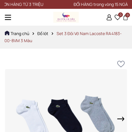
 HÀNG TỪ 3 TRIỆU
ĐỔI HÀNG trong vòng 15 NGÀY
0
0
Trang chủ
Đồ lót
Set 3 Đôi Vớ Nam Lacoste RA4183-
00-8VM 3 Màu