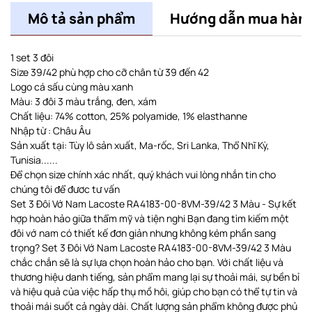
Mô tả sản phẩm
Hướng dẫn mua hàn
1 set 3 đôi
Size 39/42 phù hợp cho cỡ chân từ 39 đến 42
Logo cá sấu cùng màu xanh
Màu: 3 đôi 3 màu trắng, đen, xám
Chất liệu: 74% cotton, 25% polyamide, 1% elasthanne
Nhập từ : Châu Âu
Sản xuất tại: Tùy lô sản xuất, Ma-rốc, Sri Lanka, Thổ Nhĩ Kỳ,
Tunisia......
Để chọn size chính xác nhất, quý khách vui lòng nhắn tin cho
chúng tôi để đươc tư vấn
Set 3 Đôi Vớ Nam Lacoste RA4183-00-8VM-39/42 3 Màu - Sự kết
hợp hoàn hảo giữa thẩm mỹ và tiện nghi Bạn đang tìm kiếm một
đôi vớ nam có thiết kế đơn giản nhưng không kém phần sang
trọng? Set 3 Đôi Vớ Nam Lacoste RA4183-00-8VM-39/42 3 Màu
chắc chắn sẽ là sự lựa chọn hoàn hảo cho bạn. Với chất liệu và
thương hiệu danh tiếng, sản phẩm mang lại sự thoải mái, sự bền bỉ
và hiệu quả của việc hấp thụ mồ hôi, giúp cho bạn có thể tự tin và
thoải mái suốt cả ngày dài. Chất lượng sản phẩm không được phủ