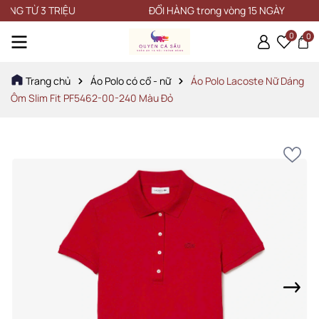
TỪ 3 TRIỆU
ĐỔI HÀNG trong vòng 15 NGÀY
0
0
Trang chủ
Áo Polo có cổ - nữ
Áo Polo Lacoste Nữ Dáng
Ôm Slim Fit PF5462-00-240 Màu Đỏ