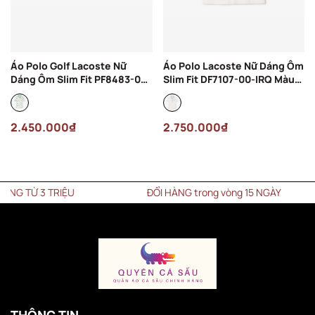
Áo Polo Golf Lacoste Nữ
Áo Polo Lacoste Nữ Dáng Ôm
Dáng Ôm Slim Fit PF8483-00-
Slim Fit DF7107-00-IRQ Màu
522 Màu Trắng
Trắng
2.450.000₫
2.750.000₫
TỪ 3 TRIỆU
ĐỔI HÀNG trong vòng 15 NGÀY
THÔNG TIN