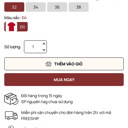
32
34
36
38
Màu sắc:
Đỏ
Đỏ
Số lượng:
THÊM VÀO GIỎ
MUA NGAY
Đổi hàng trong 15 ngày
SP nguyên tag chưa sử dụng
Miễn phí vận chuyển cho đơn hàng trên 2tr với mã
FREESHIP