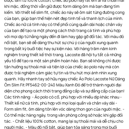
Được làm từ 100% cotton, chiếc áo polo này rất êm ái và thoải mái
khi mặc, đồng thời vẫn giữ được form dáng ôm mà bạn đang tìm
kiếm. Với thiết kế slim fit, chiếc áo này sẽ ôm sát từng đường cong
của bạn, giúp bạn thể hiện nét đẹp tinh tế và thanh lịch của mình.
Chiếc áo nữ cá tính này có thể phối cùng quần dài hoặc chân váy
của bạn để tạo ra một phong cách thời trang cá tính và phù hợp
với mọi dịp từ hằng ngày đến đi làm hay gặp gỡ đối tác. Với màu đỏ
nổi bật, bạn sẽ dễ dàng thu hút sự chú ý của người xung quanh
trong bất kỳ buổi tiệc hay sự kiện nào. Với hàng trăm năm kinh
nghiệm trong thiết kế thời trang, Lacoste đã hội tụ tất cả những
yếu tố để tạo ra một sản phẩm hoàn hảo. Bạn sẽ không chỉ được
tận hưởng sự thoải mái và tiện lợi của chiếc áo polo này mà còn
được trải nghiệm cảm giác tự tin và thu hút mọi ánh nhìn xung
quanh. Hãy nhanh tay sở hữu ngay chiếc Áo Polo Lacoste Nữ Dáng
Ôm Slim Fit PF5462-00-240 Màu Xanh Đỏ để trở thành người đại
diện cho phong cách thời trang đẳng cấp và sự đẳng cấp của bạn!
Các tính năng: - Áo polo có cổ, phù hợp với nhiều dịp khác nhau -
Thiết kế nữ cá tính, phù hợp với mọi loại quần và chân váy dài -
Form slim fit, ôm dáng tôn lên vóc dáng thon gọn của người mặc. -
Có thể mặc hàng ngày, trong văn phòng công sở hoặc khi gặp đối
tác. - Chất liệu 100% cotton, mang lại sự thoải mái và dễ chịu cho
người mặc. - Màu đỏ nổi bật, giúp bạn tỏa sáng trong mọi buổi