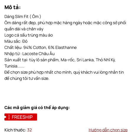
Mô tả:
Dáng Slim Fit ( Ôm )
Ôm dáng rất đẹp, phù hợp mặc hàng ngày hoặc mặc công sở phối
quần dài và chân váy
Logo cá sấu trùng màu áo
Màu sắc: Đỏ
Chất liệu: 94% Cotton, 6% Elasthanne
Nhập từ : Lacoste Châu Âu
Sản xuất tại: tùy lô sản phẩm, Ma-rốc, Sri Lanka, Thỏ Nhĩ Kỳ,
Tunisia......
Để chọn size phù hợp nhất cho mình, quý khách vui lòng nhắn tin
để chúng tôi tư vấn size.
Các mã giảm giá có thể áp dụng:
FREESHIP
Kích thước:
32
Hướng dẫn chọn size