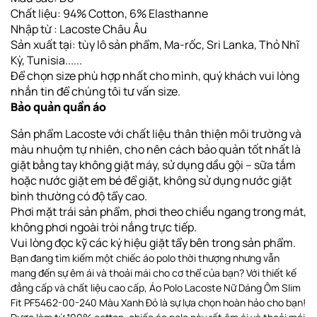
Chất liệu: 94% Cotton, 6% Elasthanne
Nhập từ : Lacoste Châu Âu
Sản xuất tại: tùy lô sản phẩm, Ma-rốc, Sri Lanka, Thỏ Nhĩ
Kỳ, Tunisia......
Để chọn size phù hợp nhất cho mình, quý khách vui lòng
nhắn tin để chúng tôi tư vấn size.
Bảo quản quần áo
Sản phẩm Lacoste với chất liệu thân thiện môi trường và
màu nhuộm tự nhiên, cho nên cách bảo quản tốt nhất là
giặt bằng tay không giặt máy, sử dụng dầu gội – sữa tắm
hoặc nước giặt em bé để giặt, không sử dụng nước giặt
bình thường có độ tẩy cao.
Phơi
mặt trái sản phẩm, phơi theo chiều ngang
trong mát,
không phơi ngoài tròi nắng trực tiếp
.
Vui lòng đọc kỹ các ký hiệu giặt tẩy bên trong sản phẩm.
Bạn đang tìm kiếm một chiếc áo polo thời thượng nhưng vẫn
mang đến sự êm ái và thoải mái cho cơ thể của bạn? Với thiết kế
đẳng cấp và chất liệu cao cấp, Áo Polo Lacoste Nữ Dáng Ôm Slim
Fit PF5462-00-240 Màu Xanh Đỏ là sự lựa chọn hoàn hảo cho bạn!