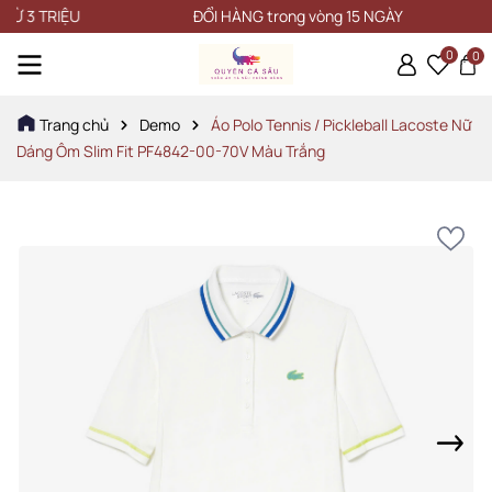
 TRIỆU
ĐỔI HÀNG trong vòng 15 NGÀY
0
0
Trang chủ
Demo
Áo Polo Tennis / Pickleball Lacoste Nữ
Dáng Ôm Slim Fit PF4842-00-70V Màu Trắng