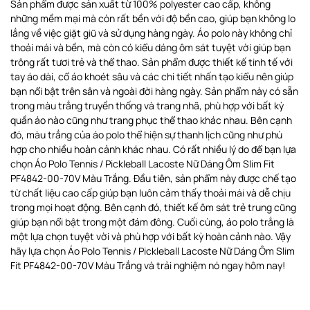
Sản phẩm được sản xuất từ 100% polyester cao cấp, không
những mềm mại mà còn rất bền với độ bền cao, giúp bạn không lo
lắng về việc giặt giũ và sử dụng hàng ngày. Áo polo này không chỉ
thoải mái và bền, mà còn có kiểu dáng ôm sát tuyệt vời giúp bạn
trông rất tươi trẻ và thể thao. Sản phẩm được thiết kế tinh tế với
tay áo dài, cổ áo khoét sâu và các chi tiết nhấn tạo kiểu nên giúp
bạn nổi bật trên sân và ngoài đời hàng ngày. Sản phẩm này có sẵn
trong màu trắng truyền thống và trang nhã, phù hợp với bất kỳ
quần áo nào cũng như trang phục thể thao khác nhau. Bên cạnh
đó, màu trắng của áo polo thể hiện sự thanh lịch cũng như phù
hợp cho nhiều hoàn cảnh khác nhau. Có rất nhiều lý do để bạn lựa
chọn Áo Polo Tennis / Pickleball Lacoste Nữ Dáng Ôm Slim Fit
PF4842-00-70V Màu Trắng. Đầu tiên, sản phẩm này được chế tạo
từ chất liệu cao cấp giúp bạn luôn cảm thấy thoải mái và dễ chịu
trong mọi hoạt động. Bên cạnh đó, thiết kế ôm sát trẻ trung cũng
giúp bạn nổi bật trong một đám đông. Cuối cùng, áo polo trắng là
một lựa chọn tuyệt vời và phù hợp với bất kỳ hoàn cảnh nào. Vậy
hãy lựa chọn Áo Polo Tennis / Pickleball Lacoste Nữ Dáng Ôm Slim
Fit PF4842-00-70V Màu Trắng và trải nghiệm nó ngay hôm nay!