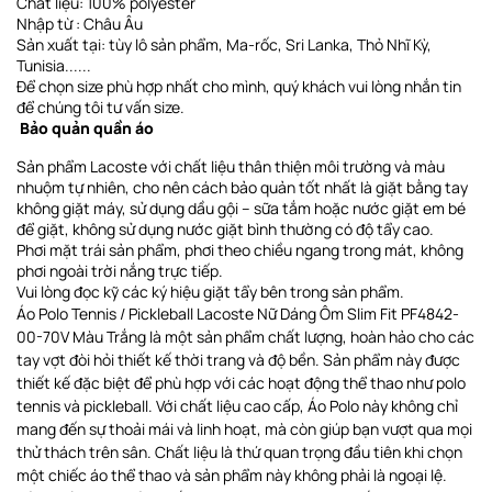
Chất liệu: 100% polyester
Nhập từ : Châu Âu
Sản xuất tại: tùy lô sản phẩm, Ma-rốc, Sri Lanka, Thỏ Nhĩ Kỳ,
Tunisia......
Để chọn size phù hợp nhất cho mình, quý khách vui lòng nhắn tin
để chúng tôi tư vấn size.
Bảo quản quần áo
Sản phẩm Lacoste với chất liệu thân thiện môi trường và màu
nhuộm tự nhiên, cho nên cách bảo quản tốt nhất là giặt bằng tay
không giặt máy, sử dụng dầu gội – sữa tắm hoặc nước giặt em bé
để giặt, không sử dụng nước giặt bình thường có độ tẩy cao.
Phơi
mặt trái sản phẩm, phơi theo chiều ngang
trong mát, không
phơi ngoài trời nắng trực tiếp
.
Vui lòng đọc kỹ các ký hiệu giặt tẩy bên trong sản phẩm.
Áo Polo Tennis / Pickleball Lacoste Nữ Dáng Ôm Slim Fit PF4842-
00-70V Màu Trắng là một sản phẩm chất lượng, hoàn hảo cho các
tay vợt đòi hỏi thiết kế thời trang và độ bền. Sản phẩm này được
thiết kế đặc biệt để phù hợp với các hoạt động thể thao như polo
tennis và pickleball. Với chất liệu cao cấp, Áo Polo này không chỉ
mang đến sự thoải mái và linh hoạt, mà còn giúp bạn vượt qua mọi
thử thách trên sân. Chất liệu là thứ quan trọng đầu tiên khi chọn
một chiếc áo thể thao và sản phẩm này không phải là ngoại lệ.