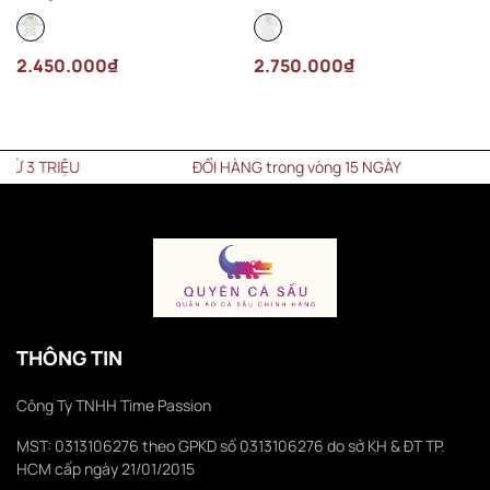
522 Màu Trắng
Trắng
2.450.000₫
2.750.000₫
 TRIỆU
ĐỔI HÀNG trong vòng 15 NGÀY
THÔNG TIN
Công Ty TNHH Time Passion
MST: 0313106276 theo GPKD số 0313106276 do sở KH & ĐT TP.
HCM cấp ngày 21/01/2015