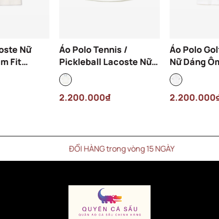
oste Nữ
Áo Polo Tennis /
Áo Polo Gol
m Fit
Pickleball Lacoste Nữ
Nữ Dáng Ôm
IRQ Màu
Dáng Ôm Slim Fit
PF5179-00
PF4842-00-70V Màu
Trắng
2.200.000₫
2.200.000
Trắng
ĐỔI HÀNG trong vòng 15 NGÀY