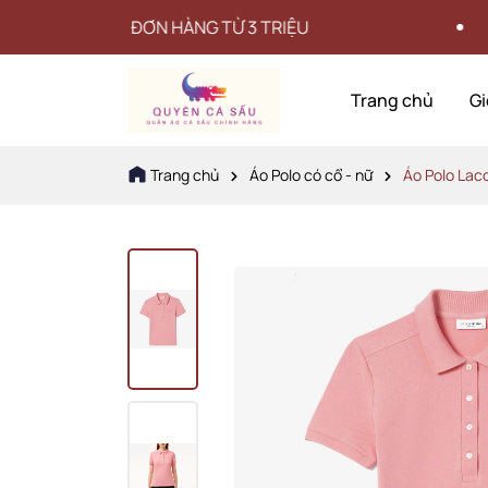
 CHO ĐƠN HÀNG TỪ 3 TRIỆU
Trang chủ
Gi
Trang chủ
Áo Polo có cổ - nữ
Áo Polo Lac