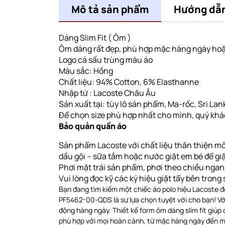
Mô tả sản phẩm
Hướng dẫ
Dáng Slim Fit ( Ôm )
Ôm dáng rất đẹp, phù hợp mặc hàng ngày hoặ
Logo cá sấu trùng màu áo
Màu sắc: Hồng
Chất liệu: 94% Cotton, 6% Elasthanne
Nhập từ : Lacoste Châu Âu
Sản xuất tại: tùy lô sản phẩm, Ma-rốc, Sri Lanka
Để chọn size phù hợp nhất cho mình, quý khách
Bảo quản quần áo
Sản phẩm Lacoste với chất liệu thân thiện mô
dầu gội – sữa tắm hoặc nước giặt em bé để gi
Phơi
mặt trái sản phẩm, phơi theo chiều nga
Vui lòng đọc kỹ các ký hiệu giặt tẩy bên tron
Bạn đang tìm kiếm một chiếc áo polo hiệu Lacoste để
PF5462-00-QDS là sự lựa chọn tuyệt vời cho bạn! Với 
động hàng ngày. Thiết kế form ôm dáng slim fit giú
phù hợp với mọi hoàn cảnh, từ mặc hàng ngày đến mặ