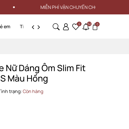
MIỄN PHÍ VẬN CHUYỂN CHO ĐƠN HÀNG TỪ 3 TRIỆU
0
52
0
rẻ em
Tin tức
Liên hệ
e Nữ Dáng Ôm Slim Fit
S Màu Hồng
Tình trạng:
Còn hàng