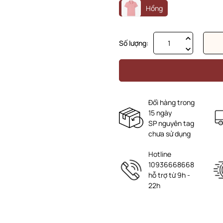
Hồng
Số lượng:
Đổi hàng trong
15 ngày
SP nguyên tag
chưa sử dụng
Hotline
10936668668
hỗ trợ từ 9h -
22h