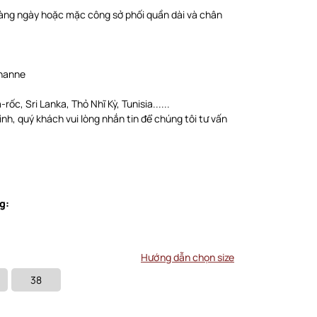
àng ngày hoặc mặc công sở phối quần dài và chân
thanne
rốc, Sri Lanka, Thỏ Nhĩ Kỳ, Tunisia......
nh, quý khách vui lòng nhắn tin để chúng tôi tư vấn
g:
Hướng dẫn chọn size
38