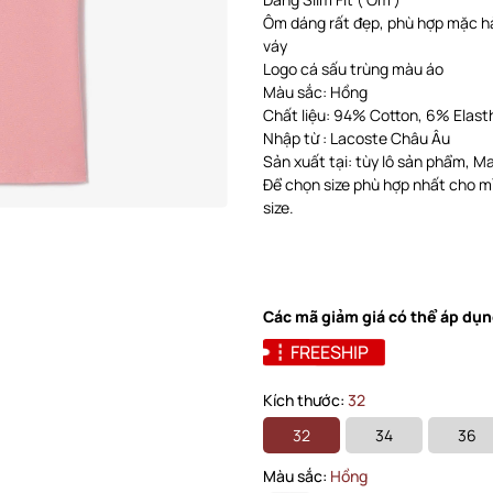
Ôm dáng rất đẹp, phù hợp mặc h
váy
Logo cá sấu trùng màu áo
Màu sắc: Hồng
Chất liệu: 94% Cotton, 6% Elas
Nhập từ : Lacoste Châu Âu
Sản xuất tại: tùy lô sản phẩm, Ma-
Để chọn size phù hợp nhất cho mì
size.
Các mã giảm giá có thể áp dụn
FREESHIP
Kích thước:
32
32
34
36
Màu sắc:
Hồng