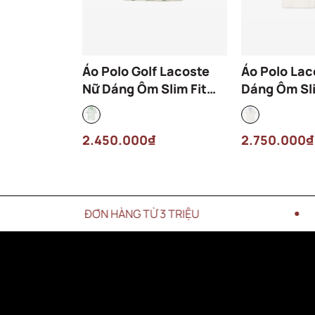
Áo Polo Golf Lacoste
Áo Polo Lac
Nữ Dáng Ôm Slim Fit
Dáng Ôm Sli
PF8483-00-522 Màu
DF7107-00-
Trắng
Trắng
2.450.000₫
2.750.000₫
 CHO ĐƠN HÀNG TỪ 3 TRIỆU