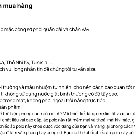
n mua hàng
c mặc công sở phối quần dài và chân váy
, Thỏ Nhĩ Kỳ, Tunisia......
 vui lòng nhắn tin để chúng tôi tư vấn size.
i trường và màu nhuộm tự nhiên, cho nên cách bảo quản tốt nh
ặt, không sử dụng nước giặt bình thường có độ tẩy cao.
ng
trong mát, không phơi ngoài tròi nắng trực tiếp
.
g sản phẩm.
 thể hiện phong cách của mình? Với thiết kế dáng ôm slim fit và màu h
chất liệu vải cao cấp, áo polo này rất mềm mại và thoải mái khi mặc, g
p chiếc áo polo này khoe được vóc dáng của bạn và mang lại phong cách
c đi làm văn phòng hay công sở. Bạn có thể phối chiếc áo polo này cù