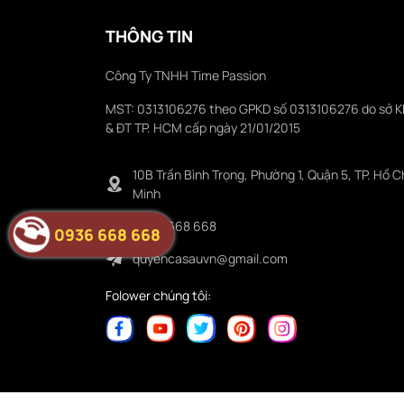
THÔNG TIN
Công Ty TNHH Time Passion
MST: 0313106276 theo GPKD số 0313106276 do sở 
& ĐT TP. HCM cấp ngày 21/01/2015
10B Trần Bình Trọng, Phường 1, Quận 5, TP. Hồ C
Minh
0936 668 668
0936 668 668
quyencasauvn@gmail.com
Folower chúng tôi: