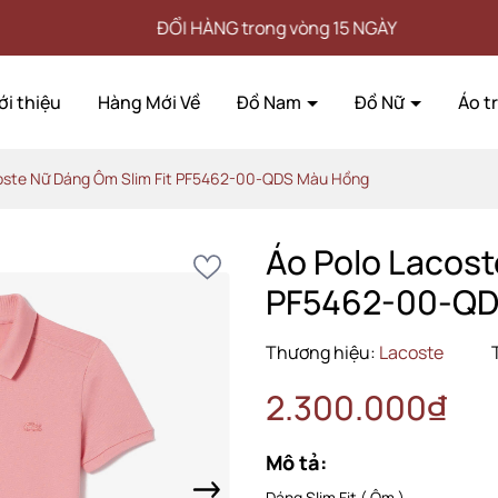
ĐỔI HÀNG trong vòng 15 NGÀY
ới thiệu
Hàng Mới Về
Đồ Nam
Đồ Nữ
Áo t
oste Nữ Dáng Ôm Slim Fit PF5462-00-QDS Màu Hồng
Áo Polo Lacost
PF5462-00-QD
Thương hiệu:
Lacoste
2.300.000₫
Mô tả:
Dáng Slim Fit ( Ôm )