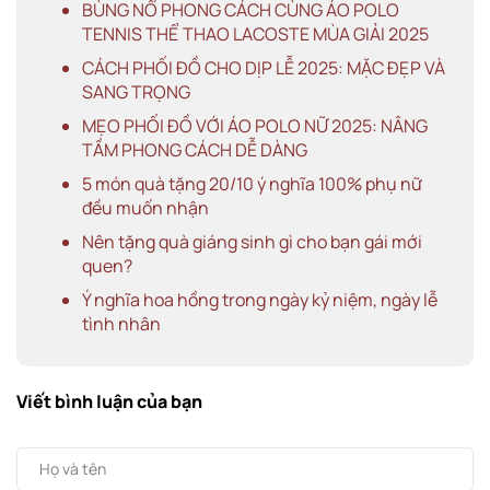
BÙNG NỔ PHONG CÁCH CÙNG ÁO POLO
TENNIS THỂ THAO LACOSTE MÙA GIẢI 2025
CÁCH PHỐI ĐỒ CHO DỊP LỄ 2025: MẶC ĐẸP VÀ
SANG TRỌNG
MẸO PHỐI ĐỒ VỚI ÁO POLO NỮ 2025: NÂNG
TẦM PHONG CÁCH DỄ DÀNG
5 món quà tặng 20/10 ý nghĩa 100% phụ nữ
đều muốn nhận
Nên tặng quà giáng sinh gì cho bạn gái mới
quen?
Ý nghĩa hoa hồng trong ngày kỷ niệm, ngày lễ
tình nhân
Viết bình luận của bạn