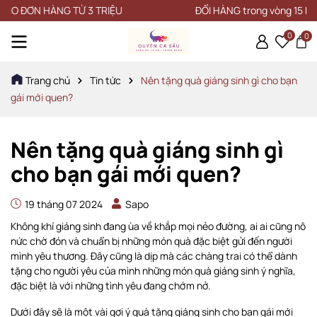
 HÀNG TỪ 3 TRIỆU
ĐỔI HÀNG trong vòng 15 NGÀY
0
0
Trang chủ
Tin tức
Nên tặng quà giáng sinh gì cho bạn
gái mới quen?
Nên tặng quà giáng sinh gì
cho bạn gái mới quen?
19 tháng 07 2024
Sapo
Không khí giáng sinh đang ùa về khắp mọi nẻo đường, ai ai cũng nô
nức chờ đón và chuẩn bị những món quà đặc biệt gửi đến người
mình yêu thương. Đây cũng là dịp mà các chàng trai có thể dành
tặng cho người yêu của mình những món quà giáng sinh ý nghĩa,
đặc biệt là với những tình yêu đang chớm nở.
Dưới đây sẽ là một vài gợi ý quà tặng giáng sinh cho bạn gái mới