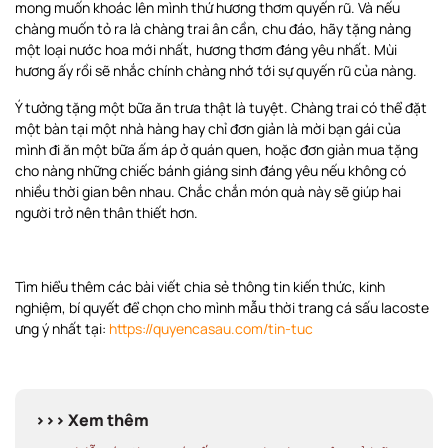
mong muốn khoác lên mình thứ hương thơm quyến rũ. Và nếu
chàng muốn tỏ ra là chàng trai ân cần, chu đáo, hãy tặng nàng
một loại nước hoa mới nhất, hương thơm đáng yêu nhất. Mùi
hương ấy rồi sẽ nhắc chính chàng nhớ tới sự quyến rũ của nàng.
Ý tưởng tặng một bữa ăn trưa thật là tuyệt. Chàng trai có thể đặt
một bàn tại một nhà hàng hay chỉ đơn giản là mời bạn gái của
mình đi ăn một bữa ấm áp ở quán quen, hoặc đơn giản mua tặng
cho nàng những chiếc bánh giáng sinh đáng yêu nếu không có
nhiều thời gian bên nhau. Chắc chắn món quà này sẽ giúp hai
người trở nên thân thiết hơn.
Tìm hiểu thêm các bài viết chia sẻ thông tin kiến thức, kinh
nghiệm, bí quyết để chọn cho mình mẫu thời trang cá sấu lacoste
ưng ý nhất tại:
https://quyencasau.com/tin-tuc
>>> Xem thêm