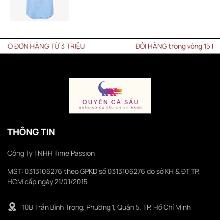
 HÀNG TỪ 3 TRIỆU
ĐỔI HÀNG trong vòng 15 NGÀY
THÔNG TIN
Công Ty TNHH Time Passion
MST: 0313106276 theo GPKD số 0313106276 do sở KH & ĐT TP.
HCM cấp ngày 21/01/2015
10B Trần Bình Trọng, Phường 1, Quận 5, TP. Hồ Chí Minh