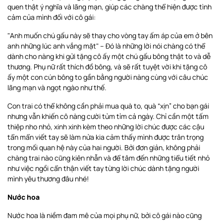
quen thật ý nghĩa và lãng mạn, giúp các chàng thể hiện được tình
cảm của mình đối với cô gái:
"Anh muốn chú gấu này sẽ thay cho vòng tay ấm áp của em ở bên
anh những lúc anh vắng mặt" – Đó là những lời nói chàng có thể
dành cho nàng khi gửi tặng cô ấy một chú gấu bông thật to và dễ
thương. Phụ nữ rất thích đồ bông, và sẽ rất tuyệt vời khi tặng cô
ấy một con cún bông to gần bằng người nàng cùng với câu chúc
lãng mạn và ngọt ngào như thế.
Con trai có thể không cần phải mua quà to, quà “xịn” cho bạn gái
nhưng vẫn khiến cô nàng cười tủm tỉm cả ngày. Chỉ cần một tấm
thiệp nho nhỏ, xinh xinh kèm theo những lời chúc được các cậu
tẩn mẩn viết tay sẽ làm nửa kia cảm thấy mình được trân trọng
trong mối quan hệ này của hai người. Bởi đơn giản, không phải
chàng trai nào cũng kiên nhẫn và để tâm đến những tiểu tiết nhỏ
như việc ngồi cẩn thận viết tay từng lời chúc dành tặng người
mình yêu thương đâu nhé!
Nước hoa
Nước hoa là niềm đam mê của mọi phụ nữ, bởi cô gái nào cũng