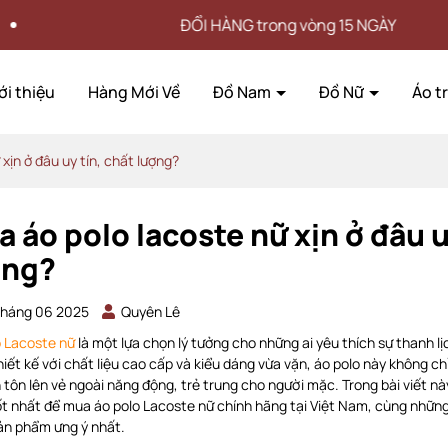
ỔI HÀNG trong vòng 15 NGÀY
M
ới thiệu
Hàng Mới Về
Đồ Nam
Đồ Nữ
Áo t
xịn ở đâu uy tín, chất lượng?
 áo polo lacoste nữ xịn ở đâu u
ợng?
tháng 06 2025
Quyên Lê
o Lacoste nữ
là một lựa chọn lý tưởng cho những ai yêu thích sự thanh l
iết kế với chất liệu cao cấp và kiểu dáng vừa vặn, áo polo này không ch
tôn lên vẻ ngoài năng động, trẻ trung cho người mặc. Trong bài viết n
t nhất để mua áo polo Lacoste nữ chính hãng tại Việt Nam, cùng những 
ản phẩm ưng ý nhất.