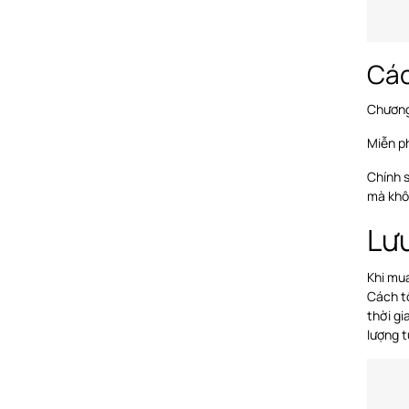
Các
Chương 
Miễn ph
Chính 
mà khô
Lưu
Khi mu
Cách t
thời gi
lượng 