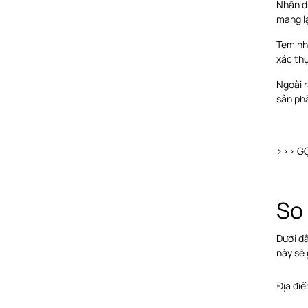
Nhận di
mang lạ
Tem nh
xác th
Ngoài r
sản ph
>>> G
So 
Dưới đ
này sẽ 
Địa đi