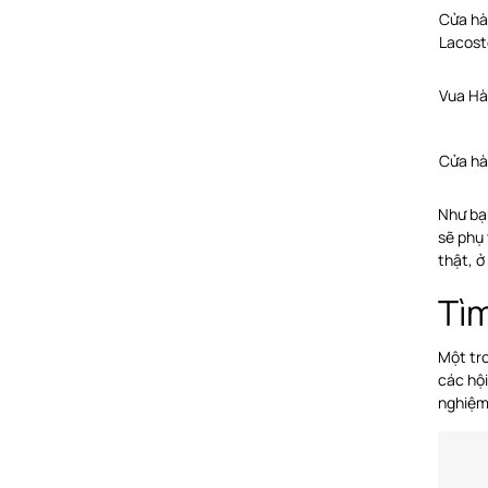
Cửa hà
Lacost
Vua Hà
Cửa hà
Như bạn
sẽ phụ
thật, ở
Tì
Một tro
các hội
nghiệm