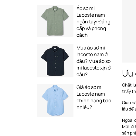
Áo sơ mi
Lacoste nam
ngắn tay: Đẳng
cấp và phong
cách
Mua áo sơ mi
lacoste nam ở
đâu? Mua áo sơ
mi lacoste xịn ở
Ưu 
đâu?
Chất lư
Giá áo sơ mi
thấy th
Lacoste nam
chính hãng bao
Giao h
nhiêu?
lâu để 
Ngoài c
Một đơn
sản phẩ