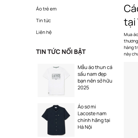
Cá
Áo trẻ em
tại
Tin tức
Liên hệ
Mua áo 
thương
hàng t
TIN TỨC NỔI BẬT
này ch
Mẫu áo thun cá
sấu nam đẹp
bạn nên sở hữu
2025
Áo sơ mi
Lacoste nam
chính hãng tại
Hà Nội