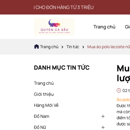
 HÀNG TỪ 3 TRIỆU
Đ
Trang chủ
Gi
Trang chủ
Tin tức
Mua áo polo lacoste nữ 
Mua
DANH MỤC TIN TỨC
lư
Trang chủ
02 
Giới thiệu
Áo pol
Hàng Mới Về
Được th
mà còn 
Đồ Nam
điểm tố
được s
Đồ Nữ