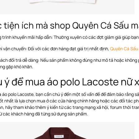
 tiện ích mà shop Quyên Cá Sấu m
trình khuyến mãi hấp dẫn: Thường xuyên có các đợt giảm giá giúp bạn 
í vận chuyển: Đối với các đơn hàng đạt giá trị nhất định,
Quyên Cá Sấu
sách đổi trả dễ dàng: Nếu sản phẩm không đúng như mô tả hoặc không p
ng gặp khó khăn.
 ý để mua áo polo Lacoste nữ x
a áo polo Lacoste, bạn cần chú ý đến một số vấn đề để đảm bảo rằng s
ốt nhất là lựa chọn mua ở các cửa hàng chính hãng hoặc các đối tác p
an, hãy tham khảo thêm ý kiến từ các trang mạng xã hội, forum thời tr
từ các khách hàng đã từng sử dụng sản phẩm.