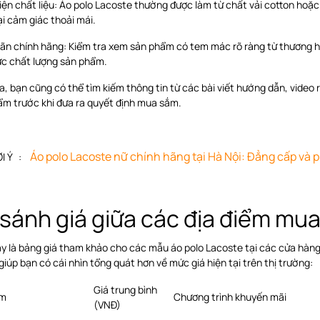
ện chất liệu: Áo polo Lacoste thường được làm từ chất vải cotton hoặc
i cảm giác thoải mái.
ãn chính hãng: Kiểm tra xem sản phẩm có tem mác rõ ràng từ thương hi
ực chất lượng sản phẩm.
a, bạn cũng có thể tìm kiếm thông tin từ các bài viết hướng dẫn, video
ẩm trước khi đưa ra quyết định mua sắm.
Áo polo Lacoste nữ chính hãng tại Hà Nội
: Đẳng cấp và 
ỢI Ý :
sánh giá giữa các địa điểm mu
ây là bảng giá tham khảo cho các mẫu áo polo Lacoste tại các cửa hàn
giúp bạn có cái nhìn tổng quát hơn về mức giá hiện tại trên thị trường:
Giá trung bình
ểm
Chương trình khuyến mãi
(VNĐ)