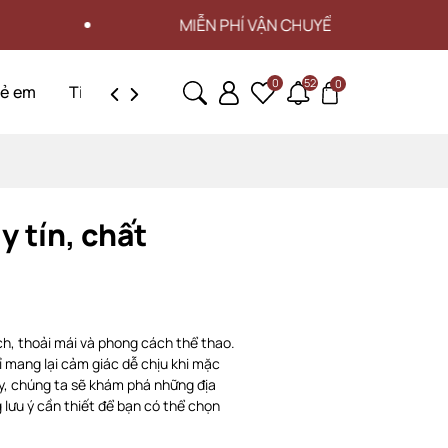
IỄN PHÍ VẬN CHUYỂN CHO ĐƠN HÀNG TỪ 3 TRIỆU
0
52
0
rẻ em
Tin tức
Liên hệ
y tín, chất
ịch, thoải mái và phong cách thể thao.
ỉ mang lại cảm giác dễ chịu khi mặc
ày, chúng ta sẽ khám phá những địa
lưu ý cần thiết để bạn có thể chọn