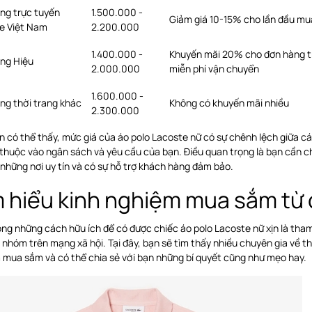
ng trực tuyến
1.500.000 -
Giảm giá 10-15% cho lần đầu mu
e Việt Nam
2.200.000
1.400.000 -
Khuyến mãi 20% cho đơn hàng t
ng Hiệu
2.000.000
miễn phí vận chuyển
1.600.000 -
ng thời trang khác
Không có khuyến mãi nhiều
2.300.000
 có thể thấy, mức giá của áo polo Lacoste nữ có sự chênh lệch giữa cá
 thuộc vào ngân sách và yêu cầu của bạn. Điều quan trọng là bạn cần
 những nơi uy tín và có sự hỗ trợ khách hàng đảm bảo.
m hiểu kinh nghiệm mua sắm từ
ng những cách hữu ích để có được chiếc áo polo Lacoste nữ xịn là tha
 nhóm trên mạng xã hội. Tại đây, bạn sẽ tìm thấy nhiều chuyên gia về t
 mua sắm và có thể chia sẻ với bạn những bí quyết cũng như mẹo hay.