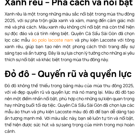
Xanh rêu – Phá cách và nổi bật
Xanh rêu là một trong những màu sắc nổi bật trong mùa thu đông
2025, với sự pha trộn giữa xanh và xám, mang đến cảm giác mới
mẻ và phá cách. Màu xanh rêu không chỉ nổi bật mà còn thể hiện
sự độc đáo và cá tính riêng biệt. Quyên Cá Sấu Sài Gòn đã chọn
lọc các mẫu
áo polo lacoste nam
và phụ kiện Lacoste với tông
xanh rêu, giúp bạn tạo nên một phong cách thời trang đầy sự
sáng tạo và ấn tượng. Đây là sự lựa chọn lý tưởng cho những ai yêu
thích sự nổi bật và khác biệt trong mùa thu đông này.
Đỏ đô – Quyến rũ và quyền lực
Đỏ đô không thể thiếu trong bảng màu của mùa thu đông 2025,
với vẻ đẹp quyến rũ và quyền lực mà nó mang lại. Màu đỏ đô tạo
nên một điểm nhấn nổi bật, phù hợp cho những sự kiện quan trọng
hay những buổi tối dạ tiệc. Quyên Cá Sấu Sài Gòn đã chọn lựa các
mẫu áo thun và phụ kiện Lacoste màu đỏ đô để bạn dễ dàng tạo
ấn tượng mạnh mẽ. Với màu sắc này, bạn sẽ luôn tự tin và nổi bật,
thể hiện được sức hút và sự sang trọng của mình trong mọi hoàn
cảnh.