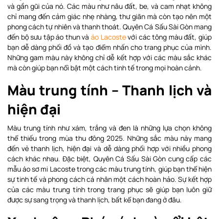
và gần gũi của nó. Các màu như nâu đất, be, và cam nhạt không
chỉ mang đến cảm giác nhẹ nhàng, thư giãn mà còn tạo nên một
phong cách tự nhiên và thanh thoát. Quyên Cá Sấu Sài Gòn mang
đến bộ sưu tập áo thun và
áo Lacoste
với các tông màu đất, giúp
bạn dễ dàng phối đồ và tạo điểm nhấn cho trang phục của mình.
Những gam màu này không chỉ dễ kết hợp với các màu sắc khác
mà còn giúp bạn nổi bật một cách tinh tế trong mọi hoàn cảnh.
Màu trung tính – Thanh lịch và
hiện đại
Màu trung tính như xám, trắng và đen là những lựa chọn không
thể thiếu trong mùa thu đông 2025. Những sắc màu này mang
đến vẻ thanh lịch, hiện đại và dễ dàng phối hợp với nhiều phong
cách khác nhau. Đặc biệt, Quyên Cá Sấu Sài Gòn cung cấp các
mẫu áo sơ mi Lacoste trong các màu trung tính, giúp bạn thể hiện
sự tinh tế và phong cách cá nhân một cách hoàn hảo. Sự kết hợp
của các màu trung tính trong trang phục sẽ giúp bạn luôn giữ
được sự sang trọng và thanh lịch, bất kể bạn đang ở đâu.