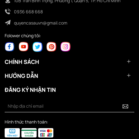
10B Trần Bình Trọng, Phường 1, Quận 5, TP. Hồ Chí Minh
0936 668 668
quyencasauvn@gmail.com
Folower chúng tôi:
CHÍNH SÁCH
HƯỚNG DẪN
ĐĂNG KÝ NHẬN TIN
Hình thức thanh toán: