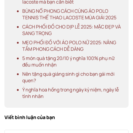
lacoste mà bạn cần biết
BÙNG NỔ PHONG CÁCH CÙNG ÁO POLO
TENNIS THỂ THAO LACOSTE MÙA GIẢI 2025
CÁCH PHỐI ĐỒ CHO DỊP LỄ 2025: MẶC ĐẸP VÀ
SANG TRỌNG
MẸO PHỐI ĐỒ VỚI ÁO POLO NỮ 2025: NÂNG
TẦM PHONG CÁCH DỄ DÀNG
5 món quà tặng 20/10 ý nghĩa 100% phụ nữ
đều muốn nhận
Nên tặng quà giáng sinh gì cho bạn gái mới
quen?
Ý nghĩa hoa hồng trong ngày kỷ niệm, ngày lễ
tình nhân
Viết bình luận của bạn