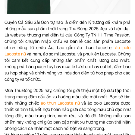
Quyên Cá Sấu Sài Gòn tự hào là điểm đến lý tưởng để khám phá
những mẫu sản phẩm thời trang Thu Đông 2025 đẹp và hiện đại.
Là website thương mại điện tử của Công Ty TNHH Time Passion,
chúng tôi chuyên nhập khẩu và bán lẻ các sản phẩm Lacoste
chính hãng từ châu Âu, bao gồm áo thun Lacoste,
áo polo
Lacoste nữ
và nam, áo sơ mi Lacoste, và phụ kiện Lacoste. Chúng
tôi cam kết cung cấp những sản phẩm chất lượng cao nhất,
không phải hàng xách tay hay mua lẻ từ store hay outlet, đảm bảo
sự hợp pháp và chính hãng với hóa đơn điện tử hợp pháp cho các
công ty và tổ chức.
Mùa Thu Đông 2025 này, chúng tôi giới thiệu một bộ sưu tập thời
trang mang đậm dấu ấn xu hướng màu sắc mới nhất. Bạn sẽ tìm
thấy những chiếc
áo thun Lacoste nữ
và áo polo Lacoste được
thiết kế tinh tế, kết hợp hoàn hảo giữa các tông màu chủ đạo như
tông đất, màu trung tính, xanh rêu, và đỏ đô. Những mẫu sản
phẩm này không chỉ giúp bạn cập nhật xu hướng mà còn thể hiện
phong cách cá nhân một cách nổi bật và sang trọng.
Với kinh nghiệm 10 năm trong ngành kinh doanh các mặt hàng tiêu