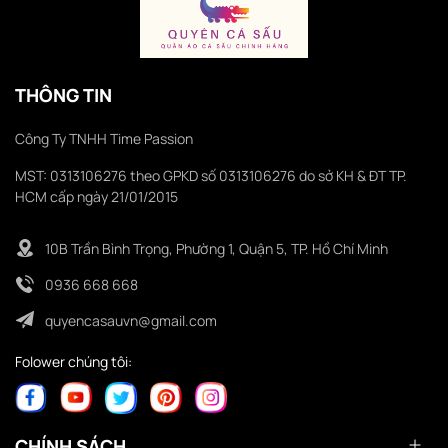
THÔNG TIN
Công Ty TNHH Time Passion
MST: 0313106276 theo GPKD số 0313106276 do sở KH & ĐT TP.
HCM cấp ngày 21/01/2015
10B Trần Bình Trọng, Phường 1, Quận 5, TP. Hồ Chí Minh
0936 668 668
quyencasauvn@gmail.com
Folower chúng tôi:
CHÍNH SÁCH