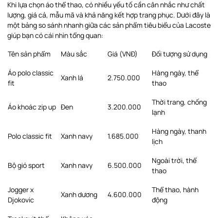
Khi lựa chọn áo thể thao, có nhiều yếu tố cần cân nhắc như chất
lượng, giá cả, mẫu mã và khả năng kết hợp trang phục. Dưới đây là
một bảng so sánh nhanh giữa các sản phẩm tiêu biểu của Lacoste
giúp bạn có cái nhìn tổng quan:
Tên sản phẩm
Màu sắc
Giá (VNĐ)
Đối tượng sử dụng
Áo polo classic
Hàng ngày, thể
Xanh lá
2.750.000
fit
thao
Thời trang, chống
Áo khoác zip up
Đen
3.200.000
lạnh
Hàng ngày, thanh
Polo classic fit
Xanh navy
1.685.000
lịch
Ngoài trời, thể
Bộ gió sport
Xanh navy
6.500.000
thao
Jogger x
Thể thao, hành
Xanh dương
4.600.000
Djokovic
động