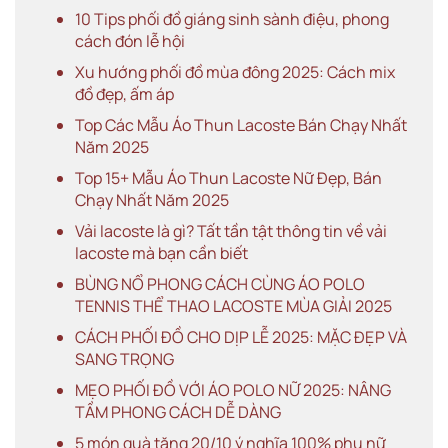
10 Tips phối đồ giáng sinh sành điệu, phong
cách đón lễ hội
Xu hướng phối đồ mùa đông 2025: Cách mix
đồ đẹp, ấm áp
Top Các Mẫu Áo Thun Lacoste Bán Chạy Nhất
Năm 2025
Top 15+ Mẫu Áo Thun Lacoste Nữ Đẹp, Bán
Chạy Nhất Năm 2025
Vải lacoste là gì? Tất tần tật thông tin về vải
lacoste mà bạn cần biết
BÙNG NỔ PHONG CÁCH CÙNG ÁO POLO
TENNIS THỂ THAO LACOSTE MÙA GIẢI 2025
CÁCH PHỐI ĐỒ CHO DỊP LỄ 2025: MẶC ĐẸP VÀ
SANG TRỌNG
MẸO PHỐI ĐỒ VỚI ÁO POLO NỮ 2025: NÂNG
TẦM PHONG CÁCH DỄ DÀNG
5 món quà tặng 20/10 ý nghĩa 100% phụ nữ