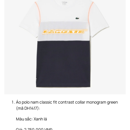
Áo polo nam classic fit contrast collar monogram green
(mã DH1417):
Màu sắc: Xanh lá
Giá: 2.750.000 VNĐ