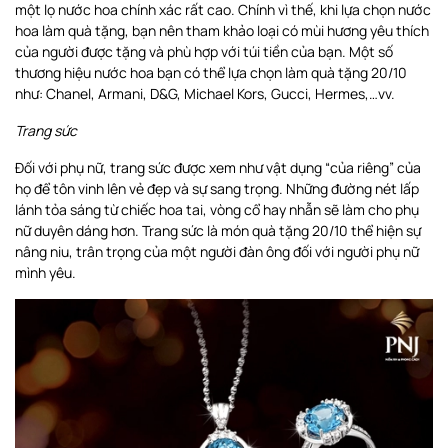
một lọ nước hoa chính xác rất cao. Chính vì thế, khi lựa chọn nước
hoa làm quà tặng, bạn nên tham khảo loại có mùi hương yêu thích
của người được tặng và phù hợp với túi tiền của bạn. Một số
thương hiệu nước hoa bạn có thể lựa chọn làm quà tặng 20/10
như: Chanel, Armani, D&G, Michael Kors, Gucci, Hermes,…vv.
Trang sức
Đối với phụ nữ, trang sức được xem như vật dụng “của riêng” của
họ để tôn vinh lên vẻ đẹp và sự sang trọng. Những đường nét lấp
lánh tỏa sáng từ chiếc hoa tai, vòng cổ hay nhẫn sẽ làm cho phụ
nữ duyên dáng hơn. Trang sức là món quà tặng 20/10 thể hiện sự
nâng niu, trân trọng của một người đàn ông đối với người phụ nữ
mình yêu.