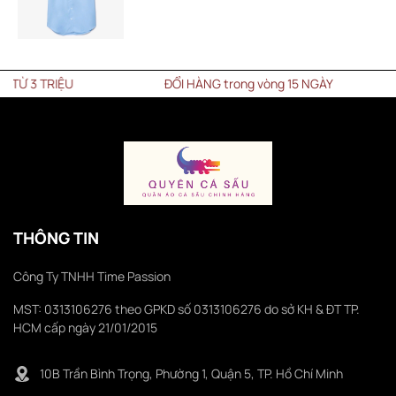
IỆU
ĐỔI HÀNG trong vòng 15 NGÀY
THÔNG TIN
Công Ty TNHH Time Passion
MST: 0313106276 theo GPKD số 0313106276 do sở KH & ĐT TP.
HCM cấp ngày 21/01/2015
10B Trần Bình Trọng, Phường 1, Quận 5, TP. Hồ Chí Minh