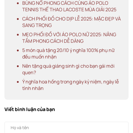
BÙNG NỔ PHONG CÁCH CÙNG ÁO POLO
TENNIS THỂ THAO LACOSTE MÙA GIẢI 2025
CÁCH PHỐI ĐỒ CHO DỊP LỄ 2025: MẶC ĐẸP VÀ
SANG TRỌNG
MẸO PHỐI ĐỒ VỚI ÁO POLO NỮ 2025: NÂNG
TẦM PHONG CÁCH DỄ DÀNG
5 món quà tặng 20/10 ý nghĩa 100% phụ nữ
đều muốn nhận
Nên tặng quà giáng sinh gì cho bạn gái mới
quen?
Ý nghĩa hoa hồng trong ngày kỷ niệm, ngày lễ
tình nhân
Viết bình luận của bạn