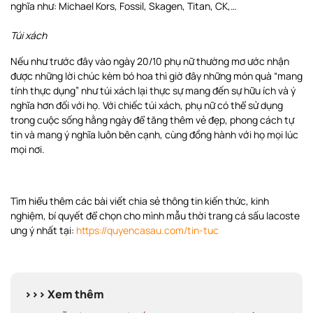
nghĩa như: Michael Kors, Fossil, Skagen, Titan, CK,…
Túi xách
Nếu như trước đây vào ngày 20/10 phụ nữ thường mơ ước nhận
được những lời chúc kèm bó hoa thì giờ đây những món quà “mang
tính thực dụng” như túi xách lại thực sự mang đến sự hữu ích và ý
nghĩa hơn đối với họ. Với chiếc túi xách, phụ nữ có thể sử dụng
trong cuộc sống hằng ngày để tăng thêm vẻ đẹp, phong cách tự
tin và mang ý nghĩa luôn bên cạnh, cùng đồng hành với họ mọi lúc
mọi nơi.
Tìm hiểu thêm các bài viết chia sẻ thông tin kiến thức, kinh
nghiệm, bí quyết để chọn cho mình mẫu thời trang cá sấu lacoste
ưng ý nhất tại:
https://quyencasau.com/tin-tuc
>>> Xem thêm