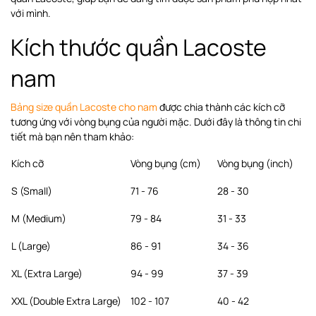
với mình.
Kích thước quần Lacoste
nam
Bảng size quần Lacoste cho nam
được chia thành các kích cỡ
tương ứng với vòng bụng của người mặc. Dưới đây là thông tin chi
tiết mà bạn nên tham khảo:
Kích cỡ
Vòng bụng (cm)
Vòng bụng (inch)
S (Small)
71 - 76
28 - 30
M (Medium)
79 - 84
31 - 33
L (Large)
86 - 91
34 - 36
XL (Extra Large)
94 - 99
37 - 39
XXL (Double Extra Large)
102 - 107
40 - 42