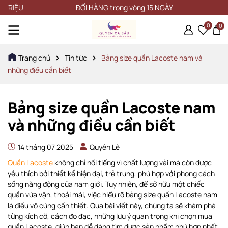
ĐỔI HÀNG trong vòng 15 NGÀY
0
0
Trang chủ
Tin tức
Bảng size quần Lacoste nam và
những điều cần biết
Bảng size quần Lacoste nam
và những điều cần biết
14 tháng 07 2025
Quyên Lê
Quần Lacoste
không chỉ nổi tiếng vì chất lượng vải mà còn được
yêu thích bởi thiết kế hiện đại, trẻ trung, phù hợp với phong cách
sống năng động của nam giới. Tuy nhiên, để sở hữu một chiếc
quần vừa vặn, thoải mái, việc hiểu rõ bảng size quần Lacoste nam
là điều vô cùng cần thiết. Qua bài viết này, chúng ta sẽ khám phá
từng kích cỡ, cách đo đạc, những lưu ý quan trọng khi chọn mua
quần Lacoste, giúp bạn dễ dàng tìm được sản phẩm phù hợp nhất