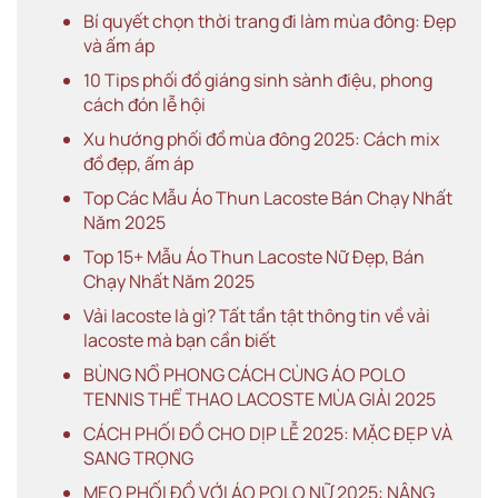
Bí quyết chọn thời trang đi làm mùa đông: Đẹp
và ấm áp
10 Tips phối đồ giáng sinh sành điệu, phong
cách đón lễ hội
Xu hướng phối đồ mùa đông 2025: Cách mix
đồ đẹp, ấm áp
Top Các Mẫu Áo Thun Lacoste Bán Chạy Nhất
Năm 2025
Top 15+ Mẫu Áo Thun Lacoste Nữ Đẹp, Bán
Chạy Nhất Năm 2025
Vải lacoste là gì? Tất tần tật thông tin về vải
lacoste mà bạn cần biết
BÙNG NỔ PHONG CÁCH CÙNG ÁO POLO
TENNIS THỂ THAO LACOSTE MÙA GIẢI 2025
CÁCH PHỐI ĐỒ CHO DỊP LỄ 2025: MẶC ĐẸP VÀ
SANG TRỌNG
MẸO PHỐI ĐỒ VỚI ÁO POLO NỮ 2025: NÂNG