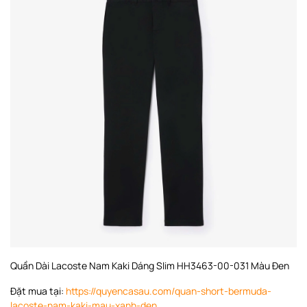
Quần Dài Lacoste Nam Kaki Dáng Slim HH3463-00-031 Màu Đen
Đặt mua tại:
https://quyencasau.com/quan-short-bermuda-
lacoste-nam-kaki-mau-xanh-den