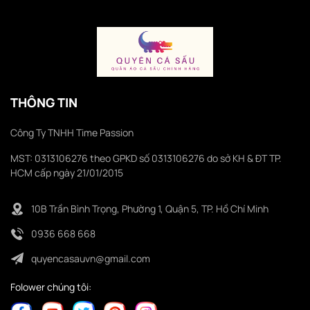
THÔNG TIN
Công Ty TNHH Time Passion
MST: 0313106276 theo GPKD số 0313106276 do sở KH & ĐT TP.
HCM cấp ngày 21/01/2015
10B Trần Bình Trọng, Phường 1, Quận 5, TP. Hồ Chí Minh
0936 668 668
quyencasauvn@gmail.com
Folower chúng tôi: