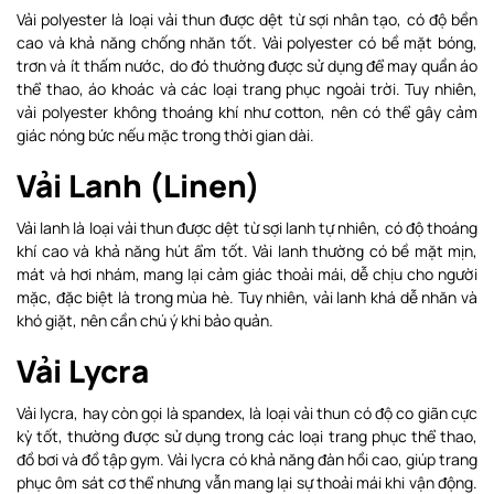
Vải polyester là loại vải thun được dệt từ sợi nhân tạo, có độ bền
cao và khả năng chống nhăn tốt. Vải polyester có bề mặt bóng,
trơn và ít thấm nước, do đó thường được sử dụng để may quần áo
thể thao, áo khoác và các loại trang phục ngoài trời. Tuy nhiên,
vải polyester không thoáng khí như cotton, nên có thể gây cảm
giác nóng bức nếu mặc trong thời gian dài.
Vải Lanh (Linen)
Vải lanh là loại vải thun được dệt từ sợi lanh tự nhiên, có độ thoáng
khí cao và khả năng hút ẩm tốt. Vải lanh thường có bề mặt mịn,
mát và hơi nhám, mang lại cảm giác thoải mái, dễ chịu cho người
mặc, đặc biệt là trong mùa hè. Tuy nhiên, vải lanh khá dễ nhăn và
khó giặt, nên cần chú ý khi bảo quản.
Vải Lycra
Vải lycra, hay còn gọi là spandex, là loại vải thun có độ co giãn cực
kỳ tốt, thường được sử dụng trong các loại trang phục thể thao,
đồ bơi và đồ tập gym. Vải lycra có khả năng đàn hồi cao, giúp trang
phục ôm sát cơ thể nhưng vẫn mang lại sự thoải mái khi vận động.