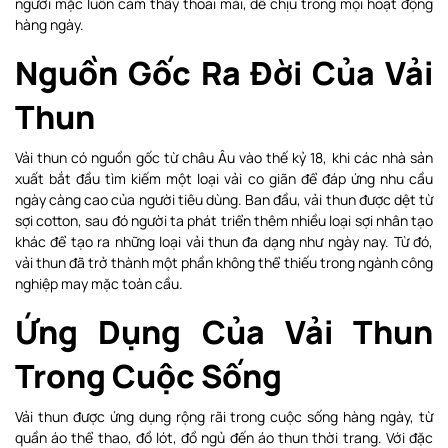
người mặc luôn cảm thấy thoải mái, dễ chịu trong mọi hoạt động
hàng ngày.
Nguồn Gốc Ra Đời Của Vải
Thun
Vải thun có nguồn gốc từ châu Âu vào thế kỷ 18, khi các nhà sản
xuất bắt đầu tìm kiếm một loại vải co giãn để đáp ứng nhu cầu
ngày càng cao của người tiêu dùng. Ban đầu, vải thun được dệt từ
sợi cotton, sau đó người ta phát triển thêm nhiều loại sợi nhân tạo
khác để tạo ra những loại vải thun đa dạng như ngày nay. Từ đó,
vải thun đã trở thành một phần không thể thiếu trong ngành công
nghiệp may mặc toàn cầu.
Ứng Dụng Của Vải Thun
Trong Cuộc Sống
Vải thun được ứng dụng rộng rãi trong cuộc sống hàng ngày, từ
quần áo thể thao, đồ lót, đồ ngủ đến áo thun thời trang. Với đặc