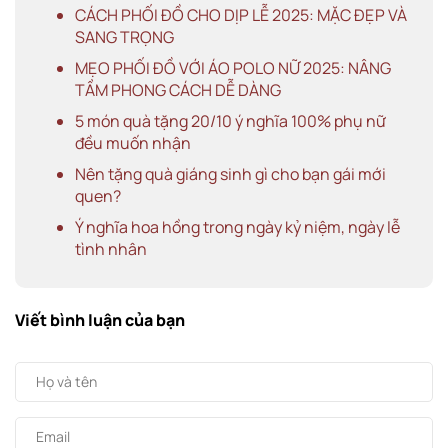
CÁCH PHỐI ĐỒ CHO DỊP LỄ 2025: MẶC ĐẸP VÀ
SANG TRỌNG
MẸO PHỐI ĐỒ VỚI ÁO POLO NỮ 2025: NÂNG
TẦM PHONG CÁCH DỄ DÀNG
5 món quà tặng 20/10 ý nghĩa 100% phụ nữ
đều muốn nhận
Nên tặng quà giáng sinh gì cho bạn gái mới
quen?
Ý nghĩa hoa hồng trong ngày kỷ niệm, ngày lễ
tình nhân
Viết bình luận của bạn