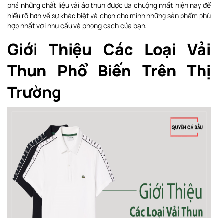
phá những chất liệu vải áo thun được ưa chuộng nhất hiện nay để
hiểu rõ hơn về sự khác biệt và chọn cho mình những sản phẩm phù
hợp nhất với nhu cầu và phong cách của bạn.
Giới Thiệu Các Loại Vải
Thun Phổ Biến Trên Thị
Trường