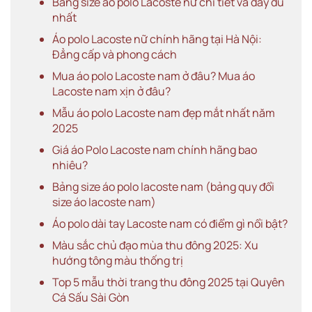
Bảng size áo polo Lacoste nữ chi tiết và đầy đủ
nhất
Áo polo Lacoste nữ chính hãng tại Hà Nội:
Đẳng cấp và phong cách
Mua áo polo Lacoste nam ở đâu? Mua áo
Lacoste nam xịn ở đâu?
Mẫu áo polo Lacoste nam đẹp mắt nhất năm
2025
Giá áo Polo Lacoste nam chính hãng bao
nhiêu?
Bảng size áo polo lacoste nam (bảng quy đổi
size áo lacoste nam)
Áo polo dài tay Lacoste nam có điểm gì nổi bật?
Màu sắc chủ đạo mùa thu đông 2025: Xu
hướng tông màu thống trị
Top 5 mẫu thời trang thu đông 2025 tại Quyên
Cá Sấu Sài Gòn