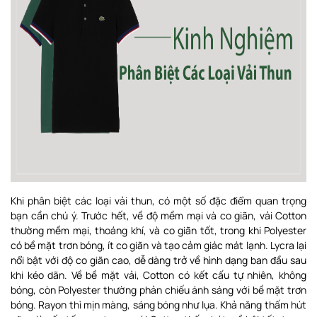
Khi phân biệt các loại vải thun, có một số đặc điểm quan trọng
bạn cần chú ý. Trước hết, về độ mềm mại và co giãn, vải Cotton
thường mềm mại, thoáng khí, và co giãn tốt, trong khi Polyester
có bề mặt trơn bóng, ít co giãn và tạo cảm giác mát lạnh. Lycra lại
nổi bật với độ co giãn cao, dễ dàng trở về hình dạng ban đầu sau
khi kéo dãn. Về bề mặt vải, Cotton có kết cấu tự nhiên, không
bóng, còn Polyester thường phản chiếu ánh sáng với bề mặt trơn
bóng. Rayon thì mịn màng, sáng bóng như lụa. Khả năng thấm hút