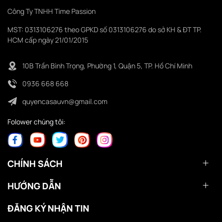
Công Ty TNHH Time Passion
MST: 0313106276 theo GPKD số 0313106276 do sở KH & ĐT TP.
HCM cấp ngày 21/01/2015
10B Trần Bình Trọng, Phường 1, Quận 5, TP. Hồ Chí Minh
0936 668 668
quyencasauvn@gmail.com
Folower chúng tôi:
CHÍNH SÁCH
HƯỚNG DẪN
ĐĂNG KÝ NHẬN TIN