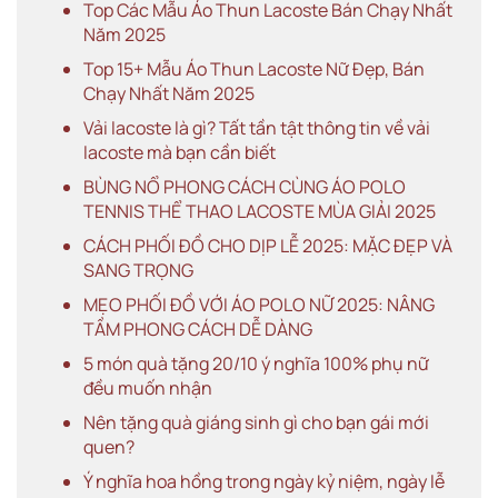
Top Các Mẫu Áo Thun Lacoste Bán Chạy Nhất
Năm 2025
Top 15+ Mẫu Áo Thun Lacoste Nữ Đẹp, Bán
Chạy Nhất Năm 2025
Vải lacoste là gì? Tất tần tật thông tin về vải
lacoste mà bạn cần biết
BÙNG NỔ PHONG CÁCH CÙNG ÁO POLO
TENNIS THỂ THAO LACOSTE MÙA GIẢI 2025
CÁCH PHỐI ĐỒ CHO DỊP LỄ 2025: MẶC ĐẸP VÀ
SANG TRỌNG
MẸO PHỐI ĐỒ VỚI ÁO POLO NỮ 2025: NÂNG
TẦM PHONG CÁCH DỄ DÀNG
5 món quà tặng 20/10 ý nghĩa 100% phụ nữ
đều muốn nhận
Nên tặng quà giáng sinh gì cho bạn gái mới
quen?
Ý nghĩa hoa hồng trong ngày kỷ niệm, ngày lễ