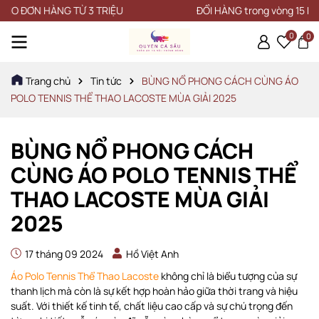
ÀNG TỪ 3 TRIỆU
ĐỔI HÀNG trong vòng 15 NGÀY
0
0
Trang chủ
Tin tức
BÙNG NỔ PHONG CÁCH CÙNG ÁO
POLO TENNIS THỂ THAO LACOSTE MÙA GIẢI 2025
BÙNG NỔ PHONG CÁCH
CÙNG ÁO POLO TENNIS THỂ
THAO LACOSTE MÙA GIẢI
2025
17 tháng 09 2024
Hồ Việt Anh
Áo Polo Tennis Thể Thao Lacoste
không chỉ là biểu tượng của sự
thanh lịch mà còn là sự kết hợp hoàn hảo giữa thời trang và hiệu
suất. Với thiết kế tinh tế, chất liệu cao cấp và sự chú trọng đến