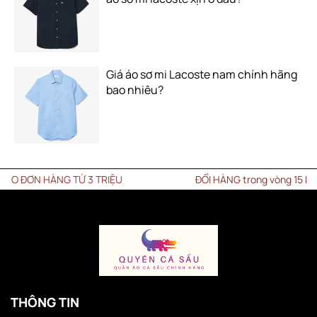
Giá áo sơ mi Lacoste nam chính hãng
bao nhiêu?
ÀNG TỪ 3 TRIỆU
ĐỔI HÀNG trong vòng 15 NGÀY
THÔNG TIN