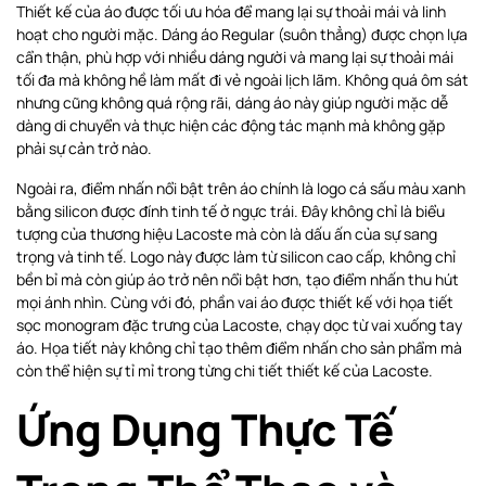
Thiết kế của áo được tối ưu hóa để mang lại sự thoải mái và linh
hoạt cho người mặc. Dáng áo Regular (suôn thẳng) được chọn lựa
cẩn thận, phù hợp với nhiều dáng người và mang lại sự thoải mái
tối đa mà không hề làm mất đi vẻ ngoài lịch lãm. Không quá ôm sát
nhưng cũng không quá rộng rãi, dáng áo này giúp người mặc dễ
dàng di chuyển và thực hiện các động tác mạnh mà không gặp
phải sự cản trở nào.
Ngoài ra, điểm nhấn nổi bật trên áo chính là logo cá sấu màu xanh
bằng silicon được đính tinh tế ở ngực trái. Đây không chỉ là biểu
tượng của thương hiệu Lacoste mà còn là dấu ấn của sự sang
trọng và tinh tế. Logo này được làm từ silicon cao cấp, không chỉ
bền bỉ mà còn giúp áo trở nên nổi bật hơn, tạo điểm nhấn thu hút
mọi ánh nhìn. Cùng với đó, phần vai áo được thiết kế với họa tiết
sọc monogram đặc trưng của Lacoste, chạy dọc từ vai xuống tay
áo. Họa tiết này không chỉ tạo thêm điểm nhấn cho sản phẩm mà
còn thể hiện sự tỉ mỉ trong từng chi tiết thiết kế của Lacoste.
Ứng Dụng Thực Tế