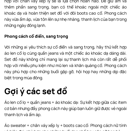
hợp với chân váy xếp ly sẽ là lựa chọn hoàn hảo. Để giữ ấm và
thêm phần sang trọng, bạn có thể khoác ngoài một chiếc áo
khoác dạ và hoàn thiện set đồ với đôi boots cao cổ. Phong cách
này vừa ấm áp, vừa tôn lên sự nhẹ nhàng, thanh lịch của bạn trong
những ngày đông lạnh.
Phong cách cổ điển, sang trọng
Với những ai yêu thích sự cổ điển và sang trọng, hãy thử kết hợp
áo len cổ lọ cùng quần jeans và một chiếc áo khoác dạ dáng dài.
Set đồ này không chỉ mang lại sự thanh lịch mà còn rất dễ phối
hợp với nhiều phụ kiện như mũ len và khăn quàng cổ. Phong cách
này phù hợp cho những buổi gặp gỡ, hội họp hay những dịp đặc
biệt trong mùa đông.
Gợi ý các set đồ
Áo len cổ lọ + quần jeans + áo khoác dạ: Sự kết hợp giữa các item
cơ bản nhưng đầy phong cách này giúp bạn luôn giữ được vẻ ngoài
thanh lịch và ấm áp.
Áo sweater + chân váy xếp ly + boots cao cổ: Phong cách nữ tính