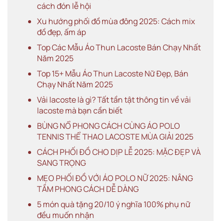
cách đón lễ hội
Xu hướng phối đồ mùa đông 2025: Cách mix
đồ đẹp, ấm áp
Top Các Mẫu Áo Thun Lacoste Bán Chạy Nhất
Năm 2025
Top 15+ Mẫu Áo Thun Lacoste Nữ Đẹp, Bán
Chạy Nhất Năm 2025
Vải lacoste là gì? Tất tần tật thông tin về vải
lacoste mà bạn cần biết
BÙNG NỔ PHONG CÁCH CÙNG ÁO POLO
TENNIS THỂ THAO LACOSTE MÙA GIẢI 2025
CÁCH PHỐI ĐỒ CHO DỊP LỄ 2025: MẶC ĐẸP VÀ
SANG TRỌNG
MẸO PHỐI ĐỒ VỚI ÁO POLO NỮ 2025: NÂNG
TẦM PHONG CÁCH DỄ DÀNG
5 món quà tặng 20/10 ý nghĩa 100% phụ nữ
đều muốn nhận