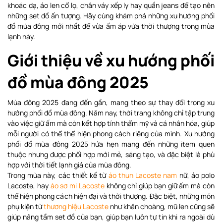
khoác dạ, áo len cổ lọ, chân váy xếp ly hay quần jeans để tạo nên
những set đồ ấn tượng. Hãy cùng khám phá những xu hướng phối
đồ mùa đông mới nhất để vừa ấm áp vừa thời thượng trong mùa
lạnh này.
Giới thiệu về xu hướng phối
đồ mùa đông 2025
Mùa đông 2025 đang đến gần, mang theo sự thay đổi trong xu
hướng phối đồ mùa đông. Năm nay, thời trang không chỉ tập trung
vào việc giữ ấm mà còn kết hợp tính thẩm mỹ và cá nhân hóa, giúp
mỗi người có thể thể hiện phong cách riêng của mình. Xu hướng
phối đồ mùa đông 2025 hứa hẹn mang đến những item quen
thuộc nhưng được phối hợp mới mẻ, sáng tạo, và đặc biệt là phù
hợp với thời tiết lạnh giá của mùa đông.
Trong mùa này, các thiết kế từ
áo thun Lacoste nam
nữ, áo polo
Lacoste, hay
áo sơ mi Lacoste
không chỉ giúp bạn giữ ấm mà còn
thể hiện phong cách hiện đại và thời thượng. Đặc biệt, những món
phụ kiện từ
thương hiệu Lacoste
như khăn choàng, mũ len cũng sẽ
giúp nâng tầm set đồ của bạn, giúp bạn luôn tự tin khi ra ngoài dù