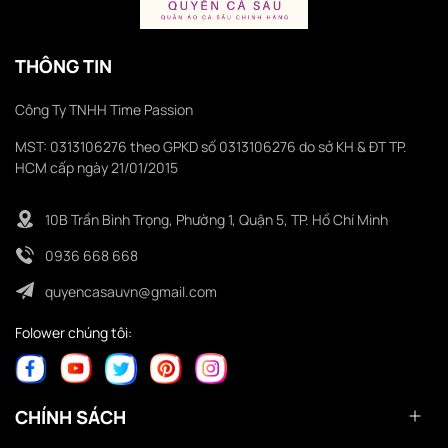
THÔNG TIN
Công Ty TNHH Time Passion
MST: 0313106276 theo GPKD số 0313106276 do sở KH & ĐT TP.
HCM cấp ngày 21/01/2015
10B Trần Bình Trọng, Phường 1, Quận 5, TP. Hồ Chí Minh
0936 668 668
quyencasauvn@gmail.com
Folower chúng tôi:
CHÍNH SÁCH