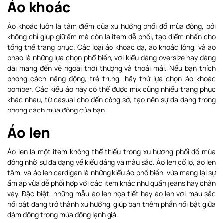
Áo khoác
Áo khoác luôn là tâm điểm của xu hướng phối đồ mùa đông, bởi
không chỉ giúp giữ ấm mà còn là item dễ phối, tạo điểm nhấn cho
tổng thể trang phục. Các loại áo khoác dạ, áo khoác lông, và áo
phao là những lựa chọn phổ biến, với kiểu dáng oversize hay dáng
dài mang đến vẻ ngoài thời thượng và thoải mái. Nếu bạn thích
phong cách năng động, trẻ trung, hãy thử lựa chọn áo khoác
bomber. Các kiểu áo này có thể được mix cùng nhiều trang phục
khác nhau, từ casual cho đến công sở, tạo nên sự đa dạng trong
phong cách mùa đông của bạn.
Áo len
Áo len là một item không thể thiếu trong xu hướng phối đồ mùa
đông nhờ sự đa dạng về kiểu dáng và màu sắc. Áo len cổ lọ, áo len
tăm, và áo len cardigan là những kiểu áo phổ biến, vừa mang lại sự
ấm áp vừa dễ phối hợp với các item khác như quần jeans hay chân
váy. Đặc biệt, những mẫu áo len họa tiết hay áo len với màu sắc
nổi bật đang trở thành xu hướng, giúp bạn thêm phần nổi bật giữa
đám đông trong mùa đông lạnh giá.