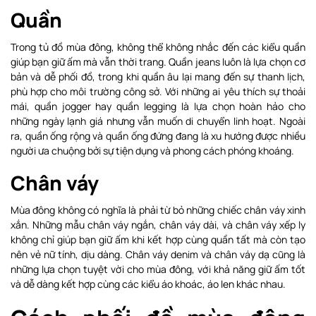
Quần
Trong tủ đồ mùa đông, không thể không nhắc đến các kiểu quần
giúp bạn giữ ấm mà vẫn thời trang. Quần jeans luôn là lựa chọn cơ
bản và dễ phối đồ, trong khi quần âu lại mang đến sự thanh lịch,
phù hợp cho môi trường công sở. Với những ai yêu thích sự thoải
mái, quần jogger hay quần legging là lựa chọn hoàn hảo cho
những ngày lạnh giá nhưng vẫn muốn di chuyển linh hoạt. Ngoài
ra, quần ống rộng và quần ống đứng đang là xu hướng được nhiều
người ưa chuộng bởi sự tiện dụng và phong cách phóng khoáng.
Chân váy
Mùa đông không có nghĩa là phải từ bỏ những chiếc chân váy xinh
xắn. Những mẫu chân váy ngắn, chân váy dài, và chân váy xếp ly
không chỉ giúp bạn giữ ấm khi kết hợp cùng quần tất mà còn tạo
nên vẻ nữ tính, dịu dàng. Chân váy denim và chân váy dạ cũng là
những lựa chọn tuyệt vời cho mùa đông, với khả năng giữ ấm tốt
và dễ dàng kết hợp cùng các kiểu áo khoác, áo len khác nhau.