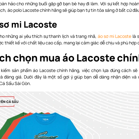
oàn hảo cho những buổi gặp gỡ bạn bè hay đi làm. Với sự kết hợp hoà
ịch, áo polo Lacoste chính hãng sẽ giúp bạn tự tin tỏa sáng ở bất cứ đâ
sơ mi Lacoste
o những ai yêu thích sự thanh lịch và trang nhã,
áo sơ mi Lacoste
là 
c thiết kế với chất liệu cao cấp, mang lại cảm giác dễ chịu và phù hợp 
ch chọn mua áo Lacoste chín
m kiếm sản phẩm áo Lacoste chính hãng, việc chọn lựa đúng cách sẽ
và đáng giá. Dưới đây là một số gợi ý giúp bạn dễ dàng nhận diện và
Cá Sấu Sài Gòn.