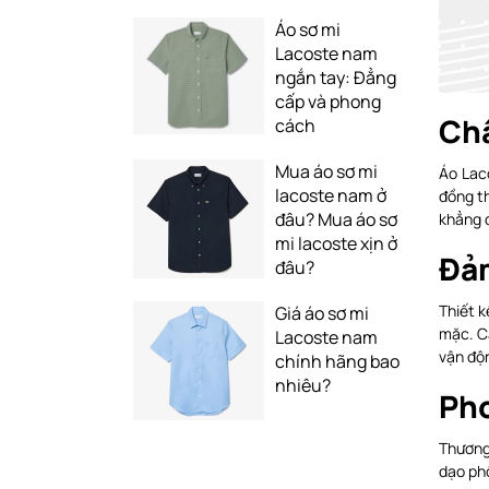
Áo sơ mi
Lacoste nam
ngắn tay: Đẳng
cấp và phong
Chấ
cách
Mua áo sơ mi
Áo Lac
lacoste nam ở
đồng th
đâu? Mua áo sơ
khẳng đ
mi lacoste xịn ở
Đảm
đâu?
Thiết 
Giá áo sơ mi
mặc. Cá
Lacoste nam
vận độ
chính hãng bao
nhiêu?
Pho
Thương 
dạo phố