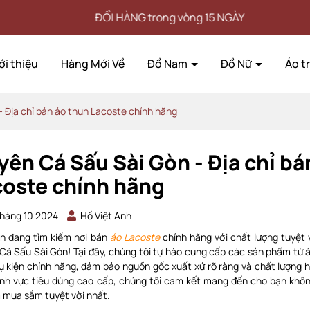
I HÀNG trong vòng 15 NGÀY
MI
ới thiệu
Hàng Mới Về
Đồ Nam
Đồ Nữ
Áo t
 Địa chỉ bán áo thun Lacoste chính hãng
ên Cá Sấu Sài Gòn - Địa chỉ bá
coste chính hãng
háng 10 2024
Hồ Việt Anh
n đang tìm kiếm nơi bán
áo Lacoste
chính hãng với chất lượng tuyệt 
Cá Sấu Sài Gòn! Tại đây, chúng tôi tự hào cung cấp các sản phẩm từ 
ụ kiện chính hãng, đảm bảo nguồn gốc xuất xứ rõ ràng và chất lượng 
lĩnh vực tiêu dùng cao cấp, chúng tôi cam kết mang đến cho bạn khôn
 mua sắm tuyệt vời nhất.