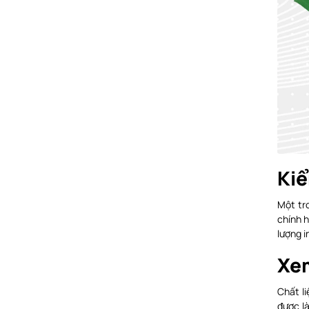
Kiể
Một tr
chính h
lượng i
Xem
Chất l
được l