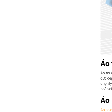
Áo 
Áo thu
cực đẹp
chọn l
nhấn c
Áo 
Áo pol