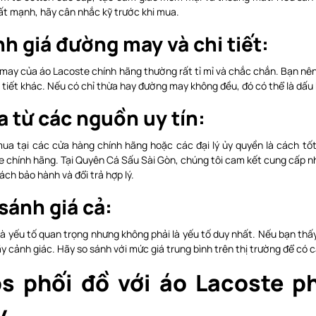
ất mạnh, hãy cân nhắc kỹ trước khi mua.
h giá đường may và chi tiết:
may của áo Lacoste chính hãng thường rất tỉ mỉ và chắc chắn. Bạn nên 
 tiết khác. Nếu có chỉ thừa hay đường may không đều, đó có thể là dấu
 từ các nguồn uy tín:
ua tại các cửa hàng chính hãng hoặc các đại lý ủy quyền là cách t
e chính hãng. Tại Quyên Cá Sấu Sài Gòn, chúng tôi cam kết cung cấp 
ách bảo hành và đổi trả hợp lý.
sánh giá cả:
là yếu tố quan trọng nhưng không phải là yếu tố duy nhất. Nếu bạn th
y cảnh giác. Hãy so sánh với mức giá trung bình trên thị trường để có cá
ps phối đồ với áo Lacoste p
y