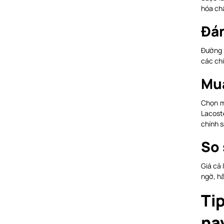
hóa ch
Đán
Đường 
các chi
Mua
Chọn m
Lacost
chính s
So 
Giá cả 
ngờ, hã
Ti
na