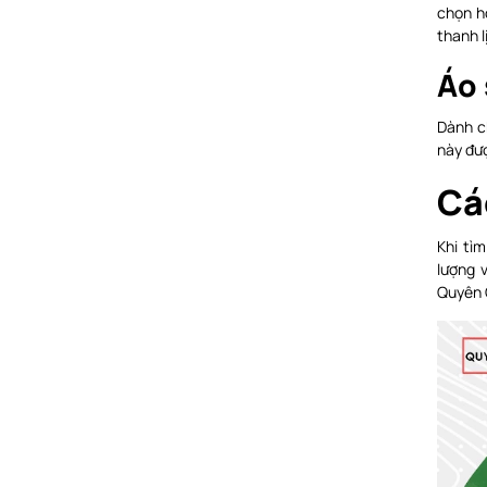
chọn h
thanh l
Áo 
Dành ch
này đượ
Cá
Khi tì
lượng 
Quyên 