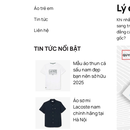
Lý
Áo trẻ em
Tin tức
Khi nhắ
sang t
Liên hệ
đẳng cấ
gốc?
TIN TỨC NỔI BẬT
Mẫu áo thun cá
sấu nam đẹp
bạn nên sở hữu
2025
Áo sơ mi
Lacoste nam
chính hãng tại
Hà Nội