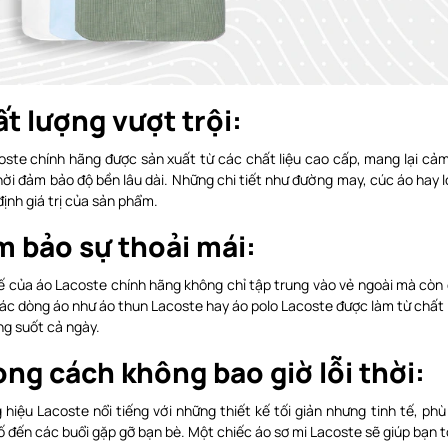
t lượng vượt trội:
oste chính hãng được sản xuất từ các chất liệu cao cấp, mang lại cả
ời đảm bảo độ bền lâu dài. Những chi tiết như đường may, cúc áo hay 
ịnh giá trị của sản phẩm.
 bảo sự thoải mái:
kế của áo Lacoste chính hãng không chỉ tập trung vào vẻ ngoài mà còn 
c dòng áo như áo thun Lacoste hay áo polo Lacoste được làm từ chất liệ
ng suốt cả ngày.
ng cách không bao giờ lỗi thời:
hiệu Lacoste nổi tiếng với những thiết kế tối giản nhưng tinh tế, ph
 đến các buổi gặp gỡ bạn bè. Một chiếc áo sơ mi Lacoste sẽ giúp bạn t