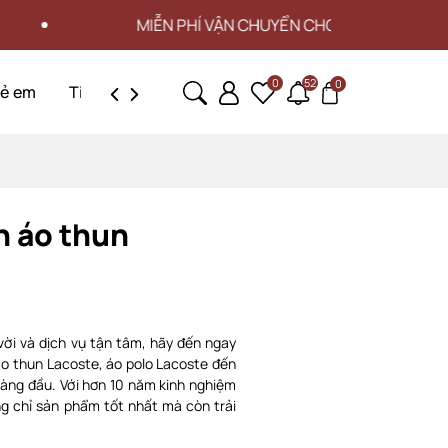
ỄN PHÍ VẬN CHUYỂN CHO ĐƠN HÀNG TỪ 3 TRIỆU
0
52
0
rẻ em
Tin tức
Liên hệ
n áo thun
vời và dịch vụ tận tâm, hãy đến ngay
áo thun Lacoste, áo polo Lacoste đến
hàng đầu. Với hơn 10 năm kinh nghiệm
g chỉ sản phẩm tốt nhất mà còn trải