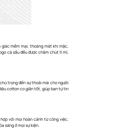
m giác mềm mại, thoáng mát khi mặc,
logo cá sấu đều được chăm chút tỉ mỉ,
chú trọng đến sự thoải mái cho người
u cotton co giãn tốt, giúp bạn tự tin
ù hợp với mọi hoàn cảnh từ công việc,
ỏa sáng ở mọi sự kiện.