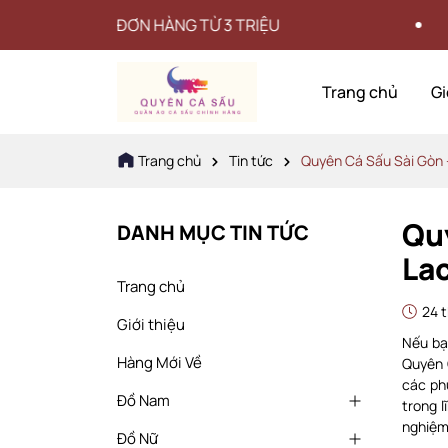
HÀNG TỪ 3 TRIỆU
ĐỔ
Trang chủ
Gi
Trang chủ
Tin tức
Quyên Cá Sấu Sài Gòn -
Quy
DANH MỤC TIN TỨC
La
Trang chủ
24 t
Giới thiệu
Nếu bạ
Hàng Mới Về
Quyên 
các ph
Đồ Nam
trong 
nghiệm
Đồ Nữ