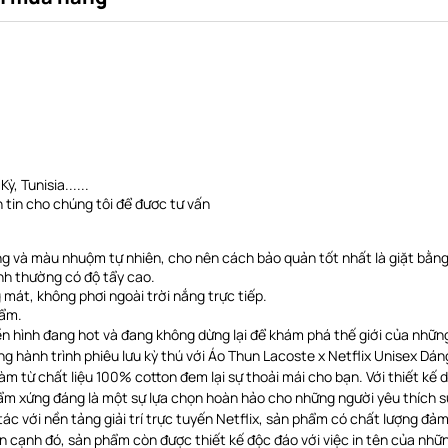
ỳ, Tunisia......
 tin cho chúng tôi để đươc tư vấn
ng và màu nhuộm tự nhiên, cho nên cách bảo quản tốt nhất là giặt bằng
nh thường có độ tẩy cao.
 mát, không phơi ngoài trời nắng trực tiếp
.
hẩm.
ền hình đang hot và đang không dừng lại để khám phá thế giới của nhữn
ng hành trình phiêu lưu kỳ thú với Áo Thun Lacoste x Netflix Unisex Dá
àm từ chất liệu 100% cotton đem lại sự thoải mái cho bạn. Với thiết k
ẩm xứng đáng là một sự lựa chọn hoàn hảo cho những người yêu thích sự
ác với nền tảng giải trí trực tuyến Netflix, sản phẩm có chất lượng đảm
 cạnh đó, sản phẩm còn được thiết kế độc đáo với việc in tên của nhữn