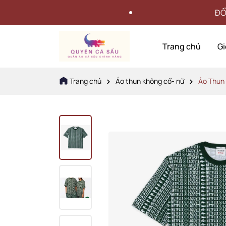
ĐỔI HÀNG trong vòng 
Trang chủ
Gi
Trang chủ
Áo thun không cổ- nữ
Áo Thun 