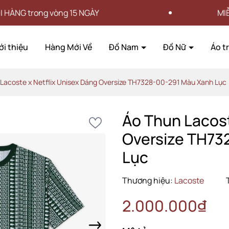
15 NGÀY
MIỄN PHÍ VẬN CHUYỂN
ới thiệu
Hàng Mới Về
Đồ Nam
Đồ Nữ
Áo t
Lacoste x Netflix Unisex Dáng Oversize TH7328-00-291 Màu Xanh Lục
Áo Thun Lacost
Oversize TH73
Lục
Thương hiệu:
Lacoste
2.000.000₫