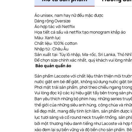
Áo unisex, nam hay nữ đều mặc được
Dáng rộng Oversize
Áo hợp tác với Netflix
Họa tiết cá sấu và netflix tạo monogram khắp áo
Màu: Xanh lục
Chất liệu: 100% cotton
Nhập từ : Châu Âu
Sản xuất tại: Tùy lô nhập, Ma-rốc, Sri Lanka, Thỏ Nhĩ K
Để chọn size chính xác nhất, quý khách vui lòng nhắn
Bảo quản quần áo
Sản phẩm Lacoste với chất liệu thân thiện môi trườ
nước giặt em bé để giặt, không sử dụng nước giặt bì
Phơi
mặt trái sản phẩm, phơi theo chiều ngang
trong
Vui lòng đọc kỹ các ký hiệu giặt tẩy bên trong sản p
Bạn yêu thích những bộ phim hay, những series truy
thế giới của những siêu anh hùng, công chúa và nhữ
kế đẹp mắt, mang đầy tính lịch lãm, sản phẩm được l
lục tươi sáng và cổ round neck truyền thống, sản ph
bởi một thương hiệu danh tiếng như Lacoste và hợp t
xảo đem lại sự bền vững và độ bền cho sản phẩm. Bên