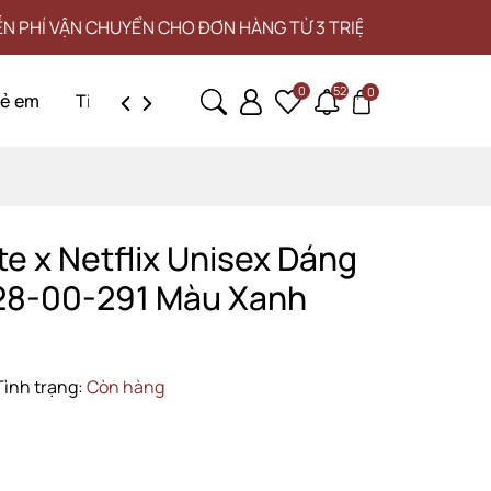
 CHO ĐƠN HÀNG TỪ 3 TRIỆU
0
52
0
rẻ em
Tin tức
Liên hệ
e x Netflix Unisex Dáng
28-00-291 Màu Xanh
Tình trạng:
Còn hàng