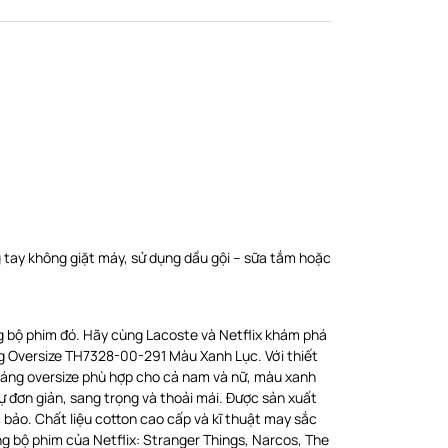
 tay không giặt máy, sử dụng dầu gội – sữa tắm hoặc
g bộ phim đó. Hãy cùng Lacoste và Netflix khám phá
ng Oversize TH7328-00-291 Màu Xanh Lục. Với thiết
ế dáng oversize phù hợp cho cả nam và nữ, màu xanh
 đơn giản, sang trọng và thoải mái. Được sản xuất
 bảo. Chất liệu cotton cao cấp và kĩ thuật may sắc
g bộ phim của Netflix: Stranger Things, Narcos, The