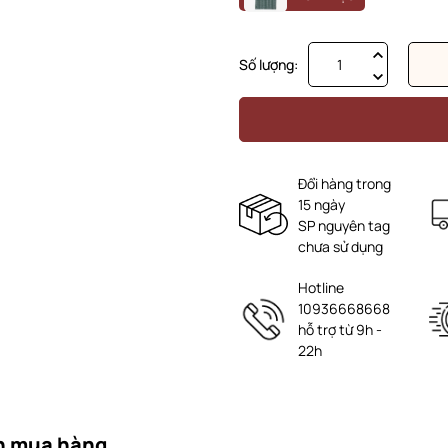
Số lượng:
Đổi hàng trong
15 ngày
SP nguyên tag
chưa sử dụng
Hotline
10936668668
hỗ trợ từ 9h -
22h
n mua hàng