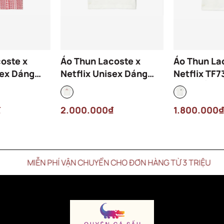
oste x
Áo Thun Lacoste x
Áo Thun La
sex Dáng
Netflix Unisex Dáng
Netflix TF
H7328-00-
Oversize TH7343-00-
Màu Trắng
ỏ
70V Màu Trắng Kem
₫
2.000.000₫
1.800.000₫
ỄN PHÍ VẬN CHUYỂN CHO ĐƠN HÀNG TỪ 3 TRIỆU