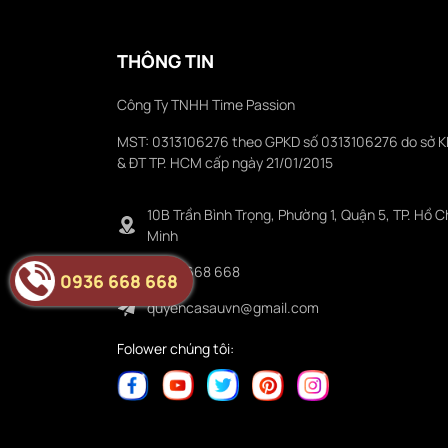
THÔNG TIN
Công Ty TNHH Time Passion
MST: 0313106276 theo GPKD số 0313106276 do sở 
& ĐT TP. HCM cấp ngày 21/01/2015
10B Trần Bình Trọng, Phường 1, Quận 5, TP. Hồ C
Minh
0936 668 668
0936 668 668
quyencasauvn@gmail.com
Folower chúng tôi: