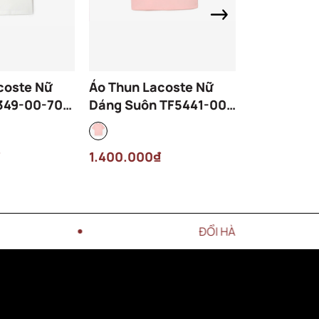
coste Nữ
Áo Thun Lacoste Nữ
Áo Thun La
7349-00-70V
Dáng Suôn TF5441-00-
Dáng Suôn
KF9 Màu Hồng
LGF Màu X
1.400.000₫
1.400.000
ĐỔI HÀNG trong vòng 15 NGÀY