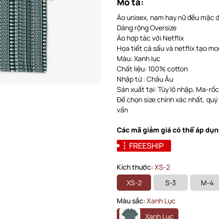
Mô tả:
Áo unisex, nam hay nữ đều mặc 
Dáng rộng Oversize
Áo hợp tác với Netflix
Họa tiết cá sấu và netflix tạo 
Màu: Xanh lục
Chất liệu: 100% cotton
Nhập từ : Châu Âu
Sản xuất tại: Tùy lô nhập, Ma-rốc, 
Để chọn size chính xác nhất, quý
vấn
Các mã giảm giá có thể áp dụn
FREESHIP
Kích thước:
XS-2
XS-2
S-3
M-4
Màu sắc:
Xanh Lục
Xanh Lục