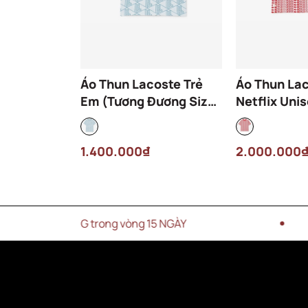
Áo Thun Lacoste Trẻ
Áo Thun Lac
Em (Tương Đương Size
Netflix Uni
XS-S Nữ Người Lớn)
Oversize T
TJ8411-00-HI0 Màu
ME4 Màu Đ
1.400.000₫
2.000.000
Xanh Dương
I HÀNG trong vòng 15 NGÀY
MI