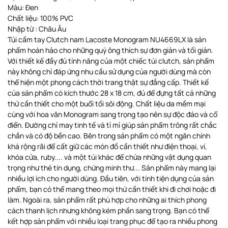
Màu: Đen
Chất liệu: 100% PVC
Nhập từ : Châu Âu
Túi cầm tay Clutch nam Lacoste Monogram NU4669LX là sản
phẩm hoàn hảo cho những quý ông thích sự đơn giản và tối giản.
Với thiết kế đầy đủ tính năng của một chiếc túi clutch, sản phẩm
này không chỉ đáp ứng nhu cầu sử dụng của người dùng mà còn
thể hiện một phong cách thời trang thật sự đẳng cấp. Thiết kế
của sản phẩm có kích thước 28 x 18 cm, đủ để đựng tất cả những
thứ cần thiết cho một buổi tối sôi động. Chất liệu da mềm mại
cùng với hoa văn Monogram sang trọng tạo nên sự độc đáo và cổ
điển. Đường chỉ may tinh tế và tỉ mỉ giúp sản phẩm trông rất chắc
chắn và có độ bền cao. Bên trong sản phẩm có một ngăn chính
khá rộng rãi để cất giữ các món đồ cần thiết như điện thoại, ví,
khóa cửa, ruby.... và một túi khác để chứa những vật dụng quan
trọng như thẻ tín dụng, chứng minh thư... Sản phẩm này mang lại
nhiều lợi ích cho người dùng. Đầu tiên, với tính tiện dụng của sản
phẩm, bạn có thể mang theo mọi thứ cần thiết khi đi chơi hoặc đi
làm. Ngoài ra, sản phẩm rất phù hợp cho những ai thích phong
cách thanh lịch nhưng không kém phần sang trọng. Bạn có thể
kết hợp sản phẩm với nhiều loại trang phục để tạo ra nhiều phong