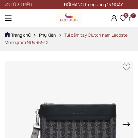
 TỪ 3 TRIỆU
ĐỔI HÀNG trong vòng 15 NGÀY
0
0
Trang chủ
Phụ Kiện
Túi cầm tay Clutch nam Lacoste
Monogram NU4669LX