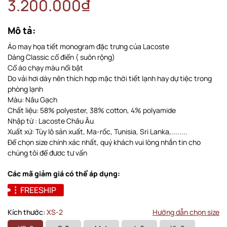
3.200.000₫
Mô tả:
Áo may họa tiết monogram đặc trưng của Lacoste
Dáng Classic cổ điển ( suôn rộng)
Cổ áo chạy màu nổi bật
Do vải hơi dày nên thích hợp mặc thời tiết lạnh hay dự tiệc trong
phòng lạnh
Màu: Nâu Gạch
Chất liệu: 58% polyester, 38% cotton, 4% polyamide
Nhập từ : Lacoste Châu Âu
Xuất xứ: Tùy lô sản xuất, Ma-rốc, Tunisia, Sri Lanka,........
Để chọn size chính xác nhất, quý khách vui lòng nhắn tin cho
chúng tôi để đươc tư vấn
Các mã giảm giá có thể áp dụng:
FREESHIP
Kích thước:
XS-2
Hướng dẫn chọn size