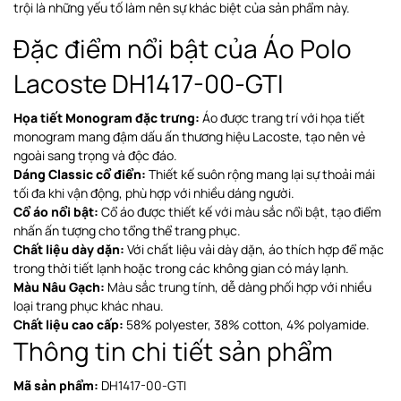
trội là những yếu tố làm nên sự khác biệt của sản phẩm này.
Đặc điểm nổi bật của Áo Polo
Lacoste DH1417-00-GTI
Họa tiết Monogram đặc trưng:
Áo được trang trí với họa tiết
monogram mang đậm dấu ấn thương hiệu Lacoste, tạo nên vẻ
ngoài sang trọng và độc đáo.
Dáng Classic cổ điển:
Thiết kế suôn rộng mang lại sự thoải mái
tối đa khi vận động, phù hợp với nhiều dáng người.
Cổ áo nổi bật:
Cổ áo được thiết kế với màu sắc nổi bật, tạo điểm
nhấn ấn tượng cho tổng thể trang phục.
Chất liệu dày dặn:
Với chất liệu vải dày dặn, áo thích hợp để mặc
trong thời tiết lạnh hoặc trong các không gian có máy lạnh.
Màu Nâu Gạch:
Màu sắc trung tính, dễ dàng phối hợp với nhiều
loại trang phục khác nhau.
Chất liệu cao cấp:
58% polyester, 38% cotton, 4% polyamide.
Thông tin chi tiết sản phẩm
Mã sản phẩm:
DH1417-00-GTI