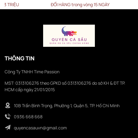
RIỆU
ĐỔI HÀNG trong vòng 15 NGÀY
THÔNG TIN
Công Ty TNHH Time Passion
MST: 0313106276 theo GPKD số 0313106276 do sở KH & ĐT TP.
HCM cấp ngày 21/01/2015
10B Trần Bình Trọng, Phường 1, Quận 5, TP. Hồ Chí Minh
0936 668 668
quyencasauvn@gmail.com