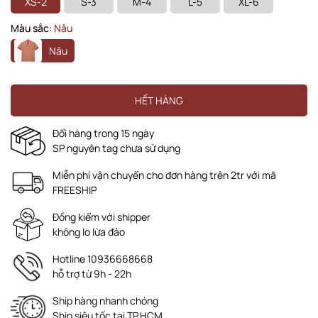
XS-2
S-3
M-4
L-5
XL-6
Màu sắc:
Nâu
Nâu
HẾT HÀNG
Đổi hàng trong 15 ngày
SP nguyên tag chưa sử dụng
Miễn phí vận chuyển cho đơn hàng trên 2tr với mã
FREESHIP
Đồng kiểm với shipper
không lo lừa đảo
Hotline 10936668668
hỗ trợ từ 9h - 22h
Ship hàng nhanh chóng
Ship siêu tốc tại TP.HCM