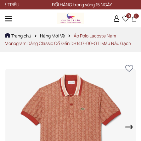
RIỆU
ĐỔI HÀNG trong vòng 15 NGÀY
0
0
Trang chủ
Hàng Mới Về
Áo Polo Lacoste Nam
Monogram Dáng Classic Cổ Điển DH1417-00-GTI Màu Nâu Gạch