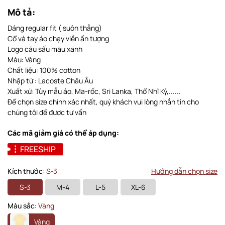
Mô tả:
Dáng regular fit ( suôn thẳng)
Cổ và tay áo chạy viền ấn tượng
Logo cáu sấu màu xanh
Màu: Vàng
Chất liệu: 100% cotton
Nhập từ : Lacoste Châu Âu
Xuất xứ: Tùy mẫu áo, Ma-rốc, Sri Lanka, Thổ Nhĩ Kỳ,......
Để chọn size chính xác nhất, quý khách vui lòng nhắn tin cho
chúng tôi để đươc tư vấn
Các mã giảm giá có thể áp dụng:
FREESHIP
Kích thước:
S-3
Hướng dẫn chọn size
S-3
M-4
L-5
XL-6
Màu sắc:
Vàng
Vàng