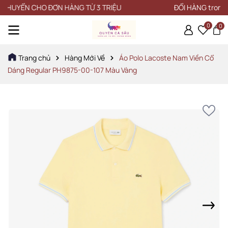
UYỂN CHO ĐƠN HÀNG TỪ 3 TRIỆU
ĐỔI HÀNG trong vòng
0
0
Trang chủ
Hàng Mới Về
Áo Polo Lacoste Nam Viền Cổ
Dáng Regular PH9875-00-107 Màu Vàng