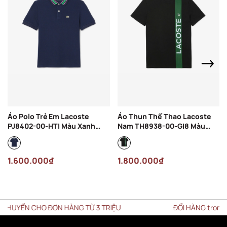
Áo Polo Trẻ Em Lacoste
Áo Thun Thể Thao Lacoste
PJ8402-00-HTI Màu Xanh
Nam TH8938-00-GI8 Màu
Navy
Đen
1.600.000₫
1.800.000₫
UYỂN CHO ĐƠN HÀNG TỪ 3 TRIỆU
ĐỔI HÀNG trong vòng