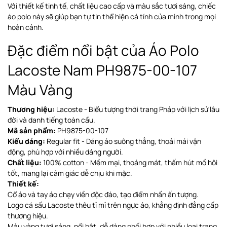
Với thiết kế tinh tế, chất liệu cao cấp và màu sắc tươi sáng, chiếc
áo polo này sẽ giúp bạn tự tin thể hiện cá tính của mình trong mọi
hoàn cảnh.
Đặc điểm nổi bật của Áo Polo
Lacoste Nam PH9875-00-107
Màu Vàng
Thương hiệu:
Lacoste - Biểu tượng thời trang Pháp với lịch sử lâu
đời và danh tiếng toàn cầu.
Mã sản phẩm:
PH9875-00-107
Kiểu dáng:
Regular fit - Dáng áo suông thẳng, thoải mái vận
động, phù hợp với nhiều dáng người.
Chất liệu:
100% cotton - Mềm mại, thoáng mát, thấm hút mồ hôi
tốt, mang lại cảm giác dễ chịu khi mặc.
Thiết kế:
Cổ áo và tay áo chạy viền độc đáo, tạo điểm nhấn ấn tượng.
Logo cá sấu Lacoste thêu tỉ mỉ trên ngực áo, khẳng định đẳng cấp
thương hiệu.
Màu vàng tươi sáng, nổi bật, dễ dàng phối hợp với nhiều loại trang