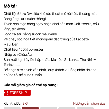
Mô tả:
Chất liệu Ultra Dry siêu khô ráo thoát mồ hôi tốt, thoáng mát
Dáng Regular ( suôn thẳng)
Thích hợp mặc hàng ngày hoặc chơi các môn Golf, tennis, cầu
lông, pickleball
Logo cá sấu bằng silicon màu xanh
Vai chạy sọc họa tiết monogram đặc trưng của Lacoste
Màu: Đen
Chất liệu: 100% polyester
Nhập từ : Châu Âu
Sản xuất tại: tùy lô nhập khẩu, Ma-rốc, Sri Lanka, Thỏ Nhĩ Kỳ,
Tunisia......
Để chọn size chính xác nhất, quý khách vui lòng nhắn tin cho
chúng tôi để đươc tư vấn
Các mã giảm giá có thể áp dụng:
FREESHIP
Kích thước:
S-3
Hướng dẫn chọn size