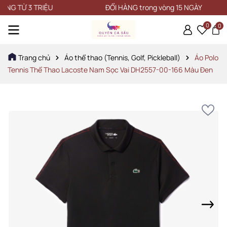
TỪ 3 TRIỆU
ĐỔI HÀNG trong vòng 15 NGÀY
0
0
Trang chủ
Áo thể thao (Tennis, Golf, Pickleball)
Áo Polo
Tennis Thể Thao Lacoste Nam Sọc Vai DH2557-00-166 Màu Đen