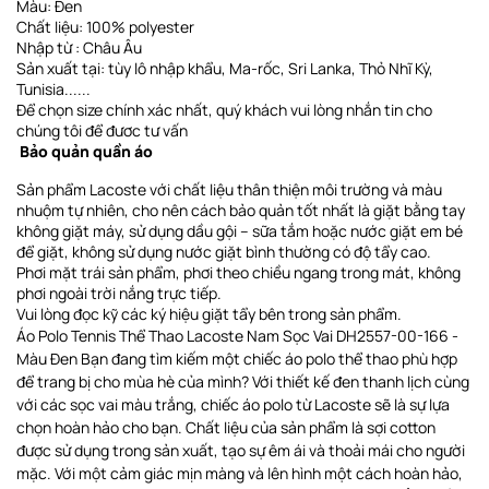
Màu: Đen
Chất liệu: 100% polyester
Nhập từ : Châu Âu
Sản xuất tại: tùy lô nhập khẩu, Ma-rốc, Sri Lanka, Thỏ Nhĩ Kỳ,
Tunisia......
Để chọn size chính xác nhất, quý khách vui lòng nhắn tin cho
chúng tôi để đươc tư vấn
Bảo quản quần áo
Sản phẩm Lacoste với chất liệu thân thiện môi trường và màu
nhuộm tự nhiên, cho nên cách bảo quản tốt nhất là giặt bằng tay
không giặt máy, sử dụng dầu gội – sữa tắm hoặc nước giặt em bé
để giặt, không sử dụng nước giặt bình thường có độ tẩy cao.
Phơi
mặt trái sản phẩm, phơi theo chiều ngang
trong mát, không
phơi ngoài trời nắng trực tiếp
.
Vui lòng đọc kỹ các ký hiệu giặt tẩy bên trong sản phẩm.
Áo Polo Tennis Thể Thao Lacoste Nam Sọc Vai DH2557-00-166 -
Màu Đen Bạn đang tìm kiếm một chiếc áo polo thể thao phù hợp
để trang bị cho mùa hè của mình? Với thiết kế đen thanh lịch cùng
với các sọc vai màu trắng, chiếc áo polo từ Lacoste sẽ là sự lựa
chọn hoàn hảo cho bạn. Chất liệu của sản phẩm là sợi cotton
được sử dụng trong sản xuất, tạo sự êm ái và thoải mái cho người
mặc. Với một cảm giác mịn màng và lên hình một cách hoàn hảo,