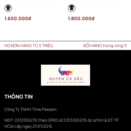
Navy
Đen
1.600.000₫
1.800.000₫
ĐƠN HÀNG TỪ 3 TRIỆU
ĐỔI HÀNG trong vòng 15 NGÀY
THÔNG TIN
Công Ty TNHH Time Passion
MST: 0313106276 theo GPKD số 0313106276 do sở KH & ĐT TP.
HCM cấp ngày 21/01/2015