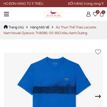
ĐƠN HÀNG TỪ 3 TRIỆU
ĐỔI HÀNG trong vòng 15 NGÀY
0
0
Trang chủ
Hàng Mới Về
Áo Thun Thể Thao Lacoste
Nam Novak Djokovic TH8986-00-892 Màu Xanh Dương