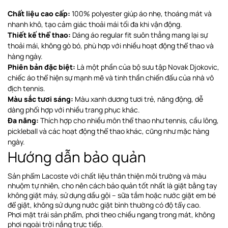
Chất liệu cao cấp:
100% polyester giúp áo nhẹ, thoáng mát và
nhanh khô, tạo cảm giác thoải mái tối đa khi vận động.
Thiết kế thể thao:
Dáng áo regular fit suôn thẳng mang lại sự
thoải mái, không gò bó, phù hợp với nhiều hoạt động thể thao và
hàng ngày.
Phiên bản đặc biệt:
Là một phần của bộ sưu tập Novak Djokovic,
chiếc áo thể hiện sự mạnh mẽ và tinh thần chiến đấu của nhà vô
địch tennis.
Màu sắc tươi sáng:
Màu xanh dương tươi trẻ, năng động, dễ
dàng phối hợp với nhiều trang phục khác.
Đa năng:
Thích hợp cho nhiều môn thể thao như tennis, cầu lông,
pickleball và các hoạt động thể thao khác, cũng như mặc hàng
ngày.
Hướng dẫn bảo quản
Sản phẩm Lacoste với chất liệu thân thiện môi trường và màu
nhuộm tự nhiên, cho nên cách bảo quản tốt nhất là giặt bằng tay
không giặt máy, sử dụng dầu gội – sữa tắm hoặc nước giặt em bé
để giặt, không sử dụng nước giặt bình thường có độ tẩy cao.
Phơi
mặt trái sản phẩm, phơi theo chiều ngang
trong mát, không
phơi ngoài trời nắng trực tiếp
.