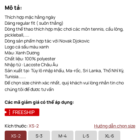
Mô tả:
Thích hợp mặc hằng ngày
Dáng regular fit ( suôn thẳng)
Dòng thể thao thích hợp mặc chơi các môn tennis, cầu lông,
pickleball,....
Dòng sản phẩm hợp tác với Novak Djokovic
Logo cá sấu màu xanh
Màu: Xanh Dương
Chất liệu: 100% polyester
Nhập từ : Lacoste Châu Âu
Sản xuất tại: Tùy lô nhập khẩu, Ma-rốc, Sri Lanka, Thổ Nhĩ Kỳ,
Tunisia......
Để chọn size chính xác nhất, quý khách vui lòng nhắn tin cho
chúng tôi để đươc tư vấn
Các mã giảm giá có thể áp dụng:
FREESHIP
Kích thước:
XS-2
Hướng dẫn chọn size
XS-2
S-3
M-4
L-5
XL-6