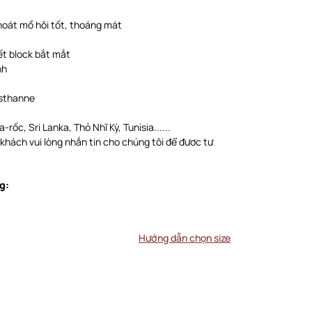
thoát mồ hôi tốt, thoáng mát
ết block bắt mắt
nh
asthanne
-rốc, Sri Lanka, Thỏ Nhĩ Kỳ, Tunisia......
 khách vui lòng nhắn tin cho chúng tôi để đươc tư
g:
Hướng dẫn chọn size