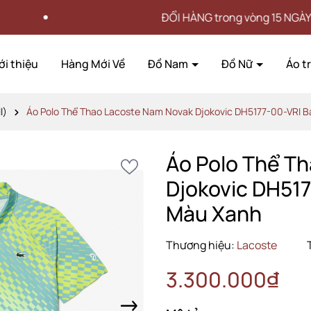
ĐỔI HÀNG trong vòng 15 NGÀY
ới thiệu
Hàng Mới Về
Đồ Nam
Đồ Nữ
Áo t
l)
Áo Polo Thể Thao Lacoste Nam Novak Djokovic DH5177-00-VRI B
Áo Polo Thể T
Djokovic DH517
Màu Xanh
Thương hiệu:
Lacoste
3.300.000₫