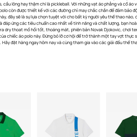
is, cầu lông hay thậm chí là pickleball. Với những vạt áo phẳng và cổ áo
 polo còn được thiết kế với các đường chỉ may chắc chắn để đảm bảo đ
 này, đây sẽ là sự lựa chọn tuyệt vời cho bất kỳ người yêu thể thao nào, 
và đáp ứng các tiêu chuẩn cao nhất về tính năng và chất lượng, bạn hoà
a dry thoat mồ hồi tốt, thoáng mát, phiên bản Novak Djokovic, chơi tenn
 của chiếc áo polo này. Đừng bỏ lỡ cơ hội để trở thành một tay vợt thự
 Hãy đặt hàng ngay hôm nay và cùng tham gia vào các giải đấu thể th