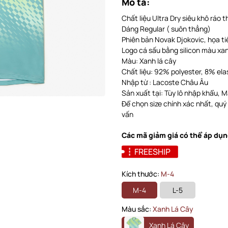
Mô tả:
Chất liệu Ultra Dry siêu khô ráo 
Dáng Regular ( suôn thẳng)
Phiên bản Novak Djokovic, họa ti
Logo cá sấu bằng silicon màu xa
Màu: Xanh lá cây
Chất liệu: 92% polyester, 8% el
Nhập từ : Lacoste Châu Âu
Sản xuất tại: Tùy lô nhập khẩu, Ma
Để chọn size chính xác nhất, quý
vấn
Các mã giảm giá có thể áp dụn
FREESHIP
Kích thước:
M-4
M-4
L-5
Màu sắc:
Xanh Lá Cây
Xanh Lá Cây