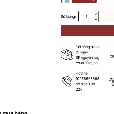
Số lượng:
Đổi hàng trong
15 ngày
SP nguyên tag
chưa sử dụng
Hotline
10936668668
hỗ trợ từ 9h -
22h
n mua hàng