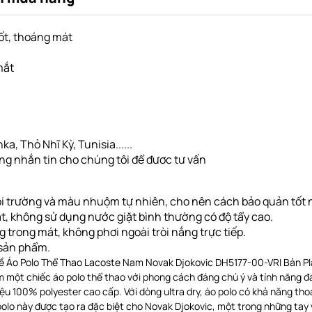
tốt, thoáng mát
mắt
a, Thỏ Nhĩ Kỳ, Tunisia......
òng nhắn tin cho chúng tôi để đươc tư vấn
i trường và màu nhuộm tự nhiên, cho nên cách bảo quản tốt nh
ặt, không sử dụng nước giặt bình thường có độ tẩy cao.
ng
trong mát, không phơi ngoài tròi nắng trực tiếp
.
g sản phẩm.
 về Áo Polo Thể Thao Lacoste Nam Novak Djokovic DH5177-00-VRI Bản P
một chiếc áo polo thể thao với phong cách đáng chú ý và tính năng đán
iệu 100% polyester cao cấp. Với dòng ultra dry, áo polo có khả năng tho
olo này được tạo ra đặc biệt cho Novak Djokovic, một trong những tay v