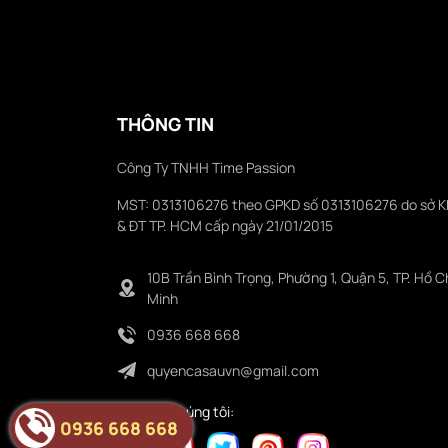
THÔNG TIN
Công Ty TNHH Time Passion
MST: 0313106276 theo GPKD số 0313106276 do sở 
& ĐT TP. HCM cấp ngày 21/01/2015
10B Trần Bình Trọng, Phường 1, Quận 5, TP. Hồ C
Minh
0936 668 668
quyencasauvn@gmail.com
Folower chúng tôi:
0936 668 668