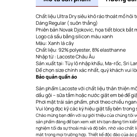
Chất liệu Ultra Dry siêu khô ráo thoát mồ hôi 
Dáng Regular ( suôn thẳng)
Phiên bản Novak Djokovic, họa tiết block bắt 
Logo cá sấu bằng silicon màu xanh
Màu: Xanh lá cây
Chất liệu: 92% polyester, 8% elasthanne
Nhập từ : Lacoste Châu Âu
Sản xuất tại: Tùy lô nhập khẩu, Ma-rốc, Sri Lank
Để chọn size chính xác nhất, quý khách vui l
Bảo quản quần áo
Sản phẩm Lacoste với chất liệu thân thiện mô
dầu gội – sữa tắm hoặc nước giặt em bé để gi
Phơi
mặt trái sản phẩm, phơi theo chiều nga
Vui lòng đọc kỹ các ký hiệu giặt tẩy bên tron
Chào mừng bạn đến với sự giới thiệu của chúng tôi
sản phẩm đáng để bạn xem xét khi bạn đang tìm kiếm 
nghiệm tối đa sự thoải mái và độ bền, nhờ vào chất l
mát trong mọi trường hợp. Thiết kế độc đáo của áo p