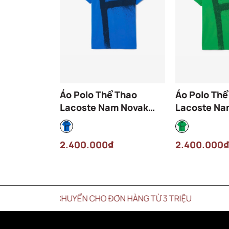
Áo Polo Thể Thao
Áo Polo Thể
Lacoste Nam Novak
Lacoste Na
Djokovic DH8971-00-
Djokovic D
3D3 Màu Xanh Dương
SIW Màu Xa
2.400.000₫
2.400.000₫
 VẬN CHUYỂN CHO ĐƠN HÀNG TỪ 3 TRIỆU