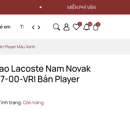
MIỄN PHÍ VẬN CHUYỂN CHO ĐƠN HÀNG T
0
52
0
rẻ em
Tin tức
Liên hệ
ản Player Màu Xanh
hao Lacoste Nam Novak
7-00-VRI Bản Player
Tình trạng:
Còn hàng