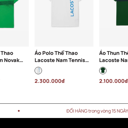
 Thao
Áo Polo Thể Thao
Áo Thun Th
m Novak
Lacoste Nam Tennis
Lacoste N
H8971-00-
DH8940-00-GI6 Màu
Djokovic T
nh Lá
Trắng
381 Màu Xa
2.300.000₫
2.100.000₫
ĐỔI HÀNG trong vòng 15 NGÀY