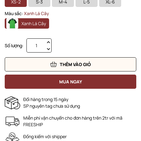
XS-2
S-3
M-4
L-5
XL-6
Màu sắc:
Xanh Lá Cây
Xanh Lá Cây
Số lượng:
THÊM VÀO GIỎ
MUA NGAY
Đổi hàng trong 15 ngày
SP nguyên tag chưa sử dụng
Miễn phí vận chuyển cho đơn hàng trên 2tr với mã
FREESHIP
Đồng kiểm với shipper