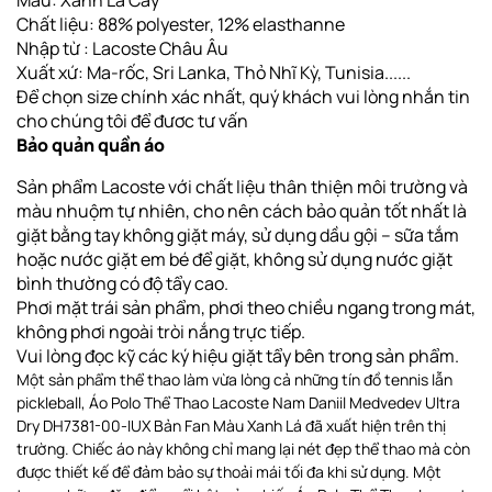
Chất liệu: 88% polyester, 12% elasthanne
Nhập từ : Lacoste Châu Âu
Xuất xứ: Ma-rốc, Sri Lanka, Thỏ Nhĩ Kỳ, Tunisia......
Để chọn size chính xác nhất, quý khách vui lòng nhắn tin
cho chúng tôi để đươc tư vấn
Bảo quản quần áo
Sản phẩm Lacoste với chất liệu thân thiện môi trường và
màu nhuộm tự nhiên, cho nên cách bảo quản tốt nhất là
giặt bằng tay không giặt máy, sử dụng dầu gội – sữa tắm
hoặc nước giặt em bé để giặt, không sử dụng nước giặt
bình thường có độ tẩy cao.
Phơi
mặt trái sản phẩm, phơi theo chiều ngang
trong mát,
không phơi ngoài tròi nắng trực tiếp
.
Vui lòng đọc kỹ các ký hiệu giặt tẩy bên trong sản phẩm.
Một sản phẩm thể thao làm vừa lòng cả những tín đồ tennis lẫn
pickleball, Áo Polo Thể Thao Lacoste Nam Daniil Medvedev Ultra
Dry DH7381-00-IUX Bản Fan Màu Xanh Lá đã xuất hiện trên thị
trường. Chiếc áo này không chỉ mang lại nét đẹp thể thao mà còn
được thiết kế để đảm bảo sự thoải mái tối đa khi sử dụng. Một