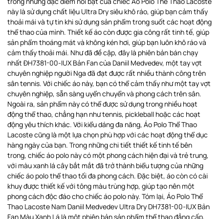
trong những đặc điểm nổi bật của chiếc Áo Polo Thể Thao Lacoste
này là sử dụng chất liệu Ultra Dry siêu khô ráo, giúp bạn cảm thấy
thoải mái và tự tin khi sử dụng sản phẩm trong suốt các hoạt động
thể thao của mình. Thiết kế áo còn được gia công rất tinh tế, giúp
sản phẩm thoáng mát và không kén hơi, giúp bạn luôn khô ráo và
cảm thấy thoải mái. Như đã đề cập, đây là phiên bản bán chạy
nhất ĐH7381-00-IUX Bản Fan của Daniil Medvedev, một tay vợt
chuyên nghiệp người Nga đã đạt được rất nhiều thành công trên
sân tennis. Với chiếc áo này, bạn có thể cảm thấy như một tay vợt
chuyên nghiệp, sẵn sàng uyển chuyển và phong cách trên sân.
Ngoài ra, sản phẩm này có thể được sử dụng trong nhiều hoạt
động thể thao, chẳng hạn như tennis, pickleball hoặc các hoạt
động yêu thích khác. Với kiểu dáng đa năng, Áo Polo Thể Thao
Lacoste cũng là một lựa chọn phù hợp với các hoạt động thể dục
hàng ngày của bạn. Trong những chi tiết thiết kế tinh tế bên
trong, chiếc áo polo này có một phong cách hiện đại và trẻ trung,
với màu xanh lá cây bắt mắt đã trở thành biểu tượng của những
chiếc áo polo thể thao tối đa phong cách. Đặc biệt, áo còn có cài
khuy được thiết kế với tông màu trùng hợp, giúp tạo nên một
phong cách độc đáo cho chiếc áo polo này. Tóm lại, Áo Polo Thể
Thao Lacoste Nam Daniil Medvedev Ultra Dry DH7381-00-IUX Bản
Fan Màu Xanh Lá là một phiên bản sản phẩm thể thao đẳng cấp,