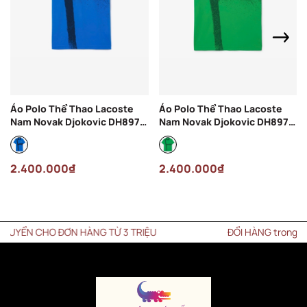
Áo Polo Thể Thao Lacoste
Áo Polo Thể Thao Lacoste
Nam Novak Djokovic DH8971-
Nam Novak Djokovic DH8971-
00-3D3 Màu Xanh Dương
00-SIW Màu Xanh Lá
2.400.000₫
2.400.000₫
ỂN CHO ĐƠN HÀNG TỪ 3 TRIỆU
ĐỔI HÀNG trong vòng 1