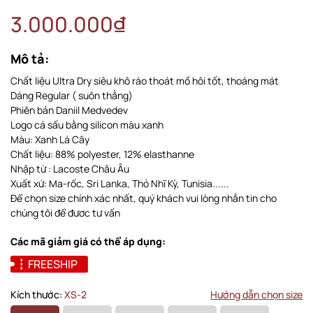
3.000.000₫
Mô tả:
Chất liệu Ultra Dry siêu khô ráo thoát mồ hôi tốt, thoáng mát
Dáng Regular ( suôn thẳng)
Phiên bản Daniil Medvedev
Logo cá sấu bằng silicon màu xanh
Màu: Xanh Lá Cây
Chất liệu: 88% polyester, 12% elasthanne
Nhập từ : Lacoste Châu Âu
Xuất xứ: Ma-rốc, Sri Lanka, Thỏ Nhĩ Kỳ, Tunisia......
Để chọn size chính xác nhất, quý khách vui lòng nhắn tin cho
chúng tôi để đươc tư vấn
Các mã giảm giá có thể áp dụng:
FREESHIP
Kích thước:
XS-2
Hướng dẫn chọn size