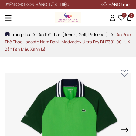
ỂN CHO ĐƠN HÀNG TỪ 3 TRIỆU
ĐỔI HÀNG trong vòng 1
0
0
Trang chủ
Áo thể thao (Tennis, Golf, Pickleball)
Áo Polo
Thể Thao Lacoste Nam Daniil Medvedev Ultra Dry DH7381-00-IUX
Bản Fan Màu Xanh Lá