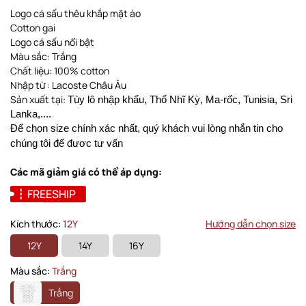
Logo cá sấu thêu khắp mặt áo
Cotton gai
Logo cá sấu nổi bật
Màu sắc: Trắng
Chất liệu: 100% cotton
Nhập từ : Lacoste Châu Âu
Sản xuất tại:
Tùy lô nhập khẩu, Thổ Nhĩ Kỳ, Ma-rốc, Tunisia, Sri
Lanka,....
Để chọn size chính xác nhất, quý khách vui lòng nhắn tin cho
chúng tôi để đươc tư vấn
Các mã giảm giá có thể áp dụng:
FREESHIP
Kích thước:
12Y
Hướng dẫn chọn size
12Y
14Y
16Y
Màu sắc:
Trắng
Trắng