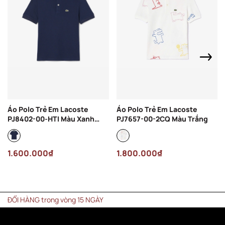
Áo Polo Trẻ Em Lacoste
Áo Polo Trẻ Em Lacoste
PJ8402-00-HTI Màu Xanh
PJ7657-00-2CQ Màu Trắng
Navy
1.600.000₫
1.800.000₫
ỔI HÀNG trong vòng 15 NGÀY
MIỄN