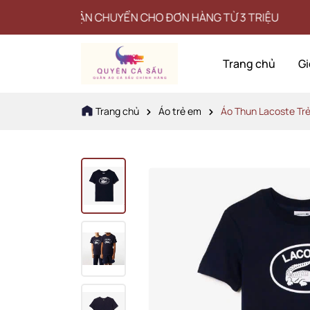
PHÍ VẬN CHUYỂN CHO ĐƠN HÀNG TỪ 3 TRIỆU
Trang chủ
Gi
Trang chủ
Áo trẻ em
Áo Thun Lacoste Tr