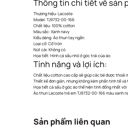
Thông tin chi tiết về sản
Thương hiệu: Lacoste
Model: TJ9732-00-166
Chất liệu: 100% cotton
Màu sắc: Xanh navy
Kiểu dáng: Áo thun tay ngắn
Loại cổ: Cổ tròn
Nút cài: Không có
Họa tiết: Hình cá sấu nhỏ ở góc trái của áo
Tính năng và lợi ích:
Chất liệu cotton cao cấp sẽ giúp các bé được thoải 
Thiết kế đơn giản, nhưng không kém phần tinh tế và t
Họa tiết cá sấu ở góc áo thể hiện tính đồng nhất vớ
Áo thun Lacoste trẻ em TJ9732-00-166 màu xanh nav
Sản phẩm liên quan