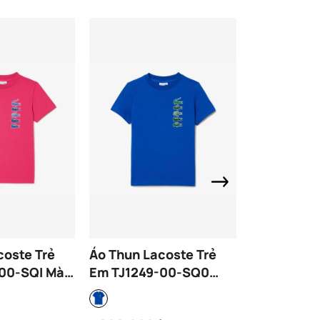
coste Trẻ
Áo Thun Lacoste Trẻ
Áo Thun La
00-SQI Màu
Em TJ1249-00-SQ0
Em TJ5310
Màu Xanh Dương
Màu Trắng