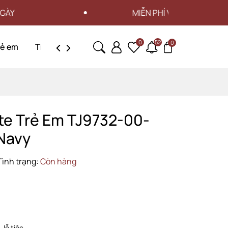
MIỄN PHÍ VẬN CHUYỂN CHO ĐƠN HÀN
0
52
0
rẻ em
Tin tức
Liên hệ
te Trẻ Em TJ9732-00-
Navy
Tình trạng:
Còn hàng
 lễ tiệc