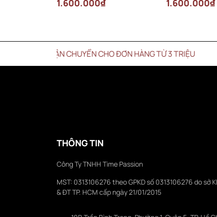
1.600.000₫
1.600.000₫
PHÍ VẬN CHUYỂN CHO ĐƠN HÀNG TỪ 3 TRIỆU
THÔNG TIN
Công Ty TNHH Time Passion
MST: 0313106276 theo GPKD số 0313106276 do sở 
& ĐT TP. HCM cấp ngày 21/01/2015