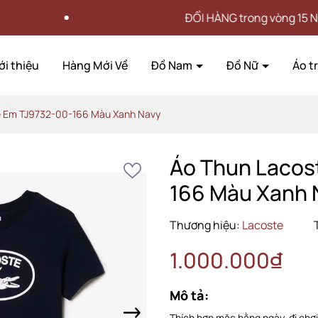
ĐỔI HÀNG trong vòng 15 NGÀY
ới thiệu
Hàng Mới Về
Đồ Nam
Đồ Nữ
Áo t
ẻ Em TJ9732-00-166 Màu Xanh Navy
Áo Thun Lacos
166 Màu Xanh 
Thương hiệu:
Lacoste
1.000.000₫
Mô tả:
Thích hợp mặc hằng ngày, đi chơi,