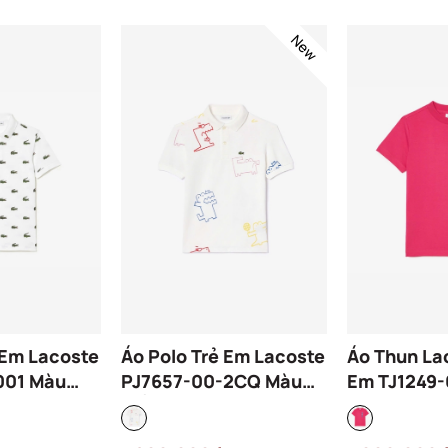
New
 Em Lacoste
Áo Polo Trẻ Em Lacoste
Áo Thun La
001 Màu
PJ7657-00-2CQ Màu
Em TJ1249-
Trắng
Hồng