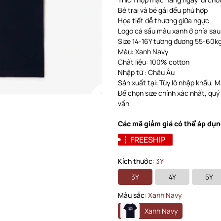
Bé trai và bé gái đều phù hợp
Họa tiết dễ thương giữa ngực
Logo cá sấu màu xanh ở phía sau
Size 14-16Y tương đương 55-60kg 
Màu: Xanh Navy
Chất liệu: 100% cotton
Nhập từ : Châu Âu
Sản xuất tại: Tùy lô nhập khẩu, Ma
Để chọn size chính xác nhất, quý
vấn
Các mã giảm giá có thể áp dụn
FREESHIP
Kích thước:
3Y
3Y
4Y
5Y
Màu sắc:
Xanh Navy
Xanh Navy