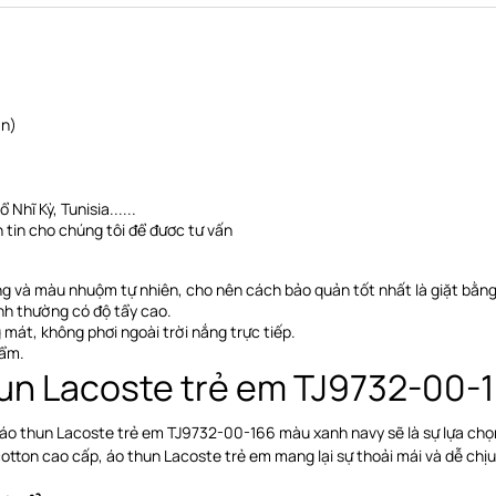
ớn)
Nhĩ Kỳ, Tunisia......
 tin cho chúng tôi để đươc tư vấn
ng và màu nhuộm tự nhiên, cho nên cách bảo quản tốt nhất là giặt bằng
nh thường có độ tẩy cao.
 mát, không phơi ngoài trời nắng trực tiếp
.
hẩm.
un Lacoste trẻ em TJ9732-00-
 áo thun Lacoste trẻ em TJ9732-00-166 màu xanh navy sẽ là sự lựa chọn
% cotton cao cấp, áo thun Lacoste trẻ em mang lại sự thoải mái và dễ chị