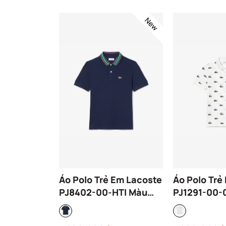
New
Áo Polo Trẻ Em Lacoste
Áo Polo Trẻ
PJ8402-00-HTI Màu
PJ1291-00-
Xanh Navy
Trắng