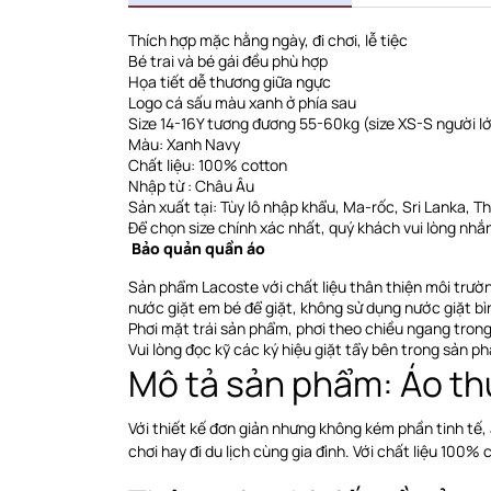
Thích hợp mặc hằng ngày, đi chơi, lễ tiệc
Bé trai và bé gái đều phù hợp
Họa tiết dễ thương giữa ngực
Logo cá sấu màu xanh ở phía sau
Size 14-16Y tương đương 55-60kg (size XS-S người l
Màu: Xanh Navy
Chất liệu: 100% cotton
Nhập từ : Châu Âu
Sản xuất tại: Tùy lô nhập khẩu, Ma-rốc, Sri Lanka, Thổ 
Để chọn size chính xác nhất, quý khách vui lòng nhắn
Bảo quản quần áo
Sản phẩm Lacoste với chất liệu thân thiện môi trườ
nước giặt em bé để giặt, không sử dụng nước giặt bì
Phơi
mặt trái sản phẩm, phơi theo chiều ngang
trong
Vui lòng đọc kỹ các ký hiệu giặt tẩy bên trong sản p
Mô tả sản phẩm: Áo th
Với thiết kế đơn giản nhưng không kém phần tinh tế,
chơi hay đi du lịch cùng gia đình. Với chất liệu 100