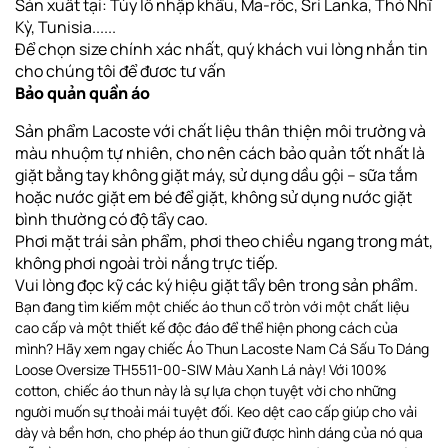
Sản xuất tại: Tùy lô nhập khẩu, Ma-rốc, Sri Lanka, Thỏ Nhĩ
Kỳ, Tunisia......
Để chọn size chính xác nhất, quý khách vui lòng nhắn tin
cho chúng tôi để đươc tư vấn
Bảo quản quần áo
Sản phẩm Lacoste với chất liệu thân thiện môi trường và
màu nhuộm tự nhiên, cho nên cách bảo quản tốt nhất là
giặt bằng tay không giặt máy, sử dụng dầu gội – sữa tắm
hoặc nước giặt em bé để giặt, không sử dụng nước giặt
bình thường có độ tẩy cao.
Phơi
mặt trái sản phẩm, phơi theo chiều ngang
trong mát,
không phơi ngoài tròi nắng trực tiếp
.
Vui lòng đọc kỹ các ký hiệu giặt tẩy bên trong sản phẩm.
Bạn đang tìm kiếm một chiếc áo thun cổ tròn với một chất liệu
cao cấp và một thiết kế độc đáo để thể hiện phong cách của
mình? Hãy xem ngay chiếc Áo Thun Lacoste Nam Cá Sấu To Dáng
Loose Oversize TH5511-00-SIW Màu Xanh Lá này! Với 100%
cotton, chiếc áo thun này là sự lựa chọn tuyệt vời cho những
người muốn sự thoải mái tuyệt đối. Keo dệt cao cấp giúp cho vải
dày và bền hơn, cho phép áo thun giữ được hình dáng của nó qua