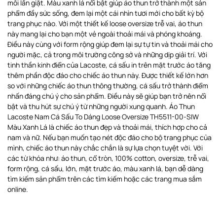
mỗi lần giặt. Màu xanh lá nổi bật giúp áo thun trở thành một sản
phẩm đầy sức sống, đem lại một cái nhìn tươi mới cho bất kỳ bộ
trang phục nào. Với một thiết kế loose oversize trễ vai, áo thun
này mang lại cho bạn một vẻ ngoài thoải mái và phóng khoáng.
Điều này cùng với form rộng giúp đem lại sự tự tin và thoải mái cho
người mặc, cả trong môi trường công sở và những dịp giải trí. Với
tinh thần kinh điển của Lacoste, cá sấu in trên mặt trước áo tăng
thêm phần độc đáo cho chiếc áo thun này. Được thiết kế lớn hơn
so với những chiếc áo thun thông thường, cá sấu trở thành điểm
nhấn đáng chú ý cho sản phẩm. Điều này sẽ giúp bạn trở nên nổi
bật và thu hút sự chú ý từ những người xung quanh. Áo Thun
Lacoste Nam Cá Sấu To Dáng Loose Oversize TH5511-00-SIW
Màu Xanh Lá là chiếc áo thun đẹp và thoải mái, thích hợp cho cả
nam và nữ. Nếu bạn muốn tạo nét độc đáo cho bộ trang phục của
mình, chiếc áo thun này chắc chắn là sự lựa chọn tuyệt vời. Với
các từ khóa như: áo thun, cổ tròn, 100% cotton, oversize, trễ vai,
form rộng, cá sấu, lớn, mặt trước áo, màu xanh lá, bạn dễ dàng
tìm kiếm sản phẩm trên các tìm kiếm hoặc các trang mua sắm
online.