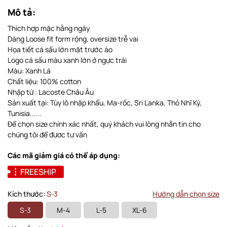
Mô tả:
Thích hợp mặc hằng ngày
Dáng Loose fit form rộng, oversize trễ vai
Họa tiết cá sấu lớn mặt trước áo
Logo cá sấu màu xanh lớn ở ngực trái
Màu: Xanh Lá
Chất liệu: 100% cotton
Nhập từ : Lacoste Châu Âu
Sản xuất tại: Tùy lô nhập khẩu, Ma-rốc, Sri Lanka, Thỏ Nhĩ Kỳ,
Tunisia......
Để chọn size chính xác nhất, quý khách vui lòng nhắn tin cho
chúng tôi để đươc tư vấn
Các mã giảm giá có thể áp dụng:
FREESHIP
Kích thước:
S-3
Hướng dẫn chọn size
S-3
M-4
L-5
XL-6