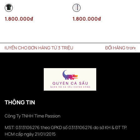
Đen
Trắng
1.800.000₫
1.800.000₫
YỂN CHO ĐƠN HÀNG TỪ 3 TRIỆU
ĐỔI HÀNG trong vòng 
THÔNG TIN
Công Ty TNHH Time Passion
MST: 0313106276 theo GPKD số 0313106276 do sở KH & ĐT TP.
HCM cấp ngày 21/01/2015