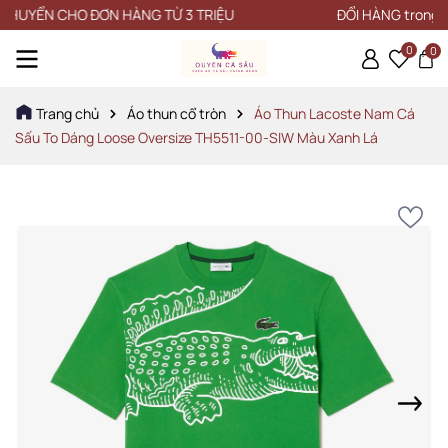
YỂN CHO ĐƠN HÀNG TỪ 3 TRIỆU
ĐỔI HÀNG trong vòng 
0
0
Trang chủ
Áo thun cổ tròn
Áo Thun Lacoste Nam Cá
Sấu To Dáng Loose Oversize TH5511-00-SIW Màu Xanh Lá