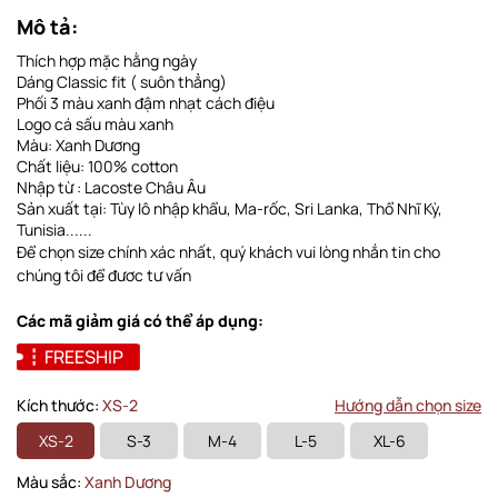
Mô tả:
Thích hợp mặc hằng ngày
Dáng Classic fit ( suôn thẳng)
Phối 3 màu xanh đậm nhạt cách điệu
Logo cá sấu màu xanh
Màu: Xanh Dương
Chất liệu: 100% cotton
Nhập từ : Lacoste Châu Âu
Sản xuất tại: Tùy lô nhập khẩu, Ma-rốc, Sri Lanka, Thổ Nhĩ Kỳ,
Tunisia......
Để chọn size chính xác nhất, quý khách vui lòng nhắn tin cho
chúng tôi để đươc tư vấn
Các mã giảm giá có thể áp dụng:
FREESHIP
Kích thước:
XS-2
Hướng dẫn chọn size
XS-2
S-3
M-4
L-5
XL-6
Màu sắc:
Xanh Dương