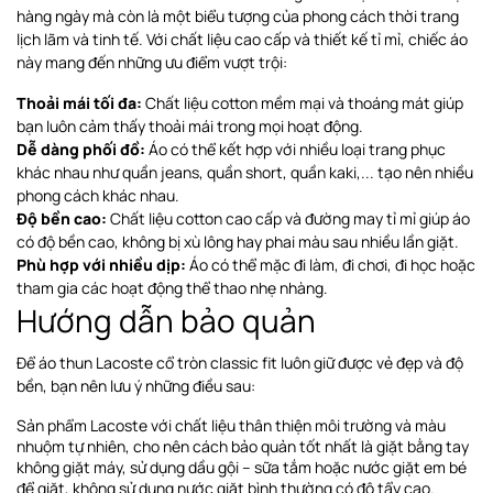
hàng ngày mà còn là một biểu tượng của phong cách thời trang
lịch lãm và tinh tế. Với chất liệu cao cấp và thiết kế tỉ mỉ, chiếc áo
này mang đến những ưu điểm vượt trội:
Thoải mái tối đa:
Chất liệu cotton mềm mại và thoáng mát giúp
bạn luôn cảm thấy thoải mái trong mọi hoạt động.
Dễ dàng phối đồ:
Áo có thể kết hợp với nhiều loại trang phục
khác nhau như quần jeans, quần short, quần kaki,... tạo nên nhiều
phong cách khác nhau.
Độ bền cao:
Chất liệu cotton cao cấp và đường may tỉ mỉ giúp áo
có độ bền cao, không bị xù lông hay phai màu sau nhiều lần giặt.
Phù hợp với nhiều dịp:
Áo có thể mặc đi làm, đi chơi, đi học hoặc
tham gia các hoạt động thể thao nhẹ nhàng.
Hướng dẫn bảo quản
Để áo thun Lacoste cổ tròn classic fit luôn giữ được vẻ đẹp và độ
bền, bạn nên lưu ý những điều sau:
Sản phẩm Lacoste với chất liệu thân thiện môi trường và màu
nhuộm tự nhiên, cho nên cách bảo quản tốt nhất là giặt bằng tay
không giặt máy, sử dụng dầu gội – sữa tắm hoặc nước giặt em bé
để giặt, không sử dụng nước giặt bình thường có độ tẩy cao.