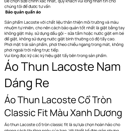
Để chọn size chính xác nhất, quý khách vui lòng nhắn tin cho
chúng tôi để đươc tư vấn
Bảo quản quần áo
Sản phẩm Lacoste với chất liệu thân thiện môi trường và màu
nhuộm tự nhiên, cho nên cách bảo quản tốt nhất là giặt bằng tay
không giặt máy, sử dụng dầu gội – sữa tắm hoặc nước giặt em bé
để giặt, không sử dụng nước giặt bình thường có độ tẩy cao.
Phơi
mặt trái sản phẩm, phơi theo chiều ngang
trong mát, không
phơi ngoài trời nắng trực tiếp
.
Vui lòng đọc kỹ các ký hiệu giặt tẩy bên trong sản phẩm.
Áo Thun Lacoste Nam
Dáng Re
Áo Thun Lacoste Cổ Tròn
Classic Fit Màu Xanh Dương
Áo thun Lacoste cổ tròn classic fit là sự lựa chọn hoàn hảo cho
phong cách thường ngày của bạn. Với thiết kế đơn giản nhưng