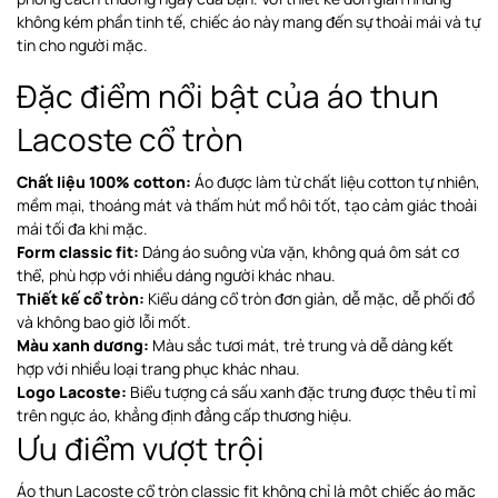
không kém phần tinh tế, chiếc áo này mang đến sự thoải mái và tự
tin cho người mặc.
Đặc điểm nổi bật của áo thun
Lacoste cổ tròn
Chất liệu 100% cotton:
Áo được làm từ chất liệu cotton tự nhiên,
mềm mại, thoáng mát và thấm hút mồ hôi tốt, tạo cảm giác thoải
mái tối đa khi mặc.
Form classic fit:
Dáng áo suông vừa vặn, không quá ôm sát cơ
thể, phù hợp với nhiều dáng người khác nhau.
Thiết kế cổ tròn:
Kiểu dáng cổ tròn đơn giản, dễ mặc, dễ phối đồ
và không bao giờ lỗi mốt.
Màu xanh dương:
Màu sắc tươi mát, trẻ trung và dễ dàng kết
hợp với nhiều loại trang phục khác nhau.
Logo Lacoste:
Biểu tượng cá sấu xanh đặc trưng được thêu tỉ mỉ
trên ngực áo, khẳng định đẳng cấp thương hiệu.
Ưu điểm vượt trội
Áo thun Lacoste cổ tròn classic fit không chỉ là một chiếc áo mặc