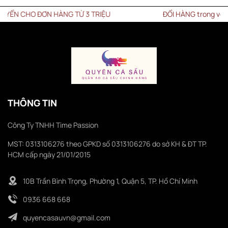
 CHO ĐƠN HÀNG TỪ 3 TRIỆU
ĐỔI HÀNG trong vòng 15 
THÔNG TIN
Công Ty TNHH Time Passion
MST: 0313106276 theo GPKD số 0313106276 do sở KH & ĐT TP.
HCM cấp ngày 21/01/2015
10B Trần Bình Trọng, Phường 1, Quận 5, TP. Hồ Chí Minh
0936 668 668
quyencasauvn@gmail.com