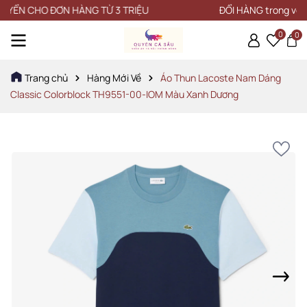
 CHO ĐƠN HÀNG TỪ 3 TRIỆU
ĐỔI HÀNG trong vòng 15 
0
0
Trang chủ
Hàng Mới Về
Áo Thun Lacoste Nam Dáng
Classic Colorblock TH9551-00-IOM Màu Xanh Dương