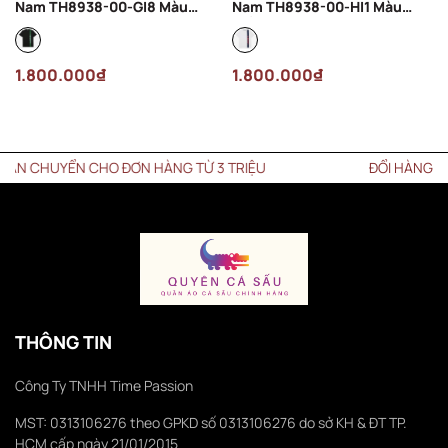
Nam TH8938-00-GI8 Màu
Nam TH8938-00-HI1 Màu
Đen
Trắng
1.800.000₫
1.800.000₫
 CHUYỂN CHO ĐƠN HÀNG TỪ 3 TRIỆU
ĐỔI HÀNG trong v
THÔNG TIN
Công Ty TNHH Time Passion
MST: 0313106276 theo GPKD số 0313106276 do sở KH & ĐT TP.
HCM cấp ngày 21/01/2015