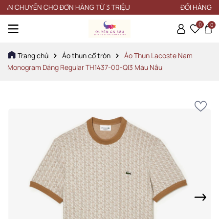
 CHUYỂN CHO ĐƠN HÀNG TỪ 3 TRIỆU
ĐỔI HÀNG trong v
0
0
Trang chủ
Áo thun cổ tròn
Áo Thun Lacoste Nam
Monogram Dáng Regular TH1437-00-QI3 Màu Nâu