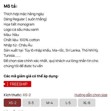
Mô tả:
Thích hợp mặc hằng ngày
Dáng Regular ( suôn thẳng)
Họa tiết monogram
Logo cá sấu màu xanh
Màu: Nâu
Chất liệu: 100% cotton
Nhập từ : Châu Âu
Sản xuất tại: Tùy lô nhập khẩu, Ma-rốc, Sri Lanka, Thỏ Nhĩ Kỳ,
Tunisia......
Để chọn size chính xác nhất, quý khách vui lòng nhắn tin cho
chúng tôi để đươc tư vấn
Các mã giảm giá có thể áp dụng:
FREESHIP
Kích thước:
XS-2
Hướng dẫn chọn size
XS-2
S-3
M-4
L-5
XL-6