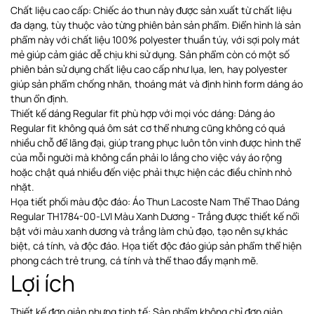
Chất liệu cao cấp: Chiếc áo thun này được sản xuất từ chất liệu
đa dạng, tùy thuộc vào từng phiên bản sản phẩm. Điển hình là sản
phẩm này với chất liệu 100% polyester thuần túy, với sợi poly mát
mẻ giúp cảm giác dễ chịu khi sử dụng. Sản phẩm còn có một số
phiên bản sử dụng chất liệu cao cấp như lụa, len, hay polyester
giúp sản phẩm chống nhăn, thoáng mát và định hình form dáng áo
thun ổn định.
Thiết kế dáng Regular fit phù hợp với mọi vóc dáng: Dáng áo
Regular fit không quá ôm sát cơ thể nhưng cũng không có quá
nhiều chỗ để lãng đại, giúp trang phục luôn tôn vinh được hình thể
của mỗi người mà không cần phải lo lắng cho việc váy áo rộng
hoặc chật quá nhiều đến việc phải thực hiện các điều chỉnh nhỏ
nhặt.
Họa tiết phối màu độc đáo: Áo Thun Lacoste Nam Thể Thao Dáng
Regular TH1784-00-LVI Màu Xanh Dương - Trắng được thiết kế nổi
bật với màu xanh dương và trắng làm chủ đạo, tạo nên sự khác
biệt, cá tính, và độc đáo. Họa tiết độc đáo giúp sản phẩm thể hiện
phong cách trẻ trung, cá tính và thể thao đầy mạnh mẽ.
Lợi ích
Thiết kế đơn giản nhưng tinh tế: Sản phẩm không chỉ đơn giản