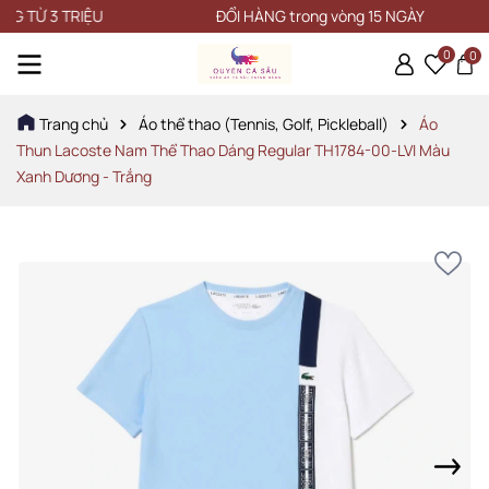
 3 TRIỆU
ĐỔI HÀNG trong vòng 15 NGÀY
0
0
Trang chủ
Áo thể thao (Tennis, Golf, Pickleball)
Áo
Thun Lacoste Nam Thể Thao Dáng Regular TH1784-00-LVI Màu
Xanh Dương - Trắng