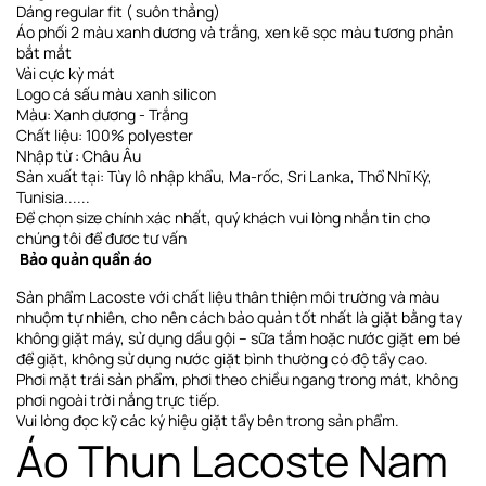
Dáng regular fit ( suôn thẳng)
Áo phối 2 màu xanh dương và trắng, xen kẽ sọc màu tương phản
bắt mắt
Vải cực kỳ mát
Logo cá sấu màu xanh silicon
Màu: Xanh dương - Trắng
Chất liệu: 100% polyester
Nhập từ : Châu Âu
Sản xuất tại: Tùy lô nhập khẩu, Ma-rốc, Sri Lanka, Thổ Nhĩ Kỳ,
Tunisia......
Để chọn size chính xác nhất, quý khách vui lòng nhắn tin cho
chúng tôi để đươc tư vấn
Bảo quản quần áo
Sản phẩm Lacoste với chất liệu thân thiện môi trường và màu
nhuộm tự nhiên, cho nên cách bảo quản tốt nhất là giặt bằng tay
không giặt máy, sử dụng dầu gội – sữa tắm hoặc nước giặt em bé
để giặt, không sử dụng nước giặt bình thường có độ tẩy cao.
Phơi
mặt trái sản phẩm, phơi theo chiều ngang
trong mát, không
phơi ngoài trời nắng trực tiếp
.
Vui lòng đọc kỹ các ký hiệu giặt tẩy bên trong sản phẩm.
Áo Thun Lacoste Nam