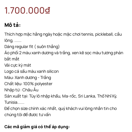
1.700.000₫
Mô tả:
Thích hợp mặc hằng ngày hoặc mặc chơi tennis, pickleball, cầu
lông, ......
Dáng regular fit ( suôn thẳng)
Áo phối 2 màu xanh dương và trắng, xen kẽ sọc màu tương phản
bắt mắt
Vải cực kỳ mát
Logo cá sấu màu xanh silicon
Màu: Xanh dương - Trắng
Chất liệu: 100% polyester
Nhập từ : Châu Âu
Sản xuất tại: Tùy lô nhập khẩu, Ma-rốc, Sri Lanka, Thổ Nhĩ Kỳ,
Tunisia......
Để chọn size chính xác nhất, quý khách vui lòng nhắn tin cho
chúng tôi để đươc tư vấn
Các mã giảm giá có thể áp dụng: