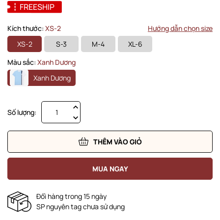
FREESHIP
Kích thước:
XS-2
Hướng dẫn chọn size
XS-2
S-3
M-4
XL-6
Màu sắc:
Xanh Dương
Xanh Dương
Số lượng:
THÊM VÀO GIỎ
MUA NGAY
Đổi hàng trong 15 ngày
SP nguyên tag chưa sử dụng