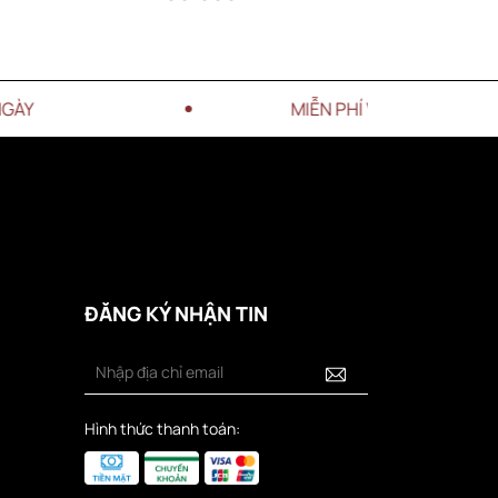
MIỄN PHÍ VẬN CHUYỂN CHO ĐƠN HÀN
ĐĂNG KÝ NHẬN TIN
Hình thức thanh toán: