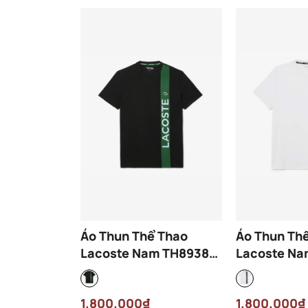
Áo Thun Thể Thao
Áo Thun Th
Lacoste Nam TH8938-
Lacoste Na
00-GI8 Màu Đen
00-HI1 Màu
1.800.000₫
1.800.000₫