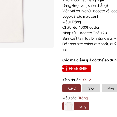
Dáng Regular ( suôn thẳng)
Viền vai có in chữ Lacoste và log
Logo cá sấu màu xanh
Màu: Trắng
Chất liệu: 100% cotton
Nhập từ : Lacoste Châu Âu
Sản xuất tại: Tùy lô nhập khẩu, Ma
Để chọn size chính xác nhất, quý
vấn
Các mã giảm giá có thể áp dụn
FREESHIP
Kích thước:
XS-2
XS-2
S-3
M-4
Màu sắc:
Trắng
Trắng