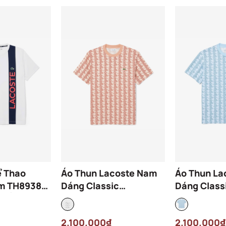
ể Thao
Áo Thun Lacoste Nam
Áo Thun La
m TH8938-
Dáng Classic
Dáng Class
 Trắng
Monogram TH2831-00-
Monogram 
HDI Màu Cam Nâu
HIO Màu X
2.100.000₫
2.100.000₫