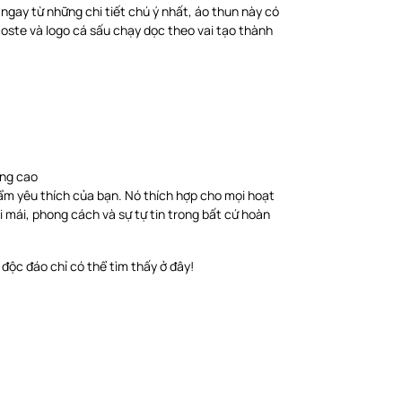
ngay từ những chi tiết chú ý nhất, áo thun này có
oste và logo cá sấu chạy dọc theo vai tạo thành
ợng cao
phẩm yêu thích của bạn. Nó thích hợp cho mọi hoạt
i mái, phong cách và sự tự tin trong bất cứ hoàn
độc đáo chỉ có thể tìm thấy ở đây!