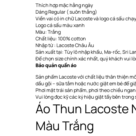
Thích hợp mặc hằng ngày
Dáng Regular ( suôn thẳng)
Viền vai có in chữ Lacoste và logo cá sấu chạy
Logo cá sấu màu xanh
Màu: Trắng
Chất liệu: 100% cotton
Nhập từ : Lacoste Châu Âu
Sản xuất tại: Tùy lô nhập khẩu, Ma-rốc, Sri Lank
Để chọn size chính xác nhất, quý khách vui l
Bảo quản quần áo
Sản phẩm Lacoste với chất liệu thân thiện mô
dầu gội – sữa tắm hoặc nước giặt em bé để gi
Phơi
mặt trái sản phẩm, phơi theo chiều nga
Vui lòng đọc kỹ các ký hiệu giặt tẩy bên tron
Áo Thun Lacoste 
Màu Trắng