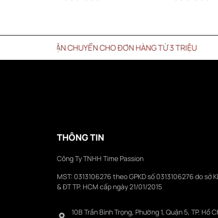
PHÍ VẬN CHUYỂN CHO ĐƠN HÀNG TỪ 3 TRIỆU
THÔNG TIN
Công Ty TNHH Time Passion
MST: 0313106276 theo GPKD số 0313106276 do sở 
& ĐT TP. HCM cấp ngày 21/01/2015
10B Trần Bình Trọng, Phường 1, Quận 5, TP. Hồ C