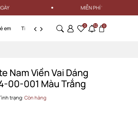
MIỄN PHÍ VẬN CHUYỂN CHO ĐƠN HÀN
0
52
0
rẻ em
Tin tức
Liên hệ
te Nam Viền Vai Dáng
4-00-001 Màu Trắng
Tình trạng:
Còn hàng