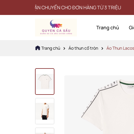
PHÍ VẬN CHUYỂN CHO ĐƠN HÀNG TỪ 3 TRIỆU
Trang chủ
Gi
Trang chủ
Áo thun cổ tròn
Áo Thun Lacos