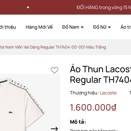
ĐỔI HÀNG trong vòng 15 NGÀY
ới thiệu
Hàng Mới Về
Đồ Nam
Đồ Nữ
Áo t
te Nam Viền Vai Dáng Regular TH7404-00-001 Màu Trắng
Áo Thun Lacos
Regular TH740
Thương hiệu:
Lacoste
1.600.000₫
Mô tả:
Thích hợp mặc hằng ngày