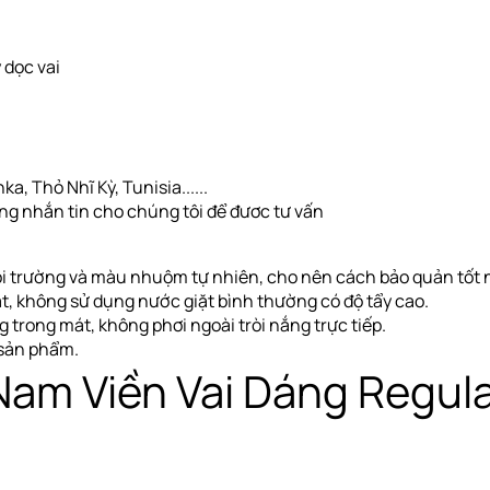
 dọc vai
a, Thỏ Nhĩ Kỳ, Tunisia......
òng nhắn tin cho chúng tôi để đươc tư vấn
i trường và màu nhuộm tự nhiên, cho nên cách bảo quản tốt nh
ặt, không sử dụng nước giặt bình thường có độ tẩy cao.
ng
trong mát, không phơi ngoài tròi nắng trực tiếp
.
g sản phẩm.
Nam Viền Vai Dáng Regul