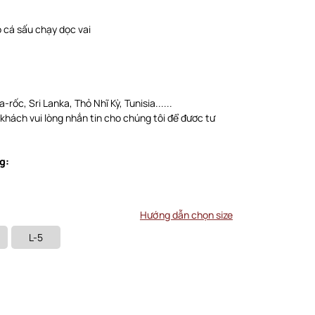
o cá sấu chạy dọc vai
-rốc, Sri Lanka, Thỏ Nhĩ Kỳ, Tunisia......
 khách vui lòng nhắn tin cho chúng tôi để đươc tư
g:
Hướng dẫn chọn size
L-5