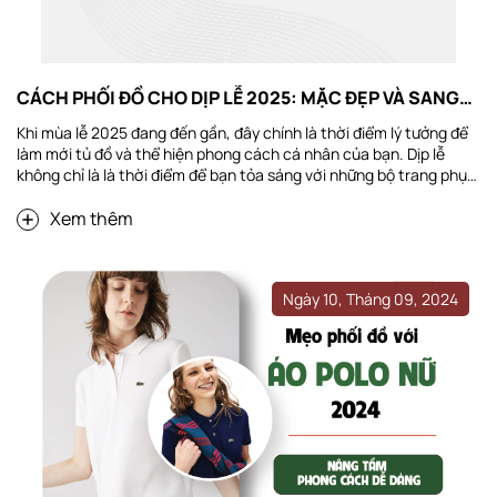
CÁCH PHỐI ĐỒ CHO DỊP LỄ 2025: MẶC ĐẸP VÀ SANG
TRỌNG
Khi mùa lễ 2025 đang đến gần, đây chính là thời điểm lý tưởng để
làm mới tủ đồ và thể hiện phong cách cá nhân của bạn. Dịp lễ
không chỉ là là thời điểm để bạn tỏa sáng với những bộ trang phục
ấn tượng. Vậy làm thế nào để vừa mặc đẹp, vừa sang trọng và phù
Xem thêm
hợp với không khí lễ hội? Hãy cùng khám phá những bí quyết phối
đồ độc đáo và xu hướng thời trang mới nhất cho dịp Lễ 2025 trong
bài viết này, giúp bạn tự tin khoe cá tính và...
Ngày 10, Tháng 09, 2024