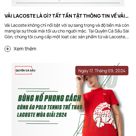
VẢI LACOSTE LÀ GÌ? TẤT TẦN TẬT THÔNG TIN VỀ VẢI
LACOSTE MÀ BẠN CẦN BIẾT
Vải Lacoste không chỉ nổi bật với sự sang trọng và độ bền mà còn
mang lại sự thoải mái tối ưu cho người mặc. Tại Quyên Cá Sấu Sài
Gòn, chúng tôi cung cấp một loạt các sản phẩm từ vải Lacoste,
bao gồm áo thun, áo polo và nhiều phụ kiện khác. Với cam kết
Xem thêm
cung cấp hàng chính hãng và dịch vụ khách hàng tận tâm, chúng
tôi tự hào là lựa chọn hàng đầu cho những ai yêu thích chất lượng
và sự tinh tế của vải Lacoste. Vải lacoste là gì? Cấu tạo Vải
Lacoste là một...
Ngày 17, Tháng 09, 2024