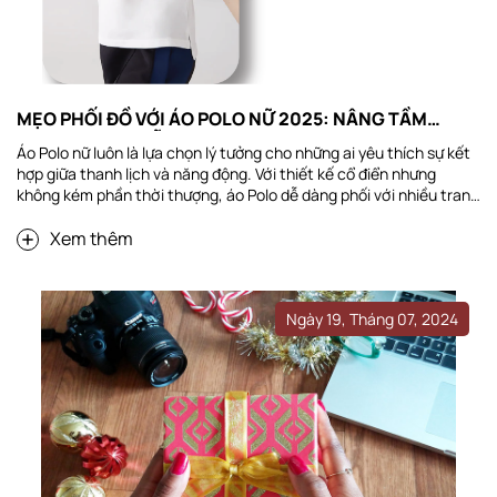
MẸO PHỐI ĐỒ VỚI ÁO POLO NỮ 2025: NÂNG TẦM
PHONG CÁCH DỄ DÀNG
Áo Polo nữ luôn là lựa chọn lý tưởng cho những ai yêu thích sự kết
hợp giữa thanh lịch và năng động. Với thiết kế cổ điển nhưng
không kém phần thời thượng, áo Polo dễ dàng phối với nhiều trang
phục khác nhau, từ quần jeans cá tính đến chân váy duyên dáng.
Xem thêm
Trong bài viết này, chúng ta sẽ khám phá những mẹo phối đồ với
áo Polo nữ trong năm 2025, giúp bạn nâng tầm phong cách một
cách dễ dàng và hiệu quả. Tầm quan trọng của việc phối đồ đúng
cách Nâng tầm phong cách cá...
Ngày 19, Tháng 07, 2024