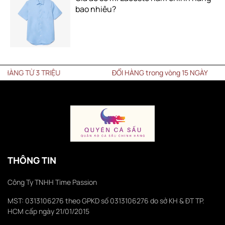
bao nhiêu?
TỪ 3 TRIỆU
ĐỔI HÀNG trong vòng 15 NGÀY
THÔNG TIN
Công Ty TNHH Time Passion
MST: 0313106276 theo GPKD số 0313106276 do sở KH & ĐT TP.
HCM cấp ngày 21/01/2015