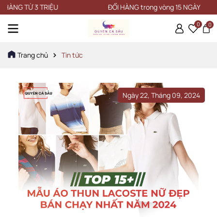
TỪ 3 TRIỆU
ĐỔI HÀNG trong vòng 15 NGÀY
0
0
Trang chủ
Tin tức
Ngày 22, Tháng 09, 2024