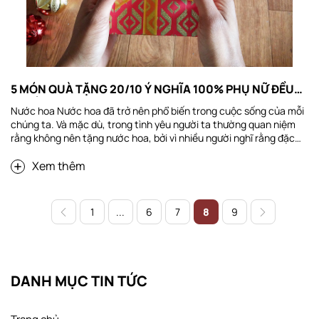
5 MÓN QUÀ TẶNG 20/10 Ý NGHĨA 100% PHỤ NỮ ĐỀU
MUỐN NHẬN
Nước hoa Nước hoa đã trở nên phổ biến trong cuộc sống của mỗi
chúng ta. Và mặc dù, trong tình yêu người ta thường quan niệm
rằng không nên tặng nước hoa, bởi vì nhiều người nghĩ rằng đặc
trưng của nước hoa là bay mùi nên họ lo sợ tình cảm cũng bay
Xem thêm
theo mùi hương và nhanh chóng chia tay. Nhưng đó chỉ là quan
niệm cổ hủ mà thôi, theo các chuyên gia cho biết: “Nước hoa có
hương thơm nhẹ nhàng, lôi cuốn, sẽ giúp bạn có sự lãng mạn hơn
trong tình yêu”. Nước hoa cũng...
1
...
6
7
8
9
DANH MỤC TIN TỨC