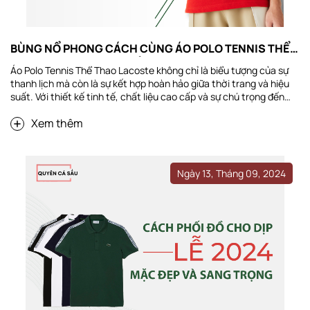
BÙNG NỔ PHONG CÁCH CÙNG ÁO POLO TENNIS THỂ
THAO LACOSTE MÙA GIẢI 2025
Áo Polo Tennis Thể Thao Lacoste không chỉ là biểu tượng của sự
thanh lịch mà còn là sự kết hợp hoàn hảo giữa thời trang và hiệu
suất. Với thiết kế tinh tế, chất liệu cao cấp và sự chú trọng đến
từng chi tiết, mẫu áo này đã sẵn sàng bùng nổ trong mùa giải
Xem thêm
2025. Cho dù bạn là người đam mê thể thao hay yêu thích phong
cách năng động, Áo Polo Tennis Lacoste sẽ giúp bạn tự tin tỏa
sáng trên sân đấu cũng như trong cuộc sống hàng ngày. Giới
thiệu về Áo Polo Tennis...
Ngày 13, Tháng 09, 2024