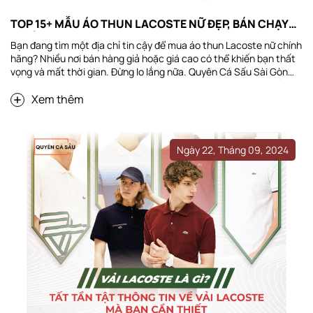
TOP 15+ MẪU ÁO THUN LACOSTE NỮ ĐẸP, BÁN CHẠY
NHẤT NĂM 2025
Bạn đang tìm một địa chỉ tin cậy để mua áo thun Lacoste nữ chính
hãng? Nhiều nơi bán hàng giả hoặc giá cao có thể khiến bạn thất
vọng và mất thời gian. Đừng lo lắng nữa. Quyên Cá Sấu Sài Gòn
cung cấp áo thun Lacoste nữ nhập khẩu chính hãng từ châu Âu
Xem thêm
với chất lượng tuyệt vời và giá hợp lý. Hãy khám phá ngay để tìm
hiểu lý do tại sao chúng tôi là lựa chọn hàng đầu cho bạn. Top các
mẫu áo Quyên Cá Sấu Sài Gòn tự hào giới thiệu top các mẫu áo...
Ngày 22, Tháng 09, 2024