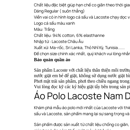
Chất liệu đặc biệt giúp hạn chế co giãn theo thời gia
Dáng Regular ( suôn thẳng)
Viền vai có in hình logo cá sấu và Lacoste chạy dọc v
Logo cá sấu màu xanh
Màu: Trắng
Chất liệu: 94% cotton, 6% elasthanne
Nhập từ : Lacoste Châu Âu
Xuất xứ: Ma-rốc, Sri Lanka, Thỏ Nhĩ Kỳ, Tunisia......
Để chọn size chính xác nhất, quý khách vui lòng nhắn
Bảo quản quần áo
Sản phẩm Lacoste với chất liệu thân thiện môi trườ
nước giặt em bé để giặt, không sử dụng nước giặt bì
Phơi
mặt trái sản phẩm, phơi theo chiều ngang
trong
Vui lòng đọc kỹ các ký hiệu giặt tẩy bên trong sản 
Áo Polo Lacoste Nam 
Khám phá mẫu áo polo mới nhất của Lacoste với thiế
sấu và Lacoste, sản phẩm mang lại sự sang trọng và
Sản phẩm được sản xuất từ chất liệu chống co giãn, g