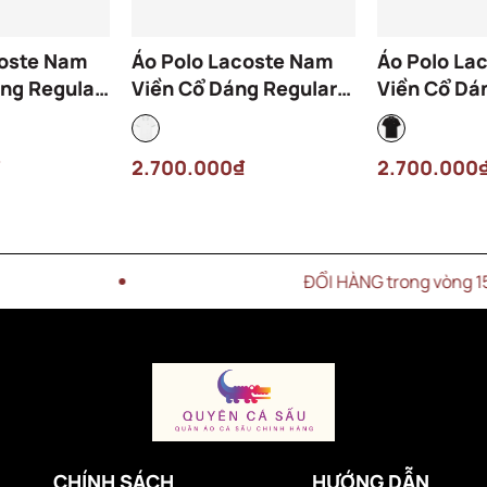
coste Nam
Áo Polo Lacoste Nam
Áo Polo La
ng Regular
Viền Cổ Dáng Regular
Viền Cổ Dá
-ARS Màu
PH9875-00-001 Màu
PH9875-00
Trắng
Đen
2.700.000₫
2.700.000
ĐỔI HÀNG trong vòng 15 NGÀY
CHÍNH SÁCH
HƯỚNG DẪN