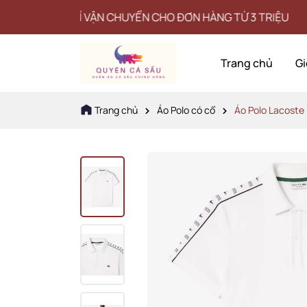
N PHÍ VẬN CHUYỂN CHO ĐƠN HÀNG TỪ 3 TRIỆU
Trang chủ
Gi
Trang chủ
Áo Polo có cổ
Áo Polo Lacost