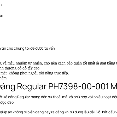
n
ai
 tin cho chúng tôi để đươc tư vấn
ng và màu nhuộm tự nhiên, cho nên cách bảo quản tốt nhất là giặt bằng
nh thường có độ tẩy cao.
 mát, không phơi ngoài tròi nắng trực tiếp
.
phẩm.
Dáng Regular PH7398-00-001 M
t kế dáng Regular mang đến sự thoải mái và phù hợp với nhiều hoạt độn
 độc đáo.
iúp áo không bị biến dạng hay ra dáng khi sử dụng lâu dài. Với kết cấu