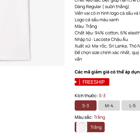
Dáng Regular ( suôn thẳng)
Viền vai có in hình logo cá sấu v
Logo cá sấu màu xanh
Màu: Trắng
Chất liệu: 94% cotton, 6% elas
Nhập từ : Lacoste Châu Âu
Xuất xứ: Ma-rốc, Sri Lanka, Thỏ Nhĩ
Để chọn size chính xác nhất, quý
vấn
Các mã giảm giá có thể áp dụn
FREESHIP
Kích thước:
S-3
S-3
M-4
L-5
Màu sắc:
Trắng
Trắng