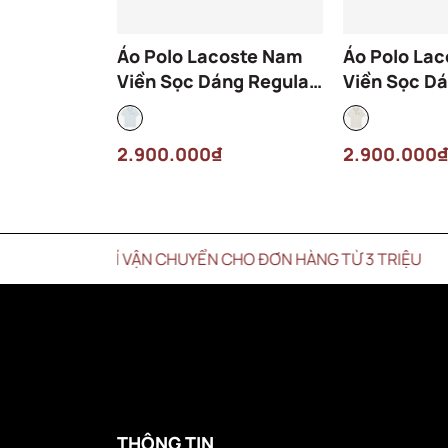
Áo Polo Lacoste Nam
Áo Polo La
Viền Sọc Dáng Regular
Viền Sọc Dá
PH9960-00-T01 Màu
PH9960-00
Xanh Nhạt
Kem
2.900.000₫
2.900.000₫
N PHÍ VẬN CHUYỂN CHO ĐƠN HÀNG TỪ 3 TRIỆU
THÔNG TIN