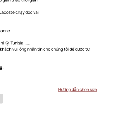
à Lacoste chạy dọc vai
thanne
 Kỳ, Tunisia......
 khách vui lòng nhắn tin cho chúng tôi để đươc tư
g:
Hướng dẫn chọn size