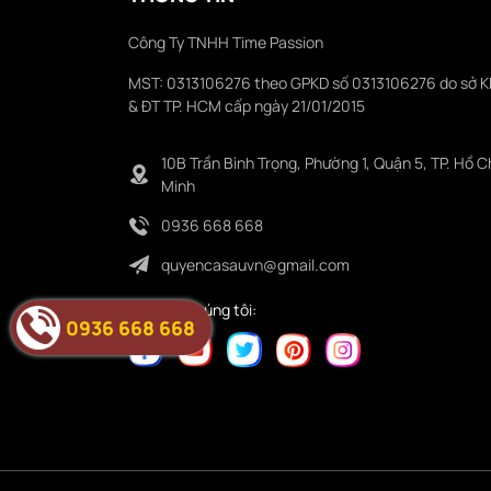
Công Ty TNHH Time Passion
MST: 0313106276 theo GPKD số 0313106276 do sở 
& ĐT TP. HCM cấp ngày 21/01/2015
10B Trần Bình Trọng, Phường 1, Quận 5, TP. Hồ C
Minh
0936 668 668
quyencasauvn@gmail.com
Folower chúng tôi:
0936 668 668