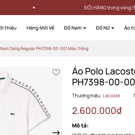
ĐỔI HÀNG trong vòng 15 NGÀY
ới thiệu
Hàng Mới Về
Đồ Nam
Đồ Nữ
Áo t
e Nam Dáng Regular PH7398-00-001 Màu Trắng
Áo Polo Lacos
PH7398-00-00
Thương hiệu:
Lacoste
2.600.000₫
Mô tả:
Chất liệu đặc biệt giúp hạn chế c