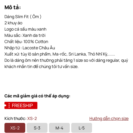
Mô tả:
Dáng Slim Fit ( Ôm )
2 khuy áo
Logo cá sấu màu xanh
Màu sắc: Xanh da trời
Chất liệu: 100% Cotton
Nhập từ : Lacoste Châu Âu
Xuất xứ: tùy lô sản phẩm, Ma-rốc, Sri Lanka, Thỏ Nhĩ Kỳ,......
Do là dáng ôm nên thường phải tăng 1 size so với dáng regular, quý
khách nhắn tin để chúng tôi tư vấn size.
Các mã giảm giá có thể áp dụng:
FREESHIP
Kích thước:
XS-2
Hướng dẫn chọn size
XS-2
S-3
M-4
L-5