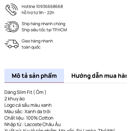
Hotline 10936668668
hỗ trợ từ 9h - 22h
Ship hàng nhanh chóng
Ship siêu tốc tại TP.HCM
Giao hàng nhanh
toàn quốc
Mô tả sản phẩm
Hướng dẫn mua hàn
Dáng Slim Fit ( Ôm )
2 khuy áo
Logo cá sấu màu xanh
Màu sắc: Xanh da trời
Chất liệu: 100% Cotton
Nhập từ : Lacoste Châu Âu
Xuất xứ: tùy lô sản phẩm, Ma-rốc, Sri Lanka, Thỏ Nhĩ