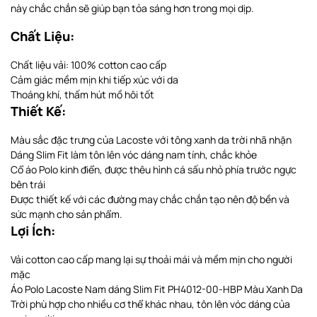
này chắc chắn sẽ giúp bạn tỏa sáng hơn trong mọi dịp.
Chất Liệu:
Chất liệu vải: 100% cotton cao cấp
Cảm giác mềm mịn khi tiếp xúc với da
Thoáng khí, thấm hút mồ hôi tốt
Thiết Kế:
Màu sắc đặc trưng của Lacoste với tông xanh da trời nhã nhặn
Dáng Slim Fit làm tôn lên vóc dáng nam tính, chắc khỏe
Cổ áo Polo kinh điển, được thêu hình cá sấu nhỏ phía trước ngực
bên trái
Được thiết kế với các đường may chắc chắn tạo nên độ bền và
sức mạnh cho sản phẩm.
Lợi Ích:
Vải cotton cao cấp mang lại sự thoải mái và mềm mịn cho người
mặc
Áo Polo Lacoste Nam dáng Slim Fit PH4012-00-HBP Màu Xanh Da
Trời phù hợp cho nhiều cơ thể khác nhau, tôn lên vóc dáng của