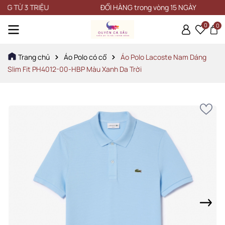
Ừ 3 TRIỆU
ĐỔI HÀNG trong vòng 15 NGÀY
0
0
Trang chủ
Áo Polo có cổ
Áo Polo Lacoste Nam Dáng
Slim Fit PH4012-00-HBP Màu Xanh Da Trời