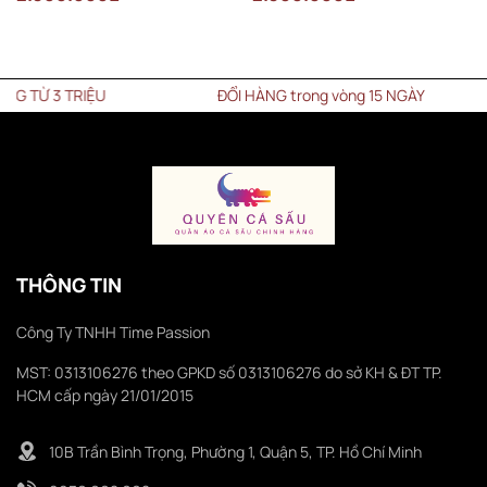
Ừ 3 TRIỆU
ĐỔI HÀNG trong vòng 15 NGÀY
THÔNG TIN
Công Ty TNHH Time Passion
MST: 0313106276 theo GPKD số 0313106276 do sở KH & ĐT TP.
HCM cấp ngày 21/01/2015
10B Trần Bình Trọng, Phường 1, Quận 5, TP. Hồ Chí Minh