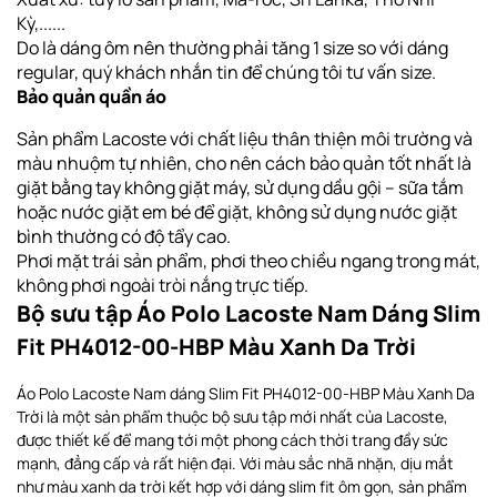
Kỳ,......
Do là dáng ôm nên thường phải tăng 1 size so với dáng
regular, quý khách nhắn tin để chúng tôi tư vấn size.
Bảo quản quần áo
Sản phẩm Lacoste với chất liệu thân thiện môi trường và
màu nhuộm tự nhiên, cho nên cách bảo quản tốt nhất là
giặt bằng tay không giặt máy, sử dụng dầu gội – sữa tắm
hoặc nước giặt em bé để giặt, không sử dụng nước giặt
bình thường có độ tẩy cao.
Phơi
mặt trái sản phẩm, phơi theo chiều ngang
trong mát,
không phơi ngoài tròi nắng trực tiếp
.
Bộ sưu tập Áo Polo Lacoste Nam Dáng Slim
Fit PH4012-00-HBP Màu Xanh Da Trời
Áo Polo Lacoste Nam dáng Slim Fit PH4012-00-HBP Màu Xanh Da
Trời là một sản phẩm thuộc bộ sưu tập mới nhất của Lacoste,
được thiết kế để mang tới một phong cách thời trang đầy sức
mạnh, đẳng cấp và rất hiện đại. Với màu sắc nhã nhặn, dịu mắt
như màu xanh da trời kết hợp với dáng slim fit ôm gọn, sản phẩm