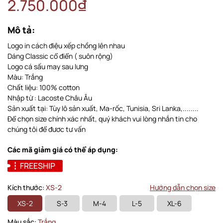
2.750.000₫
Mô tả:
Logo in cách điệu xếp chồng lên nhau
Dáng Classic cổ điển ( suôn rộng)
Logo cá sấu may sau lưng
Màu: Trắng
Chất liệu: 100% cotton
Nhập từ : Lacoste Châu Âu
Sản xuất tại: Tùy lô sản xuất, Ma-rốc, Tunisia, Sri Lanka,........
Để chọn size chính xác nhất, quý khách vui lòng nhắn tin cho
chúng tôi để đươc tư vấn
Các mã giảm giá có thể áp dụng:
FREESHIP
Kích thước:
XS-2
Hướng dẫn chọn size
XS-2
S-3
M-4
L-5
XL-6
Màu sắc:
Trắng