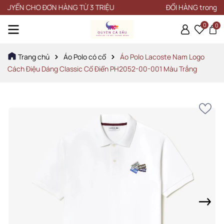
YỂN CHO ĐƠN HÀNG TỪ 3 TRIỆU
ĐỔI HÀNG trong vòng 
0
0
Trang chủ
Áo Polo có cổ
Áo Polo Lacoste Nam Logo
Cách Điệu Dáng Classic Cổ Điển PH2052-00-001 Màu Trắng