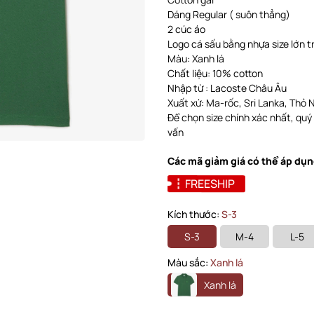
Dáng Regular ( suôn thẳng)
2 cúc áo
Logo cá sấu bằng nhựa size lớn 
Màu: Xanh lá
Chất liệu: 10% cotton
Nhập từ : Lacoste Châu Âu
Xuất xứ: Ma-rốc, Sri Lanka, Thỏ Nhĩ
Để chọn size chính xác nhất, quý
vấn
Các mã giảm giá có thể áp dụn
FREESHIP
Kích thước:
S-3
S-3
M-4
L-5
Màu sắc:
Xanh lá
Xanh lá