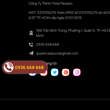
Công Ty TNHH Time Passion
MST: 0313106276 theo GPKD số 0313106276 do sở 
& ĐT TP. HCM cấp ngày 21/01/2015
10B Trần Bình Trọng, Phường 1, Quận 5, TP. Hồ C
Minh
0936 668 668
quyencasauvn@gmail.com
Folower chúng tôi:
0936 668 668