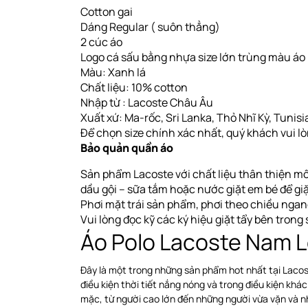
Cotton gai
Dáng Regular ( suôn thẳng)
2 cúc áo
Logo cá sấu bằng nhựa size lớn trùng màu áo
Màu: Xanh lá
Chất liệu: 10% cotton
Nhập từ : Lacoste Châu Âu
Xuất xứ: Ma-rốc, Sri Lanka, Thỏ Nhĩ Kỳ, Tunisia.
Để chọn size chính xác nhất, quý khách vui l
Bảo quản quần áo
Sản phẩm Lacoste với chất liệu thân thiện mô
dầu gội – sữa tắm hoặc nước giặt em bé để gi
Phơi
mặt trái sản phẩm, phơi theo chiều nga
Vui lòng đọc kỹ các ký hiệu giặt tẩy bên tron
Áo Polo Lacoste Nam 
Đây là một trong những sản phẩm hot nhất tại Lacos
điều kiện thời tiết nắng nóng và trong điều kiện khá
mặc, từ người cao lớn đến những người vừa vặn và n