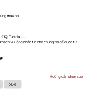
trùng màu áo
 Kỳ, Tunisia......
 khách vui lòng nhắn tin cho chúng tôi để đươc tư
g:
Hướng dẫn chọn size
XL-6