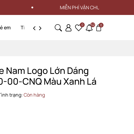
MIỄN PHÍ VẬN CHUYỂN CHO ĐƠN HÀNG TỪ 3 T
0
52
0
rẻ em
Tin tức
Liên hệ
te Nam Logo Lớn Dáng
00-00-CNQ Màu Xanh Lá
Tình trạng:
Còn hàng