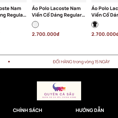
coste Nam
Áo Polo Lacoste Nam
Áo Polo La
ng Regular
Viền Cổ Dáng Regular
Viền Cổ Dá
-ARS Màu
PH9875-00-001 Màu
PH9875-00
Trắng
Đen
2.700.000₫
2.700.000
ĐỔI HÀNG trong vòng 15 NGÀY
CHÍNH SÁCH
HƯỚNG DẪN