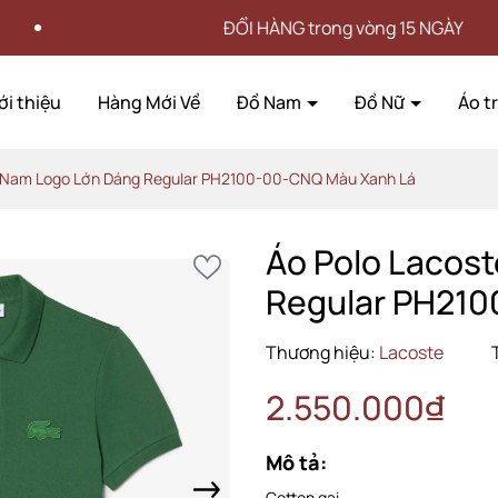
ĐỔI HÀNG trong vòng 15 NGÀY
ới thiệu
Hàng Mới Về
Đồ Nam
Đồ Nữ
Áo t
e Nam Logo Lớn Dáng Regular PH2100-00-CNQ Màu Xanh Lá
Áo Polo Lacos
Regular PH21
Thương hiệu:
Lacoste
2.550.000₫
Mô tả:
Cotton gai