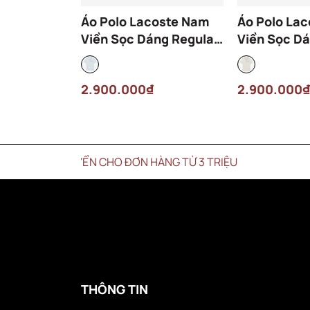
Áo Polo Lacoste Nam
Áo Polo La
Viền Sọc Dáng Regular
Viền Sọc Dá
PH9960-00-T01 Màu
PH9960-00
Xanh Nhạt
Kem
2.900.000₫
2.900.000₫
CHUYỂN CHO ĐƠN HÀNG TỪ 3 TRIỆU
THÔNG TIN