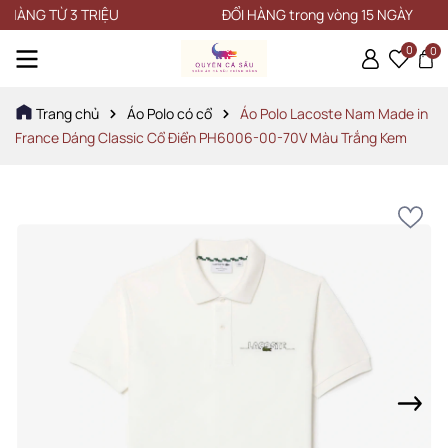
G TỪ 3 TRIỆU
ĐỔI HÀNG trong vòng 15 NGÀY
0
0
Trang chủ
Áo Polo có cổ
Áo Polo Lacoste Nam Made in
France Dáng Classic Cổ Điển PH6006-00-70V Màu Trắng Kem