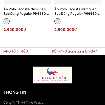
Áo Polo Lacoste Nam Viền
Áo Polo Lacoste Nam Viền
Sọc Dáng Regular PH9960-
Sọc Dáng Regular PH9960-
00-T01 Màu Xanh Nhạt
00-ARS Màu Kem
2.900.000₫
2.900.000₫
G TỪ 3 TRIỆU
ĐỔI HÀNG trong vòng 15 NGÀY
THÔNG TIN
Công Ty TNHH Time Passion