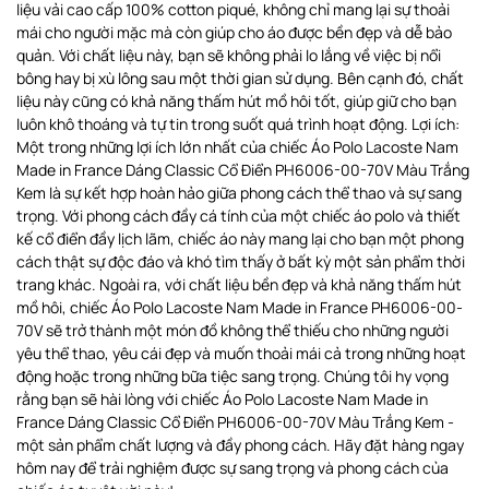
liệu vải cao cấp 100% cotton piqué, không chỉ mang lại sự thoải
mái cho người mặc mà còn giúp cho áo được bền đẹp và dễ bảo
quản. Với chất liệu này, bạn sẽ không phải lo lắng về việc bị nổi
bông hay bị xù lông sau một thời gian sử dụng. Bên cạnh đó, chất
liệu này cũng có khả năng thấm hút mồ hôi tốt, giúp giữ cho bạn
luôn khô thoáng và tự tin trong suốt quá trình hoạt động. Lợi ích:
Một trong những lợi ích lớn nhất của chiếc Áo Polo Lacoste Nam
Made in France Dáng Classic Cổ Điển PH6006-00-70V Màu Trắng
Kem là sự kết hợp hoàn hảo giữa phong cách thể thao và sự sang
trọng. Với phong cách đầy cá tính của một chiếc áo polo và thiết
kế cổ điển đầy lịch lãm, chiếc áo này mang lại cho bạn một phong
cách thật sự độc đáo và khó tìm thấy ở bất kỳ một sản phẩm thời
trang khác. Ngoài ra, với chất liệu bền đẹp và khả năng thấm hút
mồ hôi, chiếc Áo Polo Lacoste Nam Made in France PH6006-00-
70V sẽ trở thành một món đồ không thể thiếu cho những người
yêu thể thao, yêu cái đẹp và muốn thoải mái cả trong những hoạt
động hoặc trong những bữa tiệc sang trọng. Chúng tôi hy vọng
rằng bạn sẽ hài lòng với chiếc Áo Polo Lacoste Nam Made in
France Dáng Classic Cổ Điển PH6006-00-70V Màu Trắng Kem -
một sản phẩm chất lượng và đầy phong cách. Hãy đặt hàng ngay
hôm nay để trải nghiệm được sự sang trọng và phong cách của