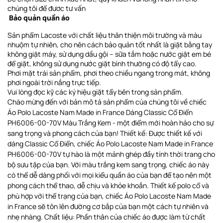
chúng tôi để đươc tư vấn
Bảo quản quần áo
Sản phẩm Lacoste với chất liệu thân thiện môi trường và màu
nhuộm tự nhiên, cho nên cách bảo quản tốt nhất là giặt bằng tay
không giặt máy, sử dụng dầu gội – sữa tắm hoặc nước giặt em bé
để giặt, không sử dụng nước giặt bình thường có độ tẩy cao.
Phơi
mặt trái sản phẩm, phơi theo chiều ngang
trong mát, không
phơi ngoài trời nắng trực tiếp
.
Vui lòng đọc kỹ các ký hiệu giặt tẩy bên trong sản phẩm.
Chào mừng đến với bản mô tả sản phẩm của chúng tôi về chiếc
Áo Polo Lacoste Nam Made in France Dáng Classic Cổ Điển
PH6006-00-70V Màu Trắng Kem - một điểm mới hoàn hảo cho sự
sang trọng và phong cách của bạn! Thiết kế: Được thiết kế với
dáng Classic Cổ Điển, chiếc Áo Polo Lacoste Nam Made in France
PH6006-00-70V tự hào là một mảnh ghép đầy tính thời trang cho
bộ sưu tập của bạn. Với màu trắng kem sang trọng, chiếc áo này
có thể dễ dàng phối với mọi kiểu quần áo của bạn để tạo nên một
phong cách thể thao, dễ chịu và khỏe khoắn. Thiết kế polo cổ và
phù hợp với thể trạng của bạn, chiếc Áo Polo Lacoste Nam Made
in France sẽ tôn lên đường cơ bắp của bạn một cách tự nhiên và
nhẹ nhàng. Chất liệu: Phần thân của chiếc áo được làm từ chất