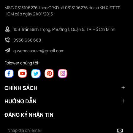
MST: 0313106276 theo GPKD số 0313106276 do sở KH & ĐT TP.
HCM cấp ngày 21/01/2015
10B Trần Bình Trọng, Phường 1, Quận 5, TP. Hồ Chí Minh
0936 668 668
quyencasauvn@gmail.com
Folower chúng tôi:
CHÍNH SÁCH
HƯỚNG DẪN
ĐĂNG KÝ NHẬN TIN