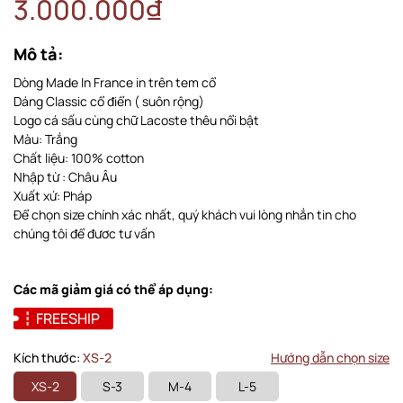
3.000.000₫
Mô tả:
Dòng Made In France in trên tem cổ
Dáng Classic cổ điển ( suôn rộng)
Logo cá sấu cùng chữ Lacoste thêu nổi bật
Màu: Trắng
Chất liệu: 100% cotton
Nhập từ : Châu Âu
Xuất xứ: Pháp
Để chọn size chính xác nhất, quý khách vui lòng nhắn tin cho
chúng tôi để đươc tư vấn
Các mã giảm giá có thể áp dụng:
FREESHIP
Kích thước:
XS-2
Hướng dẫn chọn size
XS-2
S-3
M-4
L-5