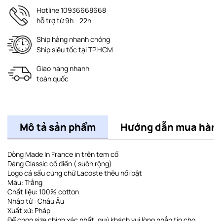
Hotline 10936668668
hỗ trợ từ 9h - 22h
Ship hàng nhanh chóng
Ship siêu tốc tại TP.HCM
Giao hàng nhanh
toàn quốc
Mô tả sản phẩm
Hướng dẫn mua hàn
Dòng Made In France in trên tem cổ
Dáng Classic cổ điển ( suôn rộng)
Logo cá sấu cùng chữ Lacoste thêu nổi bật
Màu: Trắng
Chất liệu: 100% cotton
Nhập từ : Châu Âu
Xuất xứ: Pháp
Để chọn size chính xác nhất, quý khách vui lòng nhắn tin cho