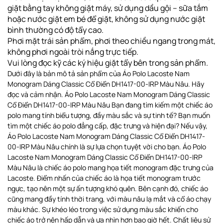
giặt bằng tay không giặt máy, sử dụng dầu gội – sữa tắm
hoặc nước giặt em bé để giặt, không sử dụng nước giặt
bình thường có độ tẩy cao.
Phơi
mặt trái sản phẩm, phơi theo chiều ngang
trong mát,
không phơi ngoài tròi nắng trực tiếp
.
Vui lòng đọc kỹ các ký hiệu giặt tẩy bên trong sản phẩm.
Dưới đây là bản mô tả sản phẩm của Áo Polo Lacoste Nam
Monogram Dáng Classic Cổ Điển DH1417-00-IRP Màu Nâu. Hãy
đọc và cảm nhận. Áo Polo Lacoste Nam Monogram Dáng Classic
Cổ Điển DH1417-00-IRP Màu Nâu Bạn đang tìm kiếm một chiếc áo
polo mang tính biểu tượng, đầy màu sắc và sự tinh tế? Bạn muốn
tìm một chiếc áo polo đẳng cấp, đặc trưng và hiện đại? Nếu vậy,
Áo Polo Lacoste Nam Monogram Dáng Classic Cổ Điển DH1417-
00-IRP Màu Nâu chính là sự lựa chọn tuyệt vời cho bạn. Áo Polo
Lacoste Nam Monogram Dáng Classic Cổ Điển DH1417-00-IRP
Màu Nâu là chiếc áo polo mang họa tiết monogram đặc trưng của
Lacoste. Điểm nhấn của chiếc áo là họa tiết monogram trước
ngực, tạo nên một sự ấn tượng khó quên. Bên cạnh đó, chiếc áo
cũng mang đầy tính thời trang, với màu nâu lạ mắt và cổ áo chạy
màu khác. Sự khéo léo trong việc sử dụng màu sắc khiến cho
chiếc áo trở nên hấp dẫn và ưa nhìn hơn bao giờ hết. Chất liệu sử