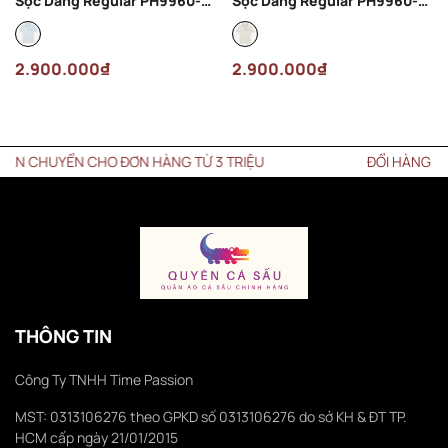
Sọc Dáng Regular PH9960-
Sọc Dáng Regular PH9960-
00-T01 Màu Xanh Nhạt
00-ARS Màu Kem
2.900.000₫
2.900.000₫
 CHUYỂN CHO ĐƠN HÀNG TỪ 3 TRIỆU
ĐỔI HÀNG trong v
THÔNG TIN
Công Ty TNHH Time Passion
MST: 0313106276 theo GPKD số 0313106276 do sở KH & ĐT TP.
HCM cấp ngày 21/01/2015