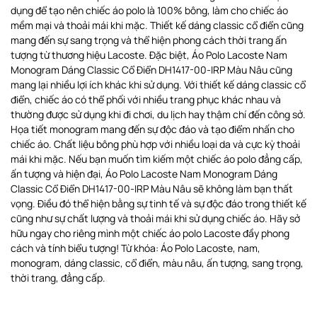
dụng để tạo nên chiếc áo polo là 100% bông, làm cho chiếc áo
mềm mại và thoải mái khi mặc. Thiết kế dáng classic cổ điển cũng
mang đến sự sang trọng và thể hiện phong cách thời trang ấn
tượng từ thương hiệu Lacoste. Đặc biệt, Áo Polo Lacoste Nam
Monogram Dáng Classic Cổ Điển DH1417-00-IRP Màu Nâu cũng
mang lại nhiều lợi ích khác khi sử dụng. Với thiết kế dáng classic cổ
điển, chiếc áo có thể phối với nhiều trang phục khác nhau và
thường được sử dụng khi đi chơi, du lịch hay thậm chí đến công sở.
Họa tiết monogram mang đến sự độc đáo và tạo điểm nhấn cho
chiếc áo. Chất liệu bông phù hợp với nhiều loại da và cực kỳ thoải
mái khi mặc. Nếu bạn muốn tìm kiếm một chiếc áo polo đẳng cấp,
ấn tượng và hiện đại, Áo Polo Lacoste Nam Monogram Dáng
Classic Cổ Điển DH1417-00-IRP Màu Nâu sẽ không làm bạn thất
vọng. Điều đó thể hiện bằng sự tinh tế và sự độc đáo trong thiết kế
cũng như sự chất lượng và thoải mái khi sử dụng chiếc áo. Hãy sở
hữu ngay cho riêng mình một chiếc áo polo Lacoste đầy phong
cách và tính biểu tượng! Từ khóa: Áo Polo Lacoste, nam,
monogram, dáng classic, cổ điển, màu nâu, ấn tượng, sang trọng,
thời trang, đẳng cấp.