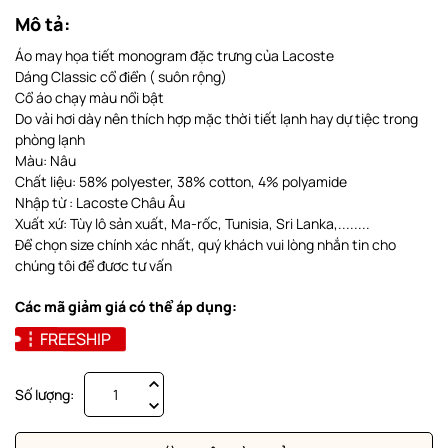
Mô tả:
Áo may họa tiết monogram đặc trưng của Lacoste
Dáng Classic cổ điển ( suôn rộng)
Cổ áo chạy màu nổi bật
Do vải hơi dày nên thích hợp mặc thời tiết lạnh hay dự tiệc trong
phòng lạnh
Màu: Nâu
Chất liệu: 58% polyester, 38% cotton, 4% polyamide
Nhập từ : Lacoste Châu Âu
Xuất xứ: Tùy lô sản xuất, Ma-rốc, Tunisia, Sri Lanka,........
Để chọn size chính xác nhất, quý khách vui lòng nhắn tin cho
chúng tôi để đươc tư vấn
Các mã giảm giá có thể áp dụng:
FREESHIP
Số lượng: