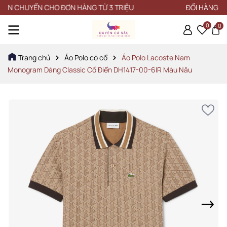
 CHUYỂN CHO ĐƠN HÀNG TỪ 3 TRIỆU
ĐỔI HÀNG trong v
0
0
Trang chủ
Áo Polo có cổ
Áo Polo Lacoste Nam
Monogram Dáng Classic Cổ Điển DH1417-00-6IR Màu Nâu