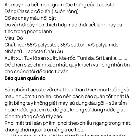
Áo may họa tiết monogram đặc trưng của Lacoste
Dáng Classic cổ điển ( suôn rộng)
Cổ áo chạy màu nổi bật
Do vải hơi dày nên thích hợp mặc thời tiết lạnh hay dự
tiệc trong phòng lạnh
Màu: Đỏ
Chất liệu:
58% polyester, 38% cotton, 4% polyamide
Nhập từ : Lacoste Châu Âu
Xuất xứ: Tùy lô sản xuất, Ma-rốc, Tunisia, Sri Lanka,........
Để chọn size chính xác nhất, quý khách vui lòng nhắn tin
cho chúng tôi để đươc tư vấn
Bảo quản quần áo
Sản phẩm Lacoste với chất liệu thân thiện môi trường và
màu nhuộm tự nhiên, cho nên cách bảo quản tốt nhất là
giặt bằng tay không giặt máy, sử dụng dầu gội – sữa tắm
hoặc nước giặt em bé để giặt, không sử dụng nước giặt
bình thường có độ tẩy cao.
Phơi
mặt trái sản phẩm, phơi theo chiều ngang
trong mát,
không phơi ngoài tròi nắng trực tiếp
.