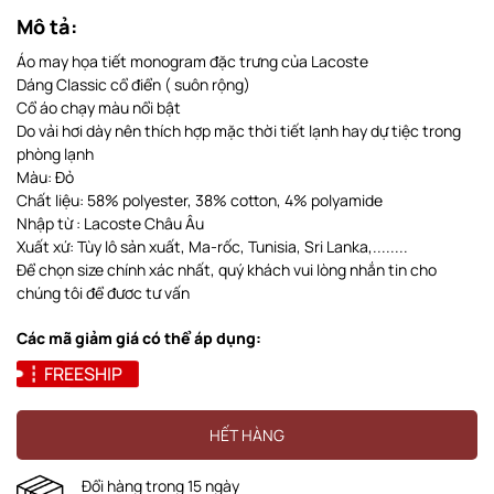
Mô tả:
Áo may họa tiết monogram đặc trưng của Lacoste
Dáng Classic cổ điển ( suôn rộng)
Cổ áo chạy màu nổi bật
Do vải hơi dày nên thích hợp mặc thời tiết lạnh hay dự tiệc trong
phòng lạnh
Màu: Đỏ
Chất liệu: 58% polyester, 38% cotton, 4% polyamide
Nhập từ : Lacoste Châu Âu
Xuất xứ: Tùy lô sản xuất, Ma-rốc, Tunisia, Sri Lanka,........
Để chọn size chính xác nhất, quý khách vui lòng nhắn tin cho
chúng tôi để đươc tư vấn
Các mã giảm giá có thể áp dụng:
FREESHIP
HẾT HÀNG
Đổi hàng trong 15 ngày