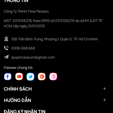
THÔNG TIN
Công Ty TNHH Time Passion
MST: 0313106276 theo GPKD số 0313106276 do sở KH & ĐT TP.
HCM cấp ngày 21/01/2015
10B Trần Bình Trọng, Phường 1, Quận 5, TP. Hồ Chí Minh
0936 668 668
quyencasauvn@gmail.com
Folower chúng tôi:
CHÍNH SÁCH
HƯỚNG DẪN
ĐĂNG KÝ NHẬN TIN