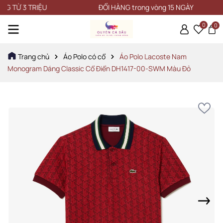
 3 TRIỆU
ĐỔI HÀNG trong vòng 15 NGÀY
0
0
Trang chủ
Áo Polo có cổ
Áo Polo Lacoste Nam
Monogram Dáng Classic Cổ Điển DH1417-00-SWM Màu Đỏ