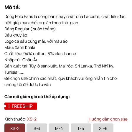
Mô tả:
Dòng Polo Paris là dòng bán chạy nhất của Lacoste, chất liệu đặc
biệt giúp hạn chế co giãn theo thời gian
Dáng Regular ( suôn thẳng)
Dấu khuy áo
Logo cá sấu cùng màu với màu áo
Màu: Xanh Khaki
Chất liệu: 94% cotton, 6% elasthanne
Nhập từ : Châu Âu
Sản xuất tại: Tùy lô sản xuất, Ma-rốc, Sri Lanka, Thổ Nhĩ Kỳ,
Tunisia......
Để chọn size chính xác nhất, quý khách vui lòng nhắn tin cho
chúng tôi để đươc tư vấn
Các mã giảm giá có thể áp dụng:
FREESHIP
Kích thước:
XS-2
Hướng dẫn chọn size
XS-2
S-3
M-4
L-5
XL-6