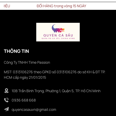
U
ĐỔI HÀNG trong vòng 15 NGÀY
THÔNG TIN
Công Ty TNHH Time Passion
MST: 0313106276 theo GPKD số 0313106276 do sở KH & ĐT TP.
HCM cấp ngày 21/01/2015
10B Trần Bình Trọng, Phường 1, Quận 5, TP. Hồ Chí Minh
0936 668 668
quyencasauvn@gmail.com