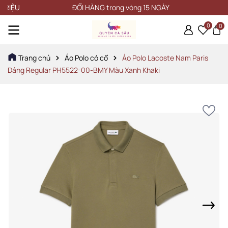
U
ĐỔI HÀNG trong vòng 15 NGÀY
0
0
Trang chủ
Áo Polo có cổ
Áo Polo Lacoste Nam Paris
Dáng Regular PH5522-00-BMY Màu Xanh Khaki