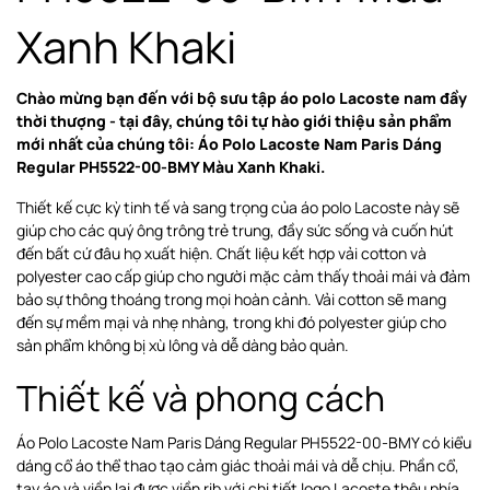
Xanh Khaki
Chào mừng bạn đến với bộ sưu tập áo polo Lacoste nam đầy
thời thượng - tại đây, chúng tôi tự hào giới thiệu sản phẩm
mới nhất của chúng tôi: Áo Polo Lacoste Nam Paris Dáng
Regular PH5522-00-BMY Màu Xanh Khaki.
Thiết kế cực kỳ tinh tế và sang trọng của áo polo Lacoste này sẽ
giúp cho các quý ông trông trẻ trung, đầy sức sống và cuốn hút
đến bất cứ đâu họ xuất hiện. Chất liệu kết hợp vải cotton và
polyester cao cấp giúp cho người mặc cảm thấy thoải mái và đảm
bảo sự thông thoáng trong mọi hoàn cảnh. Vải cotton sẽ mang
đến sự mềm mại và nhẹ nhàng, trong khi đó polyester giúp cho
sản phẩm không bị xù lông và dễ dàng bảo quản.
Thiết kế và phong cách
Áo Polo Lacoste Nam Paris Dáng Regular PH5522-00-BMY có kiểu
dáng cổ áo thể thao tạo cảm giác thoải mái và dễ chịu. Phần cổ,
tay áo và viền lai được viền rib với chi tiết logo Lacoste thêu phía