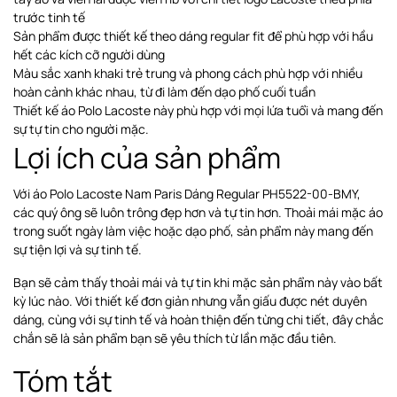
trước tinh tế
Sản phẩm được thiết kế theo dáng regular fit để phù hợp với hầu
hết các kích cỡ người dùng
Màu sắc xanh khaki trẻ trung và phong cách phù hợp với nhiều
hoàn cảnh khác nhau, từ đi làm đến dạo phố cuối tuần
Thiết kế áo Polo Lacoste này phù hợp với mọi lứa tuổi và mang đến
sự tự tin cho người mặc.
Lợi ích của sản phẩm
Với áo Polo Lacoste Nam Paris Dáng Regular PH5522-00-BMY,
các quý ông sẽ luôn trông đẹp hơn và tự tin hơn. Thoải mái mặc áo
trong suốt ngày làm việc hoặc dạo phố, sản phẩm này mang đến
sự tiện lợi và sự tinh tế.
Bạn sẽ cảm thấy thoải mái và tự tin khi mặc sản phẩm này vào bất
kỳ lúc nào. Với thiết kế đơn giản nhưng vẫn giấu được nét duyên
dáng, cùng với sự tinh tế và hoàn thiện đến từng chi tiết, đây chắc
chắn sẽ là sản phẩm bạn sẽ yêu thích từ lần mặc đầu tiên.
Tóm tắt