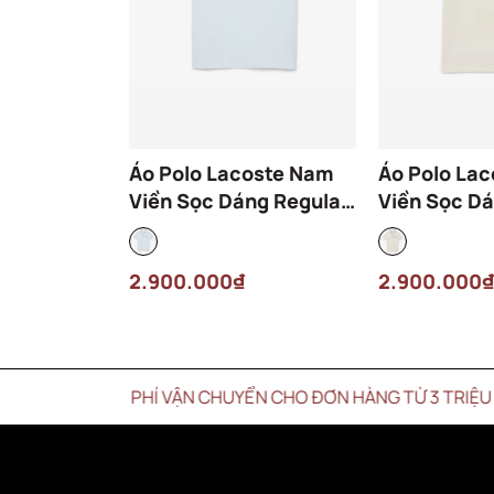
Áo Polo Lacoste Nam
Áo Polo La
Viền Sọc Dáng Regular
Viền Sọc Dá
PH9960-00-T01 Màu
PH9960-00
Xanh Nhạt
Kem
2.900.000₫
2.900.000₫
IỄN PHÍ VẬN CHUYỂN CHO ĐƠN HÀNG TỪ 3 TRIỆU