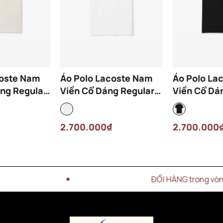
coste Nam
Áo Polo Lacoste Nam
Áo Polo La
ng Regular
Viền Cổ Dáng Regular
Viền Cổ Dá
-ARS Màu
PH9875-00-001 Màu
PH9875-00
Trắng
Đen
2.700.000₫
2.700.000
ĐỔI HÀNG trong vòng 15 NGÀY