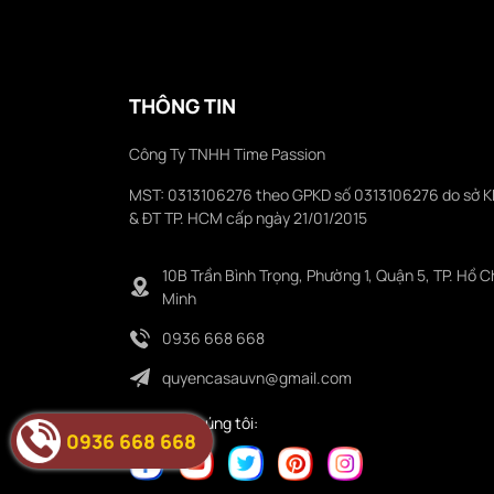
THÔNG TIN
Công Ty TNHH Time Passion
MST: 0313106276 theo GPKD số 0313106276 do sở 
& ĐT TP. HCM cấp ngày 21/01/2015
10B Trần Bình Trọng, Phường 1, Quận 5, TP. Hồ C
Minh
0936 668 668
quyencasauvn@gmail.com
Folower chúng tôi:
0936 668 668