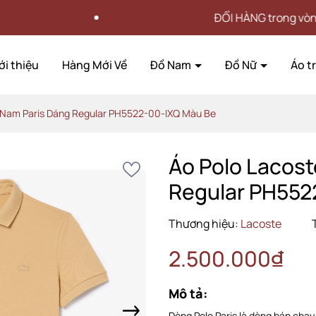
ĐỔI HÀNG trong vòng 15 NGÀY
ới thiệu
Hàng Mới Về
Đồ Nam
Đồ Nữ
Áo t
 Nam Paris Dáng Regular PH5522-00-IXQ Màu Be
Áo Polo Lacost
Regular PH552
Thương hiệu:
Lacoste
2.500.000₫
Mô tả:
Dòng Polo Paris là dòng bán chạy