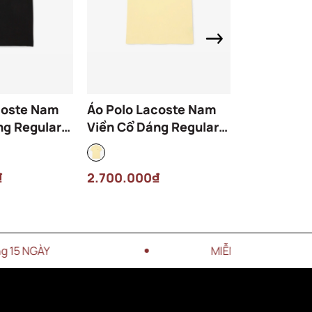
coste Nam
Áo Polo Lacoste Nam
Áo Polo Th
ng Regular
Viền Cổ Dáng Regular
Lacoste N
-031 Màu
PH9875-00-107 Màu
DH8940-00
Vàng
Trắng
₫
2.700.000₫
2.300.000
MIỄN PHÍ VẬN CHUYỂN CHO ĐƠN 