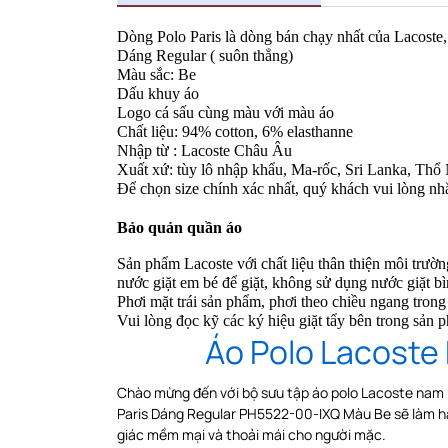
Dòng Polo Paris là dòng bán chạy nhất của Lacoste, c
Dáng Regular ( suôn thẳng)
Màu sắc:
Be
Dấu khuy áo
Logo cá sấu cùng màu với màu áo
Chất liệu: 94% cotton, 6% elasthanne
Nhập từ : Lacoste Châu Âu
Xuất xứ: tùy lô nhập khẩu, Ma-rốc, Sri Lanka, Thổ N
Để chọn size chính xác nhất, quý khách vui lòng nh
Bảo quản quần áo
Sản phẩm Lacoste với chất liệu thân thiện môi trườ
nước giặt em bé để giặt, không sử dụng nước giặt bì
Phơi
mặt trái sản phẩm, phơi theo chiều ngang
trong
Vui lòng đọc kỹ các ký hiệu giặt tẩy bên trong sản 
Áo Polo Lacoste
Chào mừng đến với bộ sưu tập áo polo Lacoste nam P
Paris Dáng Regular PH5522-00-IXQ Màu Be sẽ làm hà
giác mềm mại và thoải mái cho người mặc.