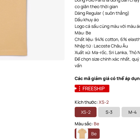
co giãn theo thời gian
Dáng Regular ( suôn thẳng)
Dấu khuy áo
Logo cá sấu cùng màu với màu á
Màu: Be
Chất liệu: 94% cotton, 6% elas
Nhập từ : Lacoste Châu Âu
Xuất xứ: Ma-rốc, Sri Lanka, Thỏ Nhĩ
Để chọn size chính xác nhất, quý
vấn
Các mã giảm giá có thể áp dụn
FREESHIP
Kích thước:
XS-2
XS-2
S-3
M-4
Màu sắc:
Be
Be