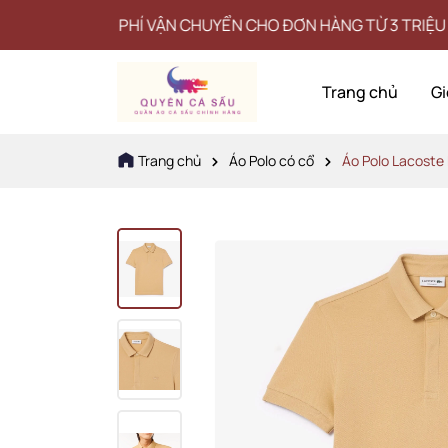
IỄN PHÍ VẬN CHUYỂN CHO ĐƠN HÀNG TỪ 3 TRIỆU
Trang chủ
Gi
Trang chủ
Áo Polo có cổ
Áo Polo Lacoste