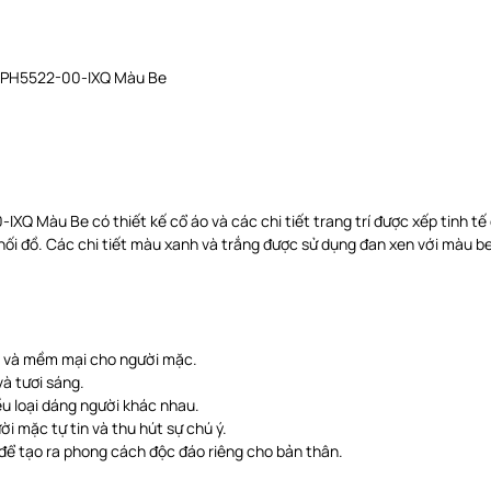
r PH5522-00-IXQ Màu Be
 Màu Be có thiết kế cổ áo và các chi tiết trang trí được xếp tinh tế đ
phối đồ. Các chi tiết màu xanh và trắng được sử dụng đan xen với màu 
ái và mềm mại cho người mặc.
và tươi sáng.
iều loại dáng người khác nhau.
i mặc tự tin và thu hút sự chú ý.
 để tạo ra phong cách độc đáo riêng cho bản thân.