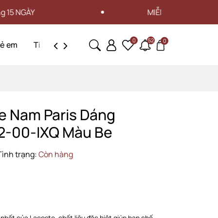
MIỄN PHÍ VẬN CHUYỂN CHO ĐƠN 
0
52
0
rẻ em
Tin tức
Liên hệ
e Nam Paris Dáng
2-00-IXQ Màu Be
Tình trạng:
Còn hàng
 nhất của Lacoste, chất liệu đặc biệt giúp hạn chế