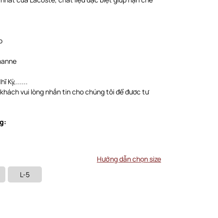
o
thanne
 Kỳ,......
 khách vui lòng nhắn tin cho chúng tôi để đươc tư
g:
Hướng dẫn chọn size
L-5