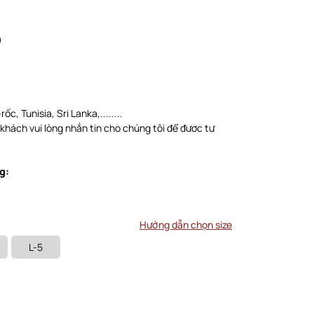
)
ốc, Tunisia, Sri Lanka,........
 khách vui lòng nhắn tin cho chúng tôi để đươc tư
g:
Hướng dẫn chọn size
L-5