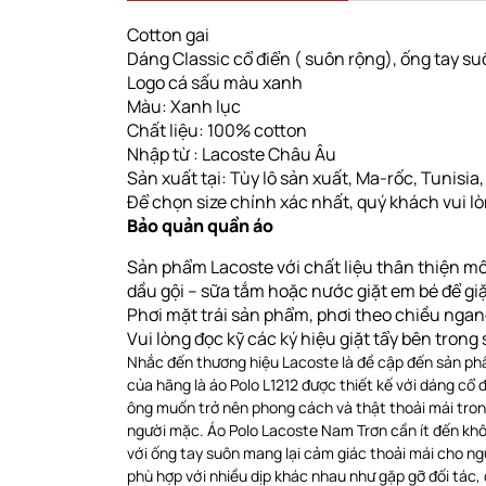
Cotton gai
Dáng Classic cổ điển ( suôn rộng)
, ống tay s
Logo cá sấu màu xanh
Màu: Xanh lục
Chất liệu: 100% cotton
Nhập từ : Lacoste Châu Âu
Sản xuất tại: Tùy lô sản xuất, Ma-rốc, Tunisia, Sr
Để chọn size chính xác nhất, quý khách vui l
Bảo quản quần áo
Sản phẩm Lacoste với chất liệu thân thiện mô
dầu gội – sữa tắm hoặc nước giặt em bé để gi
Phơi
mặt trái sản phẩm, phơi theo chiều nga
Vui lòng đọc kỹ các ký hiệu giặt tẩy bên tron
Nhắc đến thương hiệu Lacoste là đề cập đến sản phẩ
của hãng là áo Polo L1212 được thiết kế với dáng c
ông muốn trở nên phong cách và thật thoải mái trong
người mặc. Áo Polo Lacoste Nam Trơn cần ít đến khôn
với ống tay suôn mang lại cảm giác thoải mái cho n
phù hợp với nhiều dịp khác nhau như gặp gỡ đối tác,