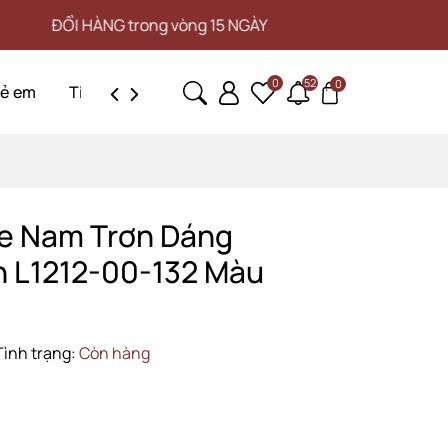
 HÀNG trong vòng 15 NGÀY
MIỄ
0
52
0
rẻ em
Tin tức
Liên hệ
te Nam Trơn Dáng
n L1212-00-132 Màu
Tình trạng:
Còn hàng