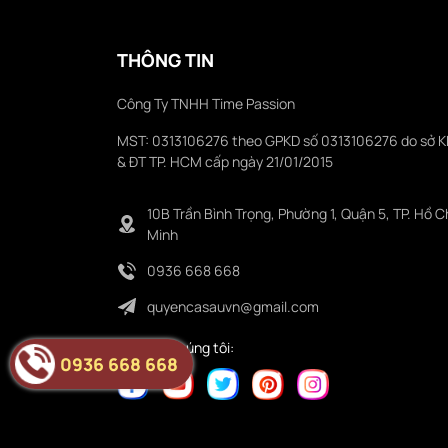
THÔNG TIN
Công Ty TNHH Time Passion
MST: 0313106276 theo GPKD số 0313106276 do sở 
& ĐT TP. HCM cấp ngày 21/01/2015
10B Trần Bình Trọng, Phường 1, Quận 5, TP. Hồ C
Minh
0936 668 668
quyencasauvn@gmail.com
Folower chúng tôi:
0936 668 668