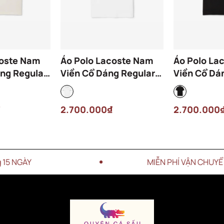
coste Nam
Áo Polo Lacoste Nam
Áo Polo La
ng Regular
Viền Cổ Dáng Regular
Viền Cổ Dá
-ARS Màu
PH9875-00-001 Màu
PH9875-00
Trắng
Đen
2.700.000₫
2.700.000
MIỄN PHÍ VẬN CHUYỂN CHO ĐƠN HÀN