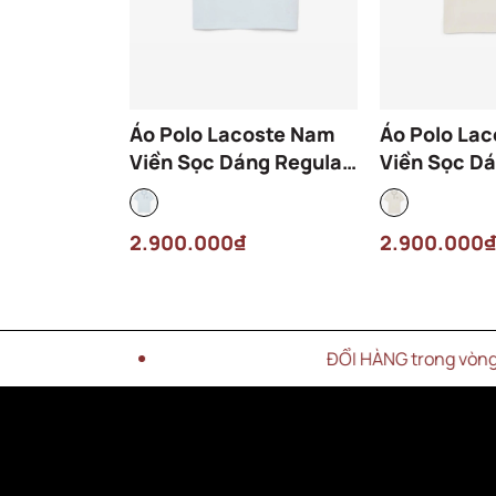
Áo Polo Lacoste Nam
Áo Polo La
Viền Sọc Dáng Regular
Viền Sọc Dá
PH9960-00-T01 Màu
PH9960-00
Xanh Nhạt
Kem
2.900.000₫
2.900.000₫
ĐỔI HÀNG trong vòng 15 NGÀY