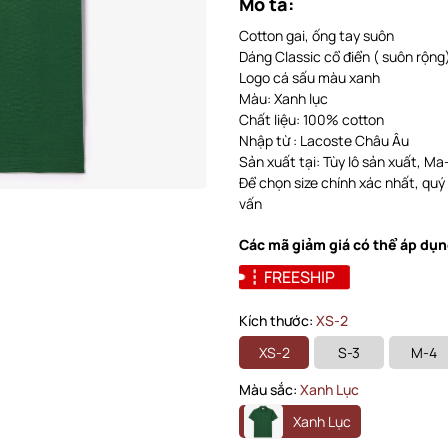
Mô tả:
Cotton gai, ống tay suôn
Dáng Classic cổ điển ( suôn rộng
Logo cá sấu màu xanh
Màu: Xanh lục
Chất liệu: 100% cotton
Nhập từ : Lacoste Châu Âu
Sản xuất tại: Tùy lô sản xuất, Ma-r
Để chọn size chính xác nhất, quý
vấn
Các mã giảm giá có thể áp dụn
FREESHIP
Kích thước:
XS-2
XS-2
S-3
M-4
Màu sắc:
Xanh Lục
Xanh Lục