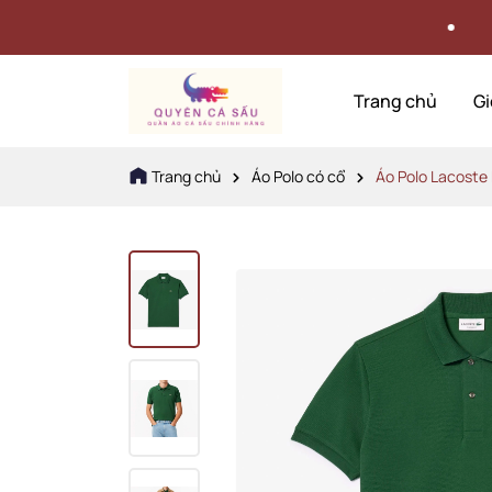
U
Trang chủ
Gi
Trang chủ
Áo Polo có cổ
Áo Polo Lacoste