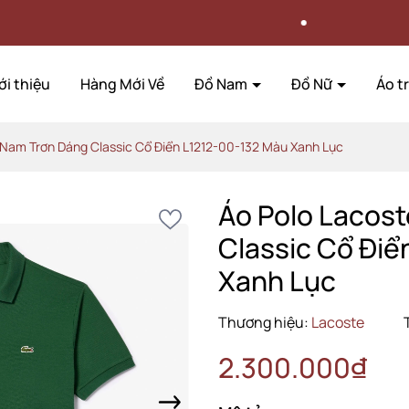
ĐỔI
ới thiệu
Hàng Mới Về
Đồ Nam
Đồ Nữ
Áo t
 Nam Trơn Dáng Classic Cổ Điển L1212-00-132 Màu Xanh Lục
Áo Polo Lacos
Classic Cổ Điể
Xanh Lục
Thương hiệu:
Lacoste
2.300.000₫