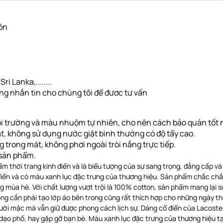
uôn
i Lanka,........
òng nhắn tin cho chúng tôi để đươc tư vấn
i trường và màu nhuộm tự nhiên, cho nên cách bảo quản tốt nh
ặt, không sử dụng nước giặt bình thường có độ tẩy cao.
ng
trong mát, không phơi ngoài tròi nắng trực tiếp
.
g sản phẩm.
m thời trang kinh điển và là biểu tượng của sự sang trọng, đẳng cấp 
ổ điển và có màu xanh lục đặc trưng của thương hiệu. Sản phẩm chắc ch
 mùa hè. Với chất lượng vượt trội là 100% cotton, sản phẩm mang lại s
g cần phải tạo lớp áo bên trong cũng rất thích hợp cho những ngày thời
gười mặc mà vẫn giữ được phong cách lịch sự. Dáng cổ điển của Lacoste
 dạo phố, hay gặp gỡ bạn bè. Màu xanh lục đặc trưng của thương hiệu tạ